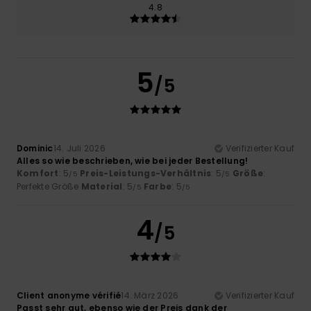
4.8
5
/5
Dominic
14. Juli 2026
Verifizierter Kauf
Alles so wie beschrieben, wie bei jeder Bestellung!
Komfort
: 5
Preis-Leistungs-Verhältnis
: 5
Größe
:
/5
/5
Perfekte Größe
Material
: 5
Farbe
: 5
/5
/5
4
/5
Client anonyme vérifié
14. März 2026
Verifizierter Kauf
Passt sehr gut, ebenso wie der Preis dank der