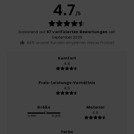
4.7
/5
basierend auf
67 verifizierten Bewertungen
seit
September 2025
84% unserer Kunden empfehlen dieses Produkt
Komfort
4.8
Preis-Leistungs-Verhältnis
4.5
Größe
Material
4.6
Zu klein
Zu groß
Farbe