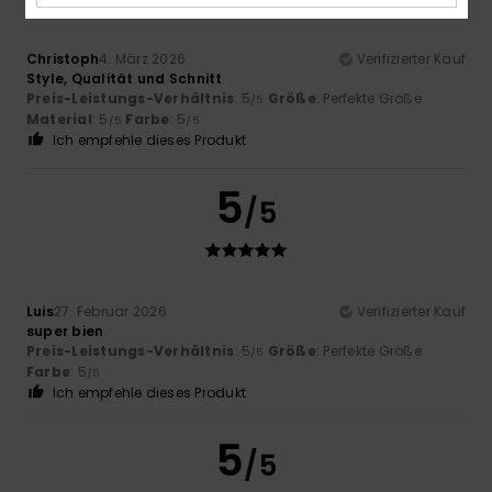
Christoph
4. März 2026
Verifizierter Kauf
Style, Qualität und Schnitt
Preis-Leistungs-Verhältnis
: 5
Größe
: Perfekte Größe
/5
Material
: 5
Farbe
: 5
/5
/5
Ich empfehle dieses Produkt
5
/5
Luis
27. Februar 2026
Verifizierter Kauf
super bien
Preis-Leistungs-Verhältnis
: 5
Größe
: Perfekte Größe
/5
Farbe
: 5
/5
Ich empfehle dieses Produkt
5
/5