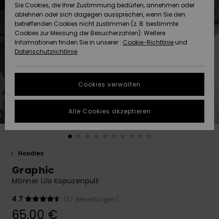
Freedom
Sie Cookies, die Ihrer Zustimmung bedürfen, annehmen oder
Community
ablehnen oder sich dagegen aussprechen, wenn Sie den
HILFE & KONTAKT
betreffenden Cookies nicht zustimmen (z. B. bestimmte
Datenschutz
Brandneu
Brandneu
Cookies zur Messung der Besucherzahlen). Weitere
Informationen finden Sie in unserer :
Cookie-Richtlinie
und
NACHHALTIGKEIT
Datenschutzrichtlinie
Größenführer
Highlights
Highlights
SHOPS
Starten Sie eine
Cookies verwalten
Unterhaltung,
QUIKSILVER APP
um die
schnellste
Alle Cookies akzeptieren
Antwort auf Ihre
WUNSCHLISTE
Frage zu
erhalten.
Hoodies
Unterhaltung
starten
Graphic
Finden Sie
Männer Lila Kapuzenpulli
Antworten auf
die häufigsten
4.7
(67 Bewertungen)
Fragen sowie
65,00 €
unser