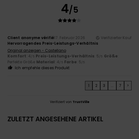
4
/5
Client anonyme vérifié
17. Februar 2026
Verifizierter Kauf
Hervorragendes Preis-Leistungs-Verhältnis
Original anzeigen - Castellano
Komfort
: 4
Preis-Leistungs-Verhältnis
: 5
Größe
:
/5
/5
Perfekte Größe
Material
: 4
Farbe
: 5
/5
/5
Ich empfehle dieses Produkt
1
2
3
...
7
>
Verifiziert von
TrustVille
ZULETZT ANGESEHENE ARTIKEL