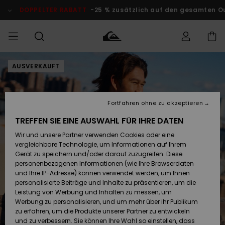
Direkt
zur
DOPPELTER RABATT
-25 % zusätzlich auf den gesamten O
Produktinformation
springen
AUSVERKAUFT
Auf meine
MÄNNER
Kleidung
Kleidung
Shop
Surf Shop
Snow Shop
Outlet
Bestellung
Männer
Männer
Herren
zugreifen
JUNGEN
Fortfahren ohne zu akzeptieren
Accessoires
Accessoires
Brandneu
Versand
Surf Shop
Snow Shop
Outlet
TREFFEN SIE EINE AUSWAHL FÜR IHRE DATEN
FRAUEN
Kinder
Kinder
KINDER
Wir und unsere Partner verwenden Cookies oder eine
Retouren
Schuhe&
Schuhe&
Highlights
vergleichbare Technologie, um Informationen auf Ihrem
Flip-Flops
Flip-Flops
SURF
Gerät zu speichern und/oder darauf zuzugreifen. Diese
Highlights
Snow Shop
Outlet
personenbezogenen Informationen (wie Ihre Browserdaten
Bezahlung
Damen
Frauen
und Ihre IP-Adresse) können verwendet werden, um Ihnen
Snow
SNOW
personalisierte Beiträge und Inhalte zu präsentieren, um die
Surf
Surf
Geschenkkarte
Leistung von Werbung und Inhalten zu messen, um
Community
Werbung zu personalisieren, und um mehr über ihr Publikum
Highlights
DOPPELTER
zu erfahren, um die Produkte unserer Partner zu entwickeln
RABATT
Quiksilver
Snow
Snow
und zu verbessern. Sie können Ihre Wahl so einstellen, dass