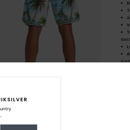
H
T
A
V
T
Klet
L
A
Kor
S
R
Zusa
IKSILVER
untry
Ver