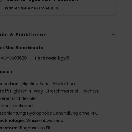
Wählen Sie eine Größe aus
ils & Funktionen
r Blau Boardshorts
AQYBS03628
Farbcode
bgw8
tionen
ollektion:
„Highline Series"-Kollektion
toff:
Highlite® 4-Way-Stretchmaterial - leichter,
kener und flexibler
chnelltrocknend
eschichtung: Hydrophobe Behandlung ohne PFC
echnologie:
Wasserabweisend
assform:
Bogensaum Fit