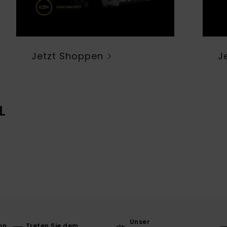
Jetzt Shoppen
J
L
Unser
on
Treten Sie dem