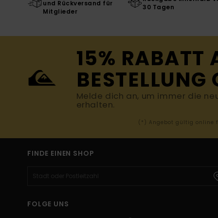
und Rückversand für
30 Tagen
Mitglieder
15% RABATT 
BESTELLUNG 
Melde dich an, um immer die ne
erhalten.
(*) Angebot gültig online
FINDE EINEN SHOP
FOLGE UNS