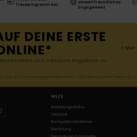
umweltfreundliches
Treueprogramm bei
Engagement
AUF DEINE ERSTE
ONLINE*
uesten News und exklusive Angebote zu
 für alle, die sich neu angemeldet haben - Alle Bedingungen findest du 
HILFE
Bestellungsstatus
Versand
Rückgabe vornehmen
Bezahlung
Reparaturen & Garantie