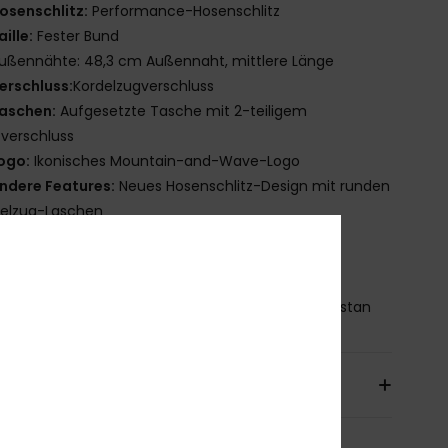
osenschlitz:
Performance-Hosenschlitz
aille:
Fester Bund
ußennähte: 48,3 cm Außennaht, mittlere Länge
erschluss:
Kordelzugverschluss
aschen:
Aufgesetzte Tasche mit 2-teiligem
tverschluss
ogo:
Ikonisches Mountain-and-Wave-Logo
ndere Features:
Neues Hosenschlitz-Design mit runden
delzug-Laschen
chlüsselanhänger-Gummizug in der Tasche
ecyceltes Garn
mmensetzung
88 % recyceltes Polyester, 12 % Elastan
sand & Rückversand