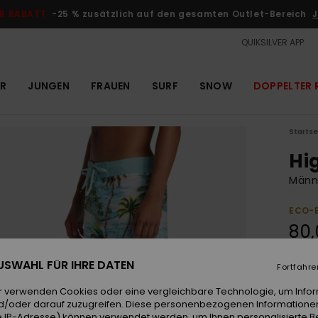
R RABATT
-25 % zusätzlich auf den gesamten Outlet-Bereich
J
QUIKSILVER APP
R
JUNGEN
FRAUEN
SURF
SNOW
DOPPELTER 
Startse
Hig
Männe
ECO-
80,
DOPPE
 AUSWAHL FÜR IHRE DATEN
Fortfahre
r verwenden Cookies oder eine vergleichbare Technologie, um Info
Farb
d/oder darauf zuzugreifen. Diese personenbezogenen Informationen
 IP-Adresse) können verwendet werden, um Ihnen personalisierte Be