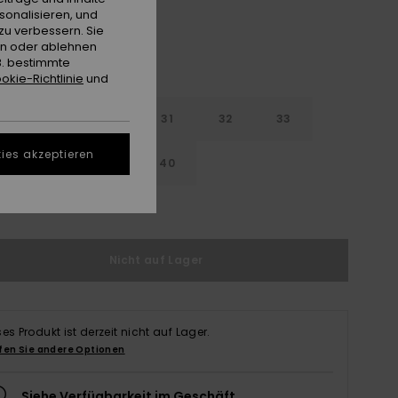
sonalisieren, und
zu verbessern. Sie
en oder ablehnen
B. bestimmte
okie-Richtlinie
und
29
30
31
32
33
ies akzeptieren
4
36
38
40
ößentabelle ansehen
Nicht auf Lager
ses Produkt ist derzeit nicht auf Lager.
fen Sie andere Optionen
Siehe Verfügbarkeit im Geschäft