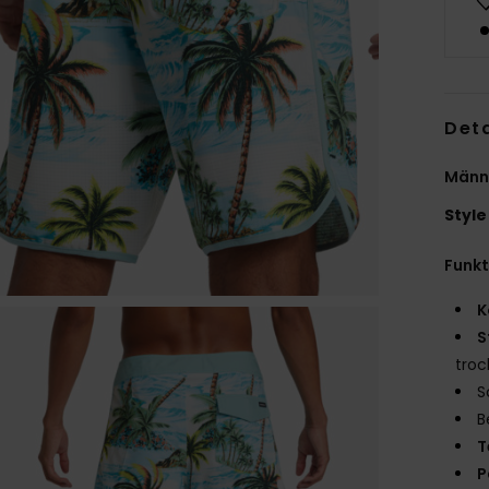
Deta
Männe
Style
Funk
K
S
troc
S
B
T
P