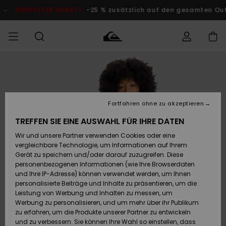
Direkt
zur
DOPPELTER RABATT
-25 % zusätzlich auf den gesamten Outlet-
Produktinformation
springen
Auf meine
MÄNNER
Kleidung
Kleidung
Shop
Surf Shop
Snow Shop
Outlet
Bestellung
Männer
Männer
Herren
zugreifen
JUNGEN
Fortfahren ohne zu akzeptieren
Accessoires
Accessoires
Brandneu
Versand
Surf Shop
Snow Shop
Outlet
TREFFEN SIE EINE AUSWAHL FÜR IHRE DATEN
FRAUEN
Kinder
Kinder
KINDER
Wir und unsere Partner verwenden Cookies oder eine
Retouren
Schuhe&
Schuhe&
Highlights
vergleichbare Technologie, um Informationen auf Ihrem
Flip-Flops
Flip-Flops
SURF
Gerät zu speichern und/oder darauf zuzugreifen. Diese
Highlights
Snow Shop
Outlet
personenbezogenen Informationen (wie Ihre Browserdaten
Bezahlung
Damen
Frauen
und Ihre IP-Adresse) können verwendet werden, um Ihnen
Snow
SNOW
personalisierte Beiträge und Inhalte zu präsentieren, um die
Surf
Surf
Geschenkkarte
Leistung von Werbung und Inhalten zu messen, um
Community
Werbung zu personalisieren, und um mehr über ihr Publikum
Highlights
OUTLET
zu erfahren, um die Produkte unserer Partner zu entwickeln
Quiksilver
Snow
Snow
und zu verbessern. Sie können Ihre Wahl so einstellen, dass