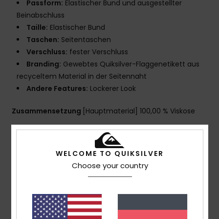
Passform:
Elastischer Bund und ausgestellter
Beinabschluss
Taille:
Elastischer Bund
Taschen:
Seitentaschen
Verschluss:
fester Verschluss
Branding:
Gewebtes Quiksilver-Flaggenetikett aus
recyceltem Material in der Seitennaht
Andere Features:
Lockerer Look
Zusammensetzung
[Hauptmaterial] 100,00 % Viskose
Versand & Rückversand
WELCOME TO QUIKSILVER
Choose your country
Kundenbewertungen