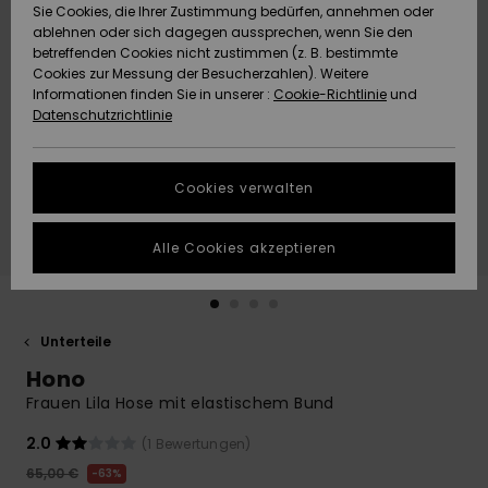
Freedom
Sie Cookies, die Ihrer Zustimmung bedürfen, annehmen oder
Community
HILFE & KONTAKT
ablehnen oder sich dagegen aussprechen, wenn Sie den
betreffenden Cookies nicht zustimmen (z. B. bestimmte
Datenschutz
Brandneu
Brandneu
Cookies zur Messung der Besucherzahlen). Weitere
NACHHALTIGKEIT
Informationen finden Sie in unserer :
Cookie-Richtlinie
und
Datenschutzrichtlinie
Größenführer
Highlights
Highlights
SHOPS
Starten Sie eine
Cookies verwalten
QUIKSILVER APP
Unterhaltung,
um die
schnellste
Alle Cookies akzeptieren
WUNSCHLISTE
Antwort auf Ihre
Frage zu
erhalten.
Unterteile
Unterhaltung
starten
Hono
Finden Sie
Frauen Lila Hose mit elastischem Bund
Antworten auf
die häufigsten
2.0
(1 Bewertungen)
Fragen sowie
65,00 €
63%
unser