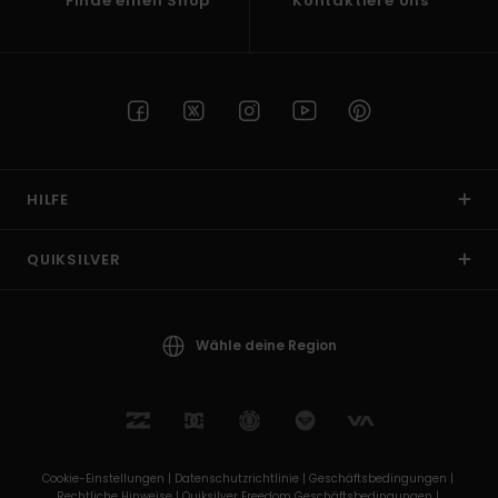
Finde einen Shop
Kontaktiere Uns
HILFE
QUIKSILVER
Wähle deine Region
Cookie-Einstellungen |
Datenschutzrichtlinie |
Geschäftsbedingungen |
Rechtliche Hinweise |
Quiksilver Freedom Geschäftsbedingungen |