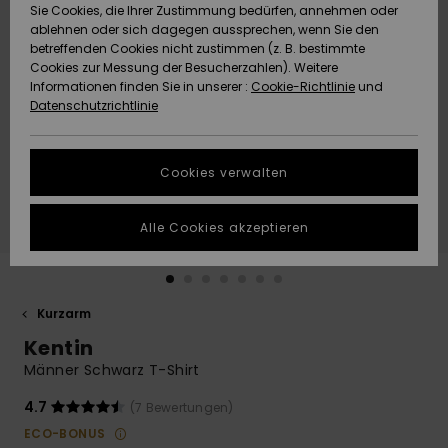
Freedom
Sie Cookies, die Ihrer Zustimmung bedürfen, annehmen oder
Community
ablehnen oder sich dagegen aussprechen, wenn Sie den
HILFE & KONTAKT
betreffenden Cookies nicht zustimmen (z. B. bestimmte
Datenschutz
Brandneu
Brandneu
Cookies zur Messung der Besucherzahlen). Weitere
Informationen finden Sie in unserer :
Cookie-Richtlinie
und
NACHHALTIGKEIT
Datenschutzrichtlinie
Größenführer
Highlights
Highlights
SHOPS
Starten Sie eine
Cookies verwalten
Unterhaltung,
QUIKSILVER APP
um die
schnellste
Alle Cookies akzeptieren
Antwort auf Ihre
WUNSCHLISTE
Frage zu
erhalten.
Kurzarm
Unterhaltung
starten
Kentin
Finden Sie
Männer Schwarz T-Shirt
Antworten auf
die häufigsten
4.7
(7 Bewertungen)
Fragen sowie
ECO-BONUS
unser