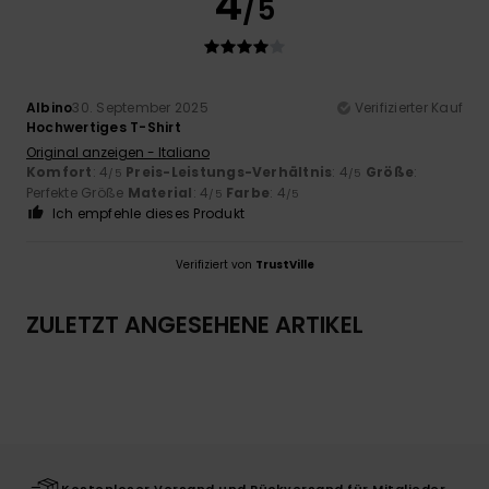
4
/5
Albino
30. September 2025
Verifizierter Kauf
Hochwertiges T-Shirt
Original anzeigen - Italiano
Komfort
: 4
Preis-Leistungs-Verhältnis
: 4
Größe
:
/5
/5
Perfekte Größe
Material
: 4
Farbe
: 4
/5
/5
Ich empfehle dieses Produkt
Verifiziert von
TrustVille
ZULETZT ANGESEHENE ARTIKEL
Kostenloser Versand und Rückversand für Mitglieder