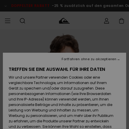
Direkt
zur
OPPELTER RABATT
-25 % zusätzlich auf den gesamten Outlet-B
Produktinformation
springen
Auf meine
MÄNNER
Kleidung
Kleidung
Shop
Surf Shop
Snow Shop
Outlet
Bestellung
Männer
Männer
Herren
zugreifen
JUNGEN
Fortfahren ohne zu akzeptieren
Accessoires
Accessoires
Brandneu
Versand
Surf Shop
Snow Shop
Outlet
TREFFEN SIE EINE AUSWAHL FÜR IHRE DATEN
FRAUEN
Kinder
Kinder
KINDER
Wir und unsere Partner verwenden Cookies oder eine
Retouren
Schuhe&
Schuhe&
Highlights
vergleichbare Technologie, um Informationen auf Ihrem
Flip-Flops
Flip-Flops
SURF
Gerät zu speichern und/oder darauf zuzugreifen. Diese
Highlights
Snow Shop
Outlet
personenbezogenen Informationen (wie Ihre Browserdaten
Bezahlung
Damen
Frauen
und Ihre IP-Adresse) können verwendet werden, um Ihnen
Snow
SNOW
personalisierte Beiträge und Inhalte zu präsentieren, um die
Surf
Surf
Geschenkkarte
Leistung von Werbung und Inhalten zu messen, um
Community
Werbung zu personalisieren, und um mehr über ihr Publikum
Highlights
DOPPELTER
zu erfahren, um die Produkte unserer Partner zu entwickeln
RABATT
Quiksilver
Snow
Snow
und zu verbessern. Sie können Ihre Wahl so einstellen, dass