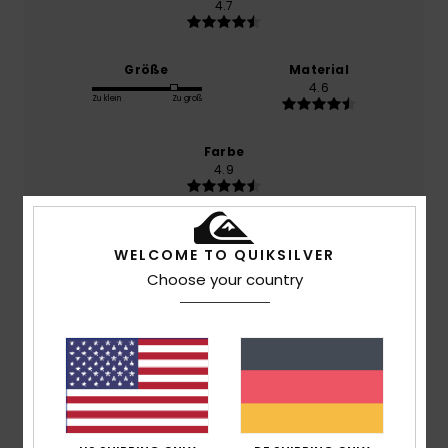
4.7
Größe
Material
4.6
Zu klein
Zu groß
Farbe
4.9
WELCOME TO QUIKSILVER
5
/5
Choose your country
Maria Concetta
27. April 2026
Verifizierter Kauf
Sehr bequem
Original anzeigen - Italiano
Komfort
: 5
Preis-Leistungs-Verhältnis
: 5
Größe
:
/5
/5