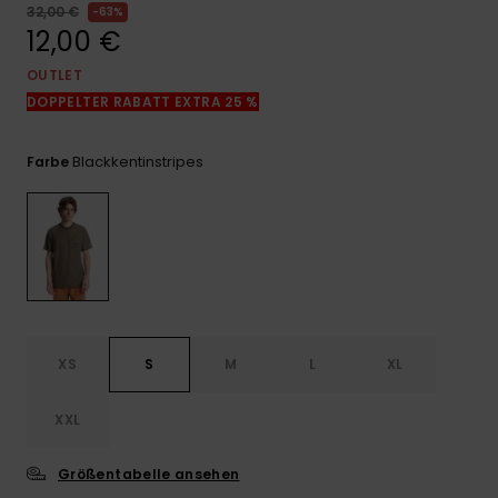
Kontaktformular.
32,00 €
63%
12,00 €
FAQ
ansehen
OUTLET
DOPPELTER RABATT EXTRA 25 %
Blackkentinstripes
Farbe
XS
S
M
L
XL
XXL
Größentabelle ansehen