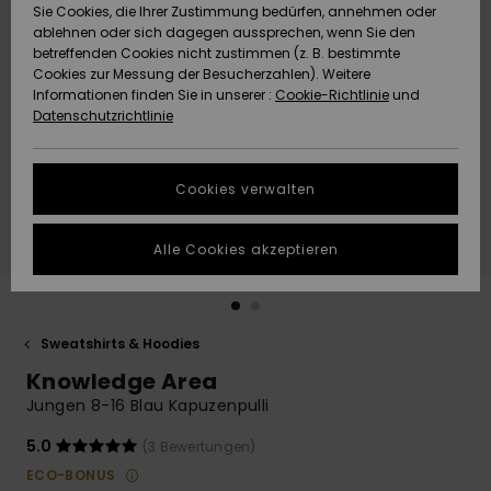
Freedom
Sie Cookies, die Ihrer Zustimmung bedürfen, annehmen oder
Community
ablehnen oder sich dagegen aussprechen, wenn Sie den
HILFE & KONTAKT
betreffenden Cookies nicht zustimmen (z. B. bestimmte
Datenschutz
Brandneu
Brandneu
Cookies zur Messung der Besucherzahlen). Weitere
Informationen finden Sie in unserer :
Cookie-Richtlinie
und
NACHHALTIGKEIT
Datenschutzrichtlinie
Größenführer
Highlights
Highlights
SHOPS
Starten Sie eine
Cookies verwalten
Unterhaltung,
QUIKSILVER APP
um die
schnellste
Alle Cookies akzeptieren
Antwort auf Ihre
WUNSCHLISTE
Frage zu
erhalten.
Sweatshirts & Hoodies
Unterhaltung
starten
Knowledge Area
Finden Sie
Jungen 8-16 Blau Kapuzenpulli
Antworten auf
die häufigsten
5.0
(3 Bewertungen)
Fragen sowie
ECO-BONUS
unser