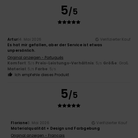
5
/5
Artur
14. Mai 2026
Verifizierter Kauf
Es hat mir gefallen, aber der Service ist etwas
unpersönlich.
Original anzeigen - Português
Komfort
: 5
Preis-Leistungs-Verhältnis
: 5
Größe
: Groß
/5
/5
Material
: 5
Farbe
: 5
/5
/5
Ich empfehle dieses Produkt
5
/5
Floriane
3. Mai 2026
Verifizierter Kauf
Materialqualität + Design und Farbgebung
Original anzeigen - Français