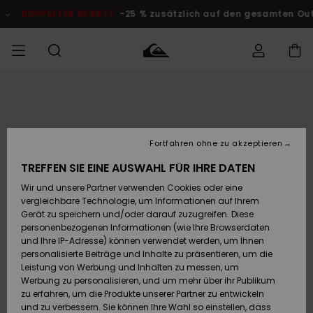
Direkt
zur
DOPPELTER RABATT
-25 % zusätzlich auf den gesamten Outlet-B
Produktinformation
springen
Auf meine
MÄNNER
Kleidung
Kleidung
Shop
Surf Shop
Snow Shop
Outlet
Bestellung
Männer
Männer
Herren
zugreifen
JUNGEN
Fortfahren ohne zu akzeptieren
Accessoires
Accessoires
Brandneu
Versand
Surf Shop
Snow Shop
Outlet
TREFFEN SIE EINE AUSWAHL FÜR IHRE DATEN
FRAUEN
Kinder
Kinder
KINDER
Wir und unsere Partner verwenden Cookies oder eine
Retouren
Schuhe&
Schuhe&
Highlights
vergleichbare Technologie, um Informationen auf Ihrem
Flip-Flops
Flip-Flops
SURF
Gerät zu speichern und/oder darauf zuzugreifen. Diese
Highlights
Snow Shop
Outlet
personenbezogenen Informationen (wie Ihre Browserdaten
Bezahlung
Damen
Frauen
und Ihre IP-Adresse) können verwendet werden, um Ihnen
Snow
SNOW
personalisierte Beiträge und Inhalte zu präsentieren, um die
Surf
Surf
Geschenkkarte
Leistung von Werbung und Inhalten zu messen, um
Community
Werbung zu personalisieren, und um mehr über ihr Publikum
Highlights
DOPPELTER
zu erfahren, um die Produkte unserer Partner zu entwickeln
RABATT
Quiksilver
Snow
Snow
und zu verbessern. Sie können Ihre Wahl so einstellen, dass