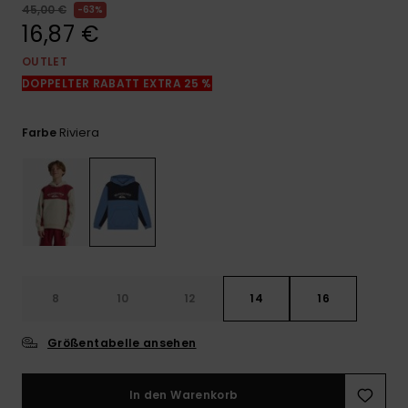
Kontaktformular.
45,00 €
63%
16,87 €
FAQ
ansehen
OUTLET
DOPPELTER RABATT EXTRA 25 %
Riviera
Farbe
8
10
12
14
16
Größentabelle ansehen
In den Warenkorb