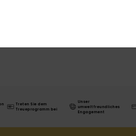
Ver
L
Unser
on
Treten Sie dem
umweltfreundliches
Treueprogramm bei
Engagement