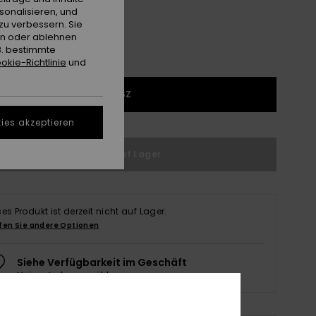
sonalisieren, und
zu verbessern. Sie
en oder ablehnen
B. bestimmte
okie-Richtlinie
und
1SZ
ies akzeptieren
Nicht auf Lager
ses Produkt ist derzeit nicht auf Lager.
fen Sie andere Optionen
Siehe Verfügbarkeit im Geschäft
Meinen Laden auswählen