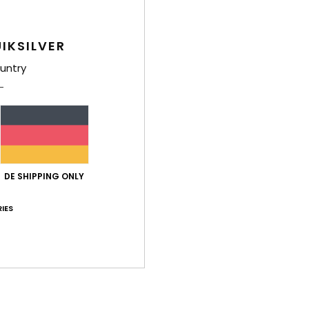
Deta
IKSILVER
Männe
untry
Style
Funk
S
F
orga
DE SHIPPING ONLY
R
D
IES
V
L
Zusa