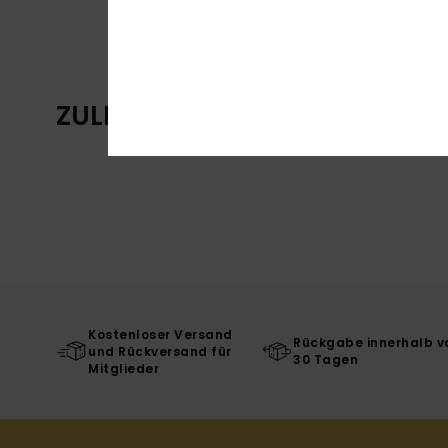
ZULETZT ANGESEHENE ARTIKE
Kostenloser Versand
Rückgabe innerhalb v
und Rückversand für
30 Tagen
Mitglieder