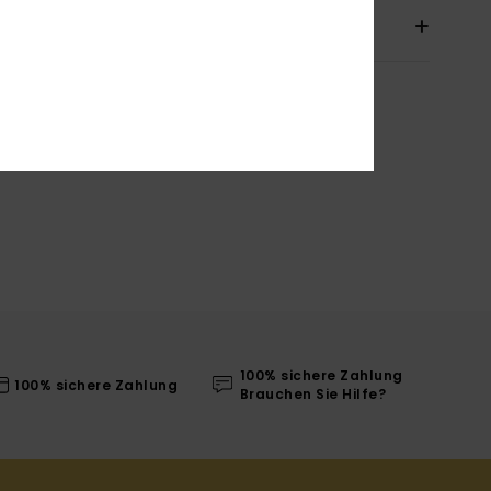
sand & Rückversand
100% sichere Zahlung
100% sichere Zahlung
Brauchen Sie Hilfe?