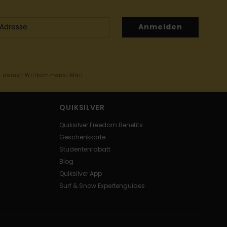
Anmelden
in deiner Willkommens-Mail
QUIKSILVER
Quiksilver Freedom Benefits
Geschenkkarte
Studentenrabatt
Blog
Quiksilver App
Surf & Snow Expertenguides