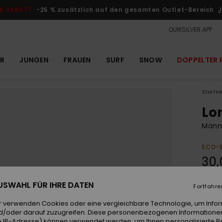
R RABATT
-25 % zusätzlich auf den gesamten Outlet-Bereich
J
QUIKSILVER APP
R
JUNGEN
FRAUEN
SURF
SNOW
DOPPELTER 
Startse
Lo
Männ
ECO-
30,
DOPPE
 AUSWAHL FÜR IHRE DATEN
Fortfahre
r verwenden Cookies oder eine vergleichbare Technologie, um Info
Farb
d/oder darauf zuzugreifen. Diese personenbezogenen Informationen
 IP-Adresse) können verwendet werden, um Ihnen personalisierte Be