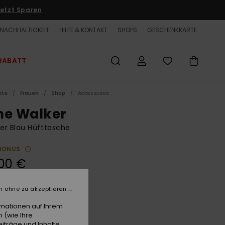
etzt Sparen
NACHHALTIGKEIT
HILFE & KONTAKT
SHOPS
GESCHENKKARTE
RABATT
ite
Frauen
Shop
Accessoires
ne Walker
er Blau Hüfttasche
BONUS
00 €
LTER RABATT EXTRA 25 %
n ohne zu akzeptieren
rmationen auf Ihrem
Vintage Indigo Heather
e
 (wie Ihre
iträge und Inhalte