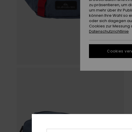
zu präsentieren, um d
um mehr über ihr Publ
können Ihre Wahl so e
oder sich dagegen aus
Cookies zur Messung d
Datenschutzrichtlinie
Cookies ver