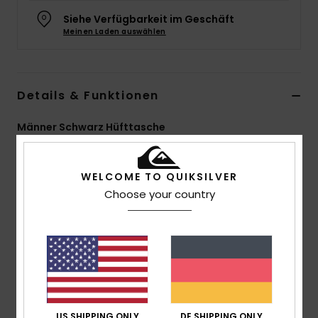
Siehe Verfügbarkeit im Geschäft
Meinen Laden auswählen
Details & Funktionen
Männer Schwarz Hüfttasche
Style
EQYBA03188
Farbcode
kvj0
WELCOME TO QUIKSILVER
Funktionen
Choose your country
Material:
100 % recyceltes Polyester-Mikro-Ripstop-
Gewebe
Fächer:
Mehrere Fächer, damit du deine Sachen
organisieren kannst
Taschen:
Mehrere Taschen
Gurte:
Verstellbare Hüftgurte
US SHIPPING ONLY
DE SHIPPING ONLY