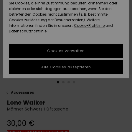
Freedom
Sie Cookies, die Ihrer Zustimmung bedürfen, annehmen oder
Community
ablehnen oder sich dagegen aussprechen, wenn Sie den
HILFE & KONTAKT
betreffenden Cookies nicht zustimmen (z. B. bestimmte
Datenschutz
Brandneu
Brandneu
Cookies zur Messung der Besucherzahlen). Weitere
Informationen finden Sie in unserer :
Cookie-Richtlinie
und
NACHHALTIGKEIT
Datenschutzrichtlinie
Größenführer
Highlights
Highlights
SHOPS
Starten Sie eine
Cookies verwalten
Unterhaltung,
QUIKSILVER APP
um die
schnellste
Alle Cookies akzeptieren
Antwort auf Ihre
WUNSCHLISTE
Frage zu
erhalten.
Accessoires
Unterhaltung
starten
Lone Walker
Finden Sie
Männer Schwarz Hüfttasche
Antworten auf
die häufigsten
30,00 €
Fragen sowie
unser