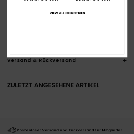
Maße:
15 [H] x 40 [B] x 18 [T] cm
Volumen:
3 L Fassungsvermögen
VIEW ALL COUNTRIES
Logo:
Gewebtes Logo
Zusammensetzung
[Hauptstoff] 100 % recyceltes
Polyester
Versand & Rückversand
ZULETZT ANGESEHENE ARTIKEL
Kostenloser Versand und Rückversand für Mitglieder