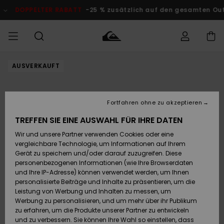
Direkt
zur
DOPPELTER RABATT
-25 % zusätzlich auf den gesamten Outlet
Produktinformation
springen
AUSVERKAUFT
Auf meine
MÄNNER
Kleidung
Kleidung
Shop
Surf Shop
Snow Shop
Outlet
Bestellung
Männer
Männer
Herren
zugreifen
JUNGEN
Fortfahren ohne zu akzeptieren
Accessoires
Accessoires
Brandneu
Versand
Surf Shop
Snow Shop
Outlet
TREFFEN SIE EINE AUSWAHL FÜR IHRE DATEN
FRAUEN
Kinder
Kinder
KINDER
Wir und unsere Partner verwenden Cookies oder eine
Retouren
Schuhe&
Schuhe&
Highlights
vergleichbare Technologie, um Informationen auf Ihrem
Flip-Flops
Flip-Flops
SURF
Gerät zu speichern und/oder darauf zuzugreifen. Diese
Highlights
Snow Shop
Outlet
personenbezogenen Informationen (wie Ihre Browserdaten
Bezahlung
Damen
Frauen
und Ihre IP-Adresse) können verwendet werden, um Ihnen
Snow
SNOW
personalisierte Beiträge und Inhalte zu präsentieren, um die
Surf
Surf
Geschenkkarte
Leistung von Werbung und Inhalten zu messen, um
Community
Werbung zu personalisieren, und um mehr über ihr Publikum
Highlights
DOPPELTER
zu erfahren, um die Produkte unserer Partner zu entwickeln
RABATT
Quiksilver
Snow
Snow
und zu verbessern. Sie können Ihre Wahl so einstellen, dass