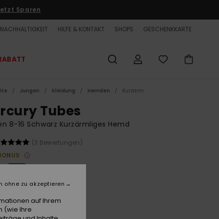
etzt Sparen
NACHHALTIGKEIT
HILFE & KONTAKT
SHOPS
GESCHENKKARTE
RABATT
ite
Jungen
Kleidung
Hemden
Kurzarm
rcury Tubes
en 8-16 Schwarz Kurzärmliges Hemd
(3 Bewertungen)
BONUS
 €
55%
00 €
n ohne zu akzeptieren
ET
rmationen auf Ihrem
LTER RABATT EXTRA 25 %
 (wie Ihre
iträge und Inhalte