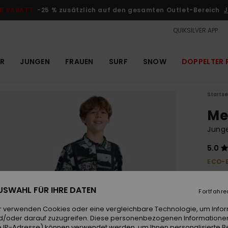
R RABATT
-25 % zusätzlich auf den gesamten Outlet-Bereich
J
QUIKSILVER APP
R
JUNGEN
FRAUEN
SURF
SNOW
DOPPELTER 
Startse
Me
Jung
5.0
ECO-
40,00
18,
 AUSWAHL FÜR IHRE DATEN
Fortfahre
OUTL
r verwenden Cookies oder eine vergleichbare Technologie, um Info
DOPPE
d/oder darauf zuzugreifen. Diese personenbezogenen Informationen
 IP-Adresse) können verwendet werden, um Ihnen personalisierte Be