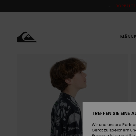
Direkt
zur
DOPPELTE
Produktinformation
springen
MÄNNE
TREFFEN SIE EINE
Wir und unsere Partne
Gerät zu speichern un
Browserdaten und Ihre