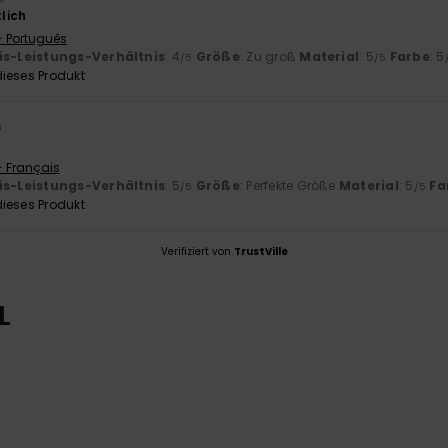
lich
- Português
is-Leistungs-Verhältnis
: 4
Größe
: Zu groß
Material
: 5
Farbe
: 5
/5
/5
ieses Produkt
6
- Français
is-Leistungs-Verhältnis
: 5
Größe
: Perfekte Größe
Material
: 5
Fa
/5
/5
ieses Produkt
Verifiziert von
TrustVille
L