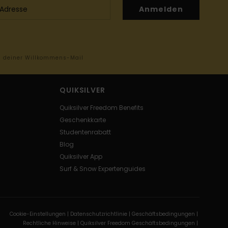
Anmelden
in deiner Willkommens-Mail
QUIKSILVER
Quiksilver Freedom Benefits
Geschenkkarte
Studentenrabatt
Blog
Quiksilver App
Surf & Snow Expertenguides
Cookie-Einstellungen |
Datenschutzrichtlinie |
Geschäftsbedingungen |
Rechtliche Hinweise |
Quiksilver Freedom Geschäftsbedingungen |