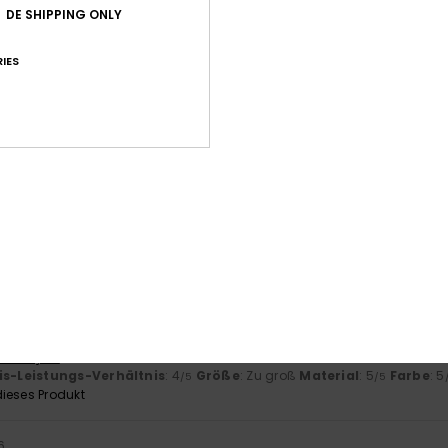
Durchschnittliche Bewertung
DE SHIPPING ONLY
5.0
IES
/5
basierend auf
3 verifizierten Bewertungen
seit Mai 2026
100% unserer Kunden empfehlen dieses Produkt
-Leistungs-Verhältnis
Größe
Mat
4.3
Zu klein
Zu groß
6
- Français
is-Leistungs-Verhältnis
: 4
Größe
: Zu groß
Material
: 5
Farbe
: 5
/5
/5
ieses Produkt
6