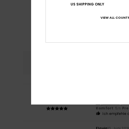
US SHIPPING ONLY
VIEW ALL COUNTR
Komfort
Preis
5.0
Galin
10. Juni 202
5
/5
Original
Original anzeigen 
Komfort
: 5
Pre
/5
Ich empfehle d
Flavia
10. Juni 202