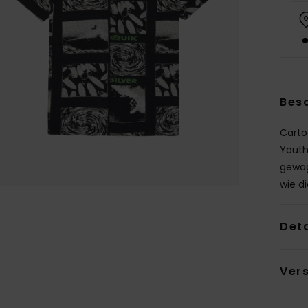
Bes
Carto
Youth
gewag
wie di
Deta
Ver