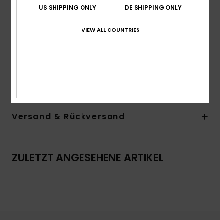
Kordelzugverschluss
US SHIPPING ONLY
DE SHIPPING ONLY
Seitentaschen und Taschen hinten
VIEW ALL COUNTRIES
Quiksilver-Druck vorne
Quiksilver-Print
Zusammensetzung
[Hauptstoff] 80 % Bio-Baumwolle,
20 % recyceltes Polyester
Versand & Rückversand
ZULETZT ANGESEHENE ARTIKEL