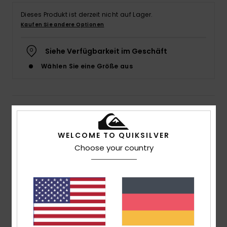
Dieses Produkt ist derzeit nicht auf Lager.
Kaufen Sie andere Optionen
Siehe Verfügbarkeit im Geschäft
Wählen Sie eine Größe aus
Details & Funktionen
Männer Schwarz Jogginghose
WELCOME TO QUIKSILVER
Choose your country
Style
EQYFB03308
Farbcode
kvj0
Funktionen
Material: Mittelschweres Mischgewebe aus
Baumwolle und Polyester
Passform: klassischer, komfortabler Regular Fit