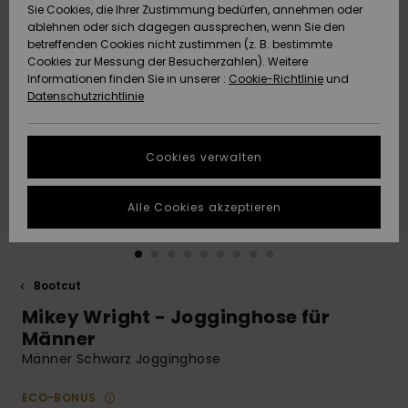
Freedom
Sie Cookies, die Ihrer Zustimmung bedürfen, annehmen oder
Community
ablehnen oder sich dagegen aussprechen, wenn Sie den
HILFE & KONTAKT
betreffenden Cookies nicht zustimmen (z. B. bestimmte
Datenschutz
Brandneu
Brandneu
Cookies zur Messung der Besucherzahlen). Weitere
Informationen finden Sie in unserer :
Cookie-Richtlinie
und
NACHHALTIGKEIT
Datenschutzrichtlinie
Größenführer
Highlights
Highlights
SHOPS
Starten Sie eine
Cookies verwalten
Unterhaltung,
QUIKSILVER APP
um die
schnellste
Alle Cookies akzeptieren
Antwort auf Ihre
WUNSCHLISTE
Frage zu
erhalten.
Bootcut
Unterhaltung
starten
Mikey Wright - Jogginghose für
Finden Sie
Männer
Antworten auf
Männer Schwarz Jogginghose
die häufigsten
Fragen sowie
ECO-BONUS
unser