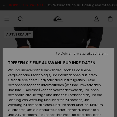
Direkt
zur
TER RABATT
-25 % zusätzlich auf den gesamten Outlet-Bereic
Produktinformation
springen
AUSVERKAUFT
Auf meine
MÄNNER
Kleidung
Kleidung
Shop
Surf Shop
Snow Shop
Outlet
Bestellung
Männer
Männer
Herren
zugreifen
JUNGEN
Fortfahren ohne zu akzeptieren
Accessoires
Accessoires
Brandneu
Versand
Surf Shop
Snow Shop
Outlet
TREFFEN SIE EINE AUSWAHL FÜR IHRE DATEN
FRAUEN
Kinder
Kinder
KINDER
Wir und unsere Partner verwenden Cookies oder eine
Retouren
Schuhe&
Schuhe&
Highlights
vergleichbare Technologie, um Informationen auf Ihrem
Flip-Flops
Flip-Flops
SURF
Gerät zu speichern und/oder darauf zuzugreifen. Diese
Highlights
Snow Shop
Outlet
personenbezogenen Informationen (wie Ihre Browserdaten
Bezahlung
Damen
Frauen
und Ihre IP-Adresse) können verwendet werden, um Ihnen
Snow
SNOW
personalisierte Beiträge und Inhalte zu präsentieren, um die
Surf
Surf
Geschenkkarte
Leistung von Werbung und Inhalten zu messen, um
Community
Werbung zu personalisieren, und um mehr über ihr Publikum
Highlights
DOPPELTER
zu erfahren, um die Produkte unserer Partner zu entwickeln
RABATT
Quiksilver
Snow
Snow
und zu verbessern. Sie können Ihre Wahl so einstellen, dass