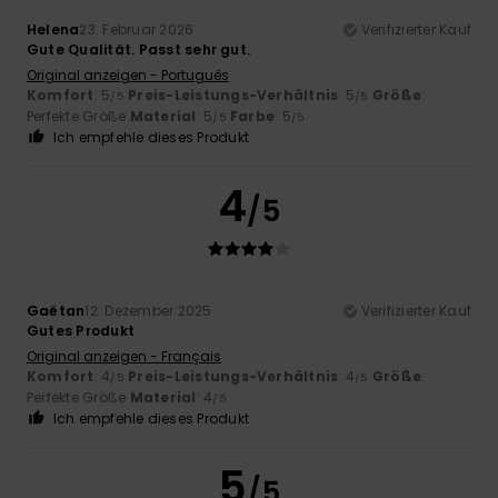
Helena
23. Februar 2026
Verifizierter Kauf
Gute Qualität. Passt sehr gut.
Original anzeigen - Português
Komfort
: 5
Preis-Leistungs-Verhältnis
: 5
Größe
:
/5
/5
Perfekte Größe
Material
: 5
Farbe
: 5
/5
/5
Ich empfehle dieses Produkt
4
/5
Gaëtan
12. Dezember 2025
Verifizierter Kauf
Gutes Produkt
Original anzeigen - Français
Komfort
: 4
Preis-Leistungs-Verhältnis
: 4
Größe
:
/5
/5
Perfekte Größe
Material
: 4
/5
Ich empfehle dieses Produkt
5
/5