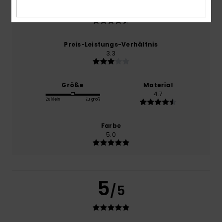
Komfort
4.7
Preis-Leistungs-Verhältnis
3.3
Größe
Material
4.7
Zu klein
Zu groß
Farbe
5.0
5
/5