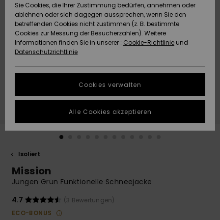
Freedom
Sie Cookies, die Ihrer Zustimmung bedürfen, annehmen oder
Community
ablehnen oder sich dagegen aussprechen, wenn Sie den
HILFE & KONTAKT
betreffenden Cookies nicht zustimmen (z. B. bestimmte
Datenschutz
Brandneu
Brandneu
Cookies zur Messung der Besucherzahlen). Weitere
Informationen finden Sie in unserer :
Cookie-Richtlinie
und
NACHHALTIGKEIT
Datenschutzrichtlinie
Größenführer
Highlights
Highlights
SHOPS
Starten Sie eine
Cookies verwalten
Unterhaltung,
QUIKSILVER APP
um die
schnellste
Alle Cookies akzeptieren
Antwort auf Ihre
WUNSCHLISTE
Frage zu
erhalten.
Isoliert
Unterhaltung
starten
Mission
Finden Sie
Jungen Grün Funktionelle Schneejacke
Antworten auf
die häufigsten
4.7
(3 Bewertungen)
Fragen sowie
ECO-BONUS
unser