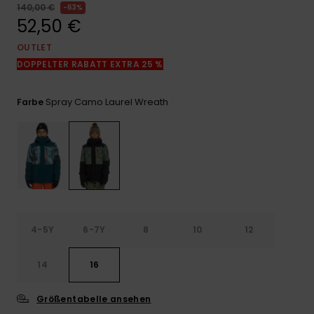
Kontaktformular.
140,00 €
63%
52,50 €
FAQ
ansehen
OUTLET
DOPPELTER RABATT EXTRA 25 %
Spray Camo Laurel Wreath
Farbe
4-5Y
6-7Y
8
10
12
14
16
Größentabelle ansehen