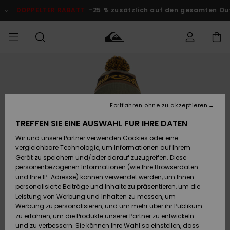
Direkt
zur
DOPPELTER RABATT
-25 % zusätzlich auf den gesamten O
Produktinformation
springen
Auf meine
MÄNNER
Kleidung
Kleidung
Shop
Surf Shop
Snow Shop
Outlet
Bestellung
Männer
Männer
Herren
zugreifen
JUNGEN
Fortfahren ohne zu akzeptieren
Accessoires
Accessoires
Brandneu
Versand
Surf Shop
Snow Shop
Outlet
TREFFEN SIE EINE AUSWAHL FÜR IHRE DATEN
FRAUEN
Kinder
Kinder
KINDER
Wir und unsere Partner verwenden Cookies oder eine
Retouren
Schuhe&
Schuhe&
Highlights
vergleichbare Technologie, um Informationen auf Ihrem
Flip-Flops
Flip-Flops
SURF
Gerät zu speichern und/oder darauf zuzugreifen. Diese
Highlights
Snow Shop
Outlet
personenbezogenen Informationen (wie Ihre Browserdaten
Bezahlung
Damen
Frauen
und Ihre IP-Adresse) können verwendet werden, um Ihnen
Snow
SNOW
personalisierte Beiträge und Inhalte zu präsentieren, um die
Surf
Surf
Geschenkkarte
Leistung von Werbung und Inhalten zu messen, um
Community
Werbung zu personalisieren, und um mehr über ihr Publikum
Highlights
DOPPELTER
zu erfahren, um die Produkte unserer Partner zu entwickeln
RABATT
Quiksilver
Snow
Snow
und zu verbessern. Sie können Ihre Wahl so einstellen, dass