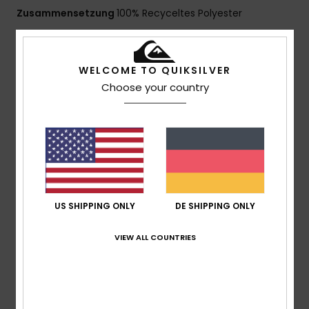
Zusammensetzung
100% Recyceltes Polyester
Versand & Rückversand
WELCOME TO QUIKSILVER
Choose your country
Kundenbewertungen
Durchschnittliche Bewertung
4.7
US SHIPPING ONLY
DE SHIPPING ONLY
/5
VIEW ALL COUNTRIES
basierend auf
3 verifizierten Bewertungen
seit
Dezember 2025
67% unserer Kunden empfehlen dieses Produkt