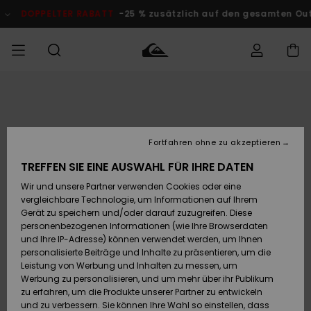
Direkt
zur
DOPPELTER RABATT
-25 % zusätzlich auf den gesamten Outlet-B
Produktinformation
springen
Auf meine
MÄNNER
Kleidung
Kleidung
Shop
Surf Shop
Snow Shop
Outlet
Bestellung
Männer
Männer
Herren
zugreifen
JUNGEN
Fortfahren ohne zu akzeptieren
Accessoires
Accessoires
Brandneu
Versand
Surf Shop
Snow Shop
Outlet
TREFFEN SIE EINE AUSWAHL FÜR IHRE DATEN
FRAUEN
Kinder
Kinder
KINDER
Wir und unsere Partner verwenden Cookies oder eine
Retouren
Schuhe&
Schuhe&
Highlights
vergleichbare Technologie, um Informationen auf Ihrem
Flip-Flops
Flip-Flops
SURF
Gerät zu speichern und/oder darauf zuzugreifen. Diese
Highlights
Snow Shop
Outlet
personenbezogenen Informationen (wie Ihre Browserdaten
Bezahlung
Damen
Frauen
und Ihre IP-Adresse) können verwendet werden, um Ihnen
Snow
SNOW
personalisierte Beiträge und Inhalte zu präsentieren, um die
Surf
Surf
Geschenkkarte
Leistung von Werbung und Inhalten zu messen, um
Community
Werbung zu personalisieren, und um mehr über ihr Publikum
Highlights
DOPPELTER
zu erfahren, um die Produkte unserer Partner zu entwickeln
RABATT
Quiksilver
Snow
Snow
und zu verbessern. Sie können Ihre Wahl so einstellen, dass