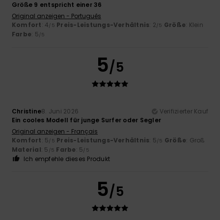
Größe 9 entspricht einer 36
Original anzeigen - Português
Komfort
: 4
Preis-Leistungs-Verhältnis
: 2
Größe
: Klein
/5
/5
Farbe
: 5
/5
5
/5
Christine
8. Juni 2026
Verifizierter Kauf
Ein cooles Modell für junge Surfer oder Segler
Original anzeigen - Français
Komfort
: 5
Preis-Leistungs-Verhältnis
: 5
Größe
: Groß
/5
/5
Material
: 5
Farbe
: 5
/5
/5
Ich empfehle dieses Produkt
5
/5