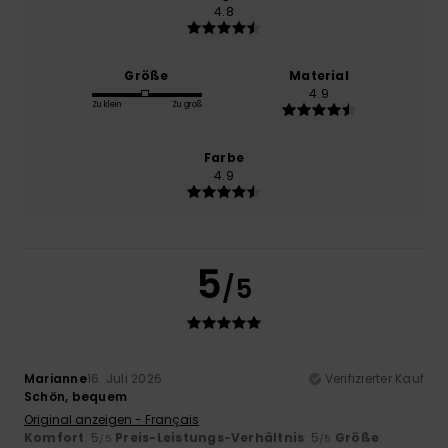
4.8
Größe
Material
4.9
Zu klein
Zu groß
Farbe
4.9
5
/5
Marianne
16. Juli 2026
Verifizierter Kauf
Schön, bequem
Original anzeigen - Français
Komfort
: 5
Preis-Leistungs-Verhältnis
: 5
Größe
:
/5
/5