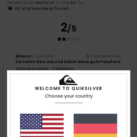
Perfekte Größe
Material
: 5
Farbe
: 5
/5
/5
Ich empfehle dieses Produkt
2
/5
Mónica
13. Juli 2026
Verifizierter Kauf
Sie fallen klein aus und haben keine gute Passform.
Original anzeigen - Castellano
Größe
: Zu klein
Material
: 3
Farbe
: 3
/5
/5
5
WELCOME TO QUIKSILVER
/5
Choose your country
Amalia
5. Juli 2026
Verifizierter Kauf
Alles in Ordnung
Original anzeigen - Castellano