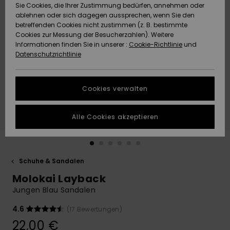
Freedom
Sie Cookies, die Ihrer Zustimmung bedürfen, annehmen oder
Community
ablehnen oder sich dagegen aussprechen, wenn Sie den
HILFE & KONTAKT
betreffenden Cookies nicht zustimmen (z. B. bestimmte
Datenschutz
Brandneu
Brandneu
Cookies zur Messung der Besucherzahlen). Weitere
Informationen finden Sie in unserer :
Cookie-Richtlinie
und
NACHHALTIGKEIT
Datenschutzrichtlinie
Größenführer
Highlights
Highlights
SHOPS
Starten Sie eine
Cookies verwalten
Unterhaltung,
QUIKSILVER APP
um die
schnellste
Alle Cookies akzeptieren
Antwort auf Ihre
WUNSCHLISTE
Frage zu
erhalten.
Schuhe & Sandalen
Unterhaltung
starten
Molokai Layback
Finden Sie
Jungen Blau Sandalen
Antworten auf
die häufigsten
4.6
(17 Bewertungen)
Fragen sowie
22,00 €
unser