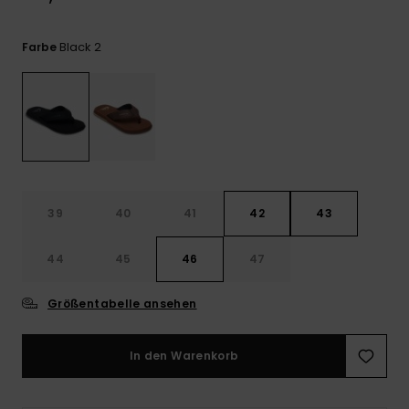
Kontaktformular.
FAQ
Black 2
Farbe
ansehen
39
40
41
42
43
44
45
46
47
Größentabelle ansehen
In den Warenkorb