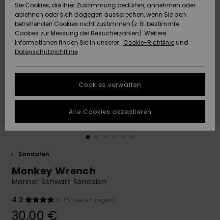
Freedom
Sie Cookies, die Ihrer Zustimmung bedürfen, annehmen oder
Community
ablehnen oder sich dagegen aussprechen, wenn Sie den
HILFE & KONTAKT
betreffenden Cookies nicht zustimmen (z. B. bestimmte
Datenschutz
Brandneu
Brandneu
Cookies zur Messung der Besucherzahlen). Weitere
Informationen finden Sie in unserer :
Cookie-Richtlinie
und
NACHHALTIGKEIT
Datenschutzrichtlinie
Größenführer
Highlights
Highlights
SHOPS
Starten Sie eine
Cookies verwalten
Unterhaltung,
QUIKSILVER APP
um die
schnellste
Alle Cookies akzeptieren
Antwort auf Ihre
WUNSCHLISTE
Frage zu
erhalten.
Sandalen
Unterhaltung
starten
Monkey Wrench
Finden Sie
Männer Schwarz Sandalen
Antworten auf
die häufigsten
4.2
(5 Bewertungen)
Fragen sowie
30,00 €
unser