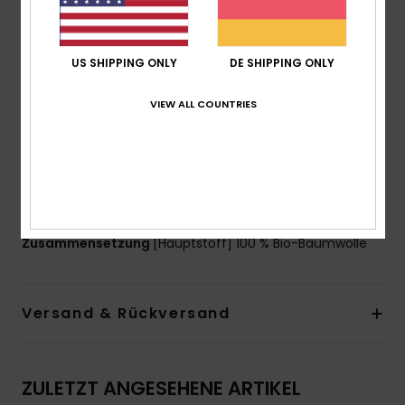
Kollektion:
Eco-Kollektion
Stoff:
Bio-Baumwollstoff [180 g/m2]
US SHIPPING ONLY
DE SHIPPING ONLY
Passform:
übergroße Passform
Färbung:
Mineralische Färbung
VIEW ALL COUNTRIES
Hals:
Rundhalsausschnitt
Ärmel:
kurzärmlig
Logo:
Quiksilver-Motiv auf Brust und Rücken
Andere Features:
Rippstrick am Kragen
Recyceltes Quiksilver-Label
Zusammensetzung
[Hauptstoff] 100 % Bio-Baumwolle
Versand & Rückversand
ZULETZT ANGESEHENE ARTIKEL