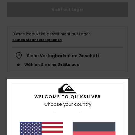
Nicht auf Lager
Dieses Produkt ist derzeit nicht auf Lager.
Kaufen Sie andere Optionen
Siehe Verfügbarkeit im Geschäft
Wählen Sie eine Größe aus
Details & Funktionen
WELCOME TO QUIKSILVER
Choose your country
Männer Grün T-Shirt
Style
EQYZT07828
Farbcode
gra0
Funktionen