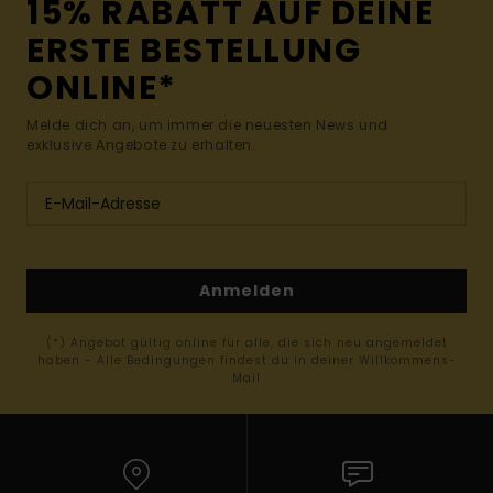
15% RABATT AUF DEINE
ERSTE BESTELLUNG
ONLINE*
Melde dich an, um immer die neuesten News und
exklusive Angebote zu erhalten.
Anmelden
(*) Angebot gültig online für alle, die sich neu angemeldet
haben - Alle Bedingungen findest du in deiner Willkommens-
Mail