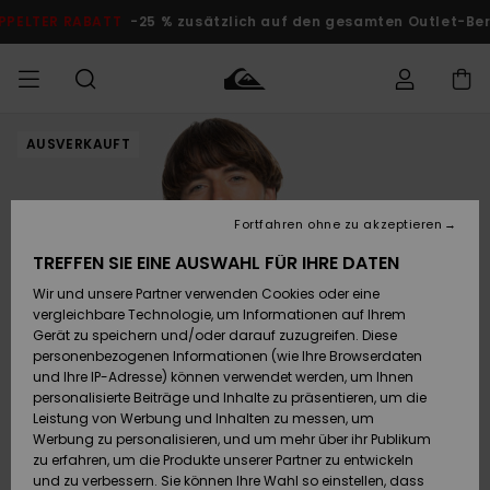
Direkt
zur
DOPPELTER RABATT
-25 % zusätzlich auf den gesamten O
Produktinformation
springen
AUSVERKAUFT
Auf meine
MÄNNER
Kleidung
Kleidung
Shop
Surf Shop
Snow Shop
Outlet
Bestellung
Männer
Männer
Herren
zugreifen
JUNGEN
Fortfahren ohne zu akzeptieren
Accessoires
Accessoires
Brandneu
Versand
Surf Shop
Snow Shop
Outlet
TREFFEN SIE EINE AUSWAHL FÜR IHRE DATEN
FRAUEN
Kinder
Kinder
KINDER
Wir und unsere Partner verwenden Cookies oder eine
Retouren
Schuhe&
Schuhe&
Highlights
vergleichbare Technologie, um Informationen auf Ihrem
Flip-Flops
Flip-Flops
SURF
Gerät zu speichern und/oder darauf zuzugreifen. Diese
Highlights
Snow Shop
Outlet
personenbezogenen Informationen (wie Ihre Browserdaten
Bezahlung
Damen
Frauen
und Ihre IP-Adresse) können verwendet werden, um Ihnen
Snow
SNOW
personalisierte Beiträge und Inhalte zu präsentieren, um die
Surf
Surf
Geschenkkarte
Leistung von Werbung und Inhalten zu messen, um
Community
Werbung zu personalisieren, und um mehr über ihr Publikum
Highlights
DOPPELTER
zu erfahren, um die Produkte unserer Partner zu entwickeln
RABATT
Quiksilver
Snow
Snow
und zu verbessern. Sie können Ihre Wahl so einstellen, dass