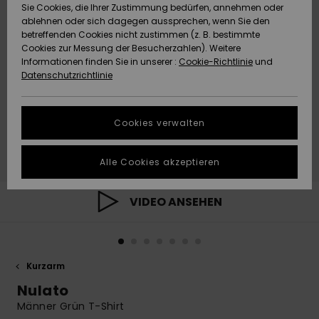
Freedom
Sie Cookies, die Ihrer Zustimmung bedürfen, annehmen oder
Community
ablehnen oder sich dagegen aussprechen, wenn Sie den
HILFE & KONTAKT
betreffenden Cookies nicht zustimmen (z. B. bestimmte
Datenschutz
Brandneu
Brandneu
Cookies zur Messung der Besucherzahlen). Weitere
Informationen finden Sie in unserer :
Cookie-Richtlinie
und
NACHHALTIGKEIT
Datenschutzrichtlinie
Größenführer
Highlights
Highlights
SHOPS
Starten Sie eine
Cookies verwalten
Unterhaltung,
QUIKSILVER APP
um die
schnellste
Alle Cookies akzeptieren
Antwort auf Ihre
WUNSCHLISTE
Frage zu
erhalten.
VIDEO ANSEHEN
Unterhaltung
starten
Finden Sie
Kurzarm
Antworten auf
die häufigsten
Nulato
Fragen sowie
Männer Grün T-Shirt
unser