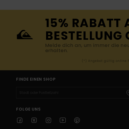
15% RABATT 
BESTELLUNG 
Melde dich an, um immer die ne
erhalten.
(*) Angebot gültig online
FINDE EINEN SHOP
FOLGE UNS