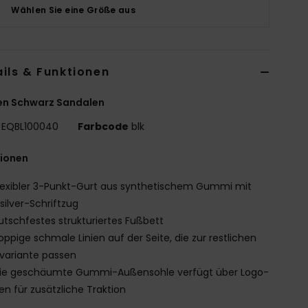
Wählen Sie eine Größe aus
ils & Funktionen
en Schwarz Sandalen
EQBL100040
Farbcode
blk
tionen
lexibler 3-Punkt-Gurt aus synthetischem Gummi mit
silver-Schriftzug
utschfestes strukturiertes Fußbett
oppige schmale Linien auf der Seite, die zur restlichen
variante passen
ie geschäumte Gummi-Außensohle verfügt über Logo-
len für zusätzliche Traktion