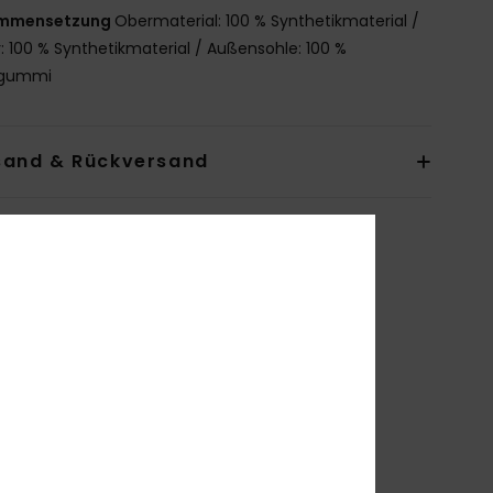
mmensetzung
Obermaterial: 100 % Synthetikmaterial /
r: 100 % Synthetikmaterial / Außensohle: 100 %
gummi
sand & Rückversand