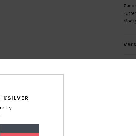
Zusa
Futte
Moos
Ver
IKSILVER
untry
Durchschnittliche Bewertung