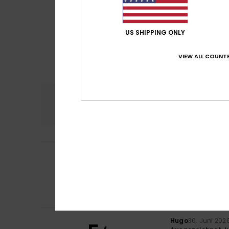
US SHIPPING ONLY
VIEW ALL COUNTR
Komfort
Preis
4.8
Monia
5. Juli 2026
5
/5
Schön und bequ
Original anzeigen -
Komfort
: 5
Pre
/5
Ich empfehle d
Hugo
30. Juni 202