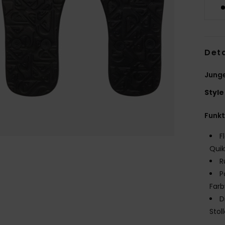
Deta
Jung
Style
Funk
F
Quik
R
P
Farb
D
Stol