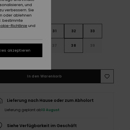
sonalisieren, und
zu verbessern. Sie
en oder ablehnen
B. bestimmte
okie-Richtlinie
und
29
30
31
32
33
4
35
36
37
38
39
ies akzeptieren
ößentabelle ansehen
In den Warenkorb
Lieferung nach Hause oder zum Abholort
Lieferung geplant ab
10 August
Siehe Verfügbarkeit im Geschäft