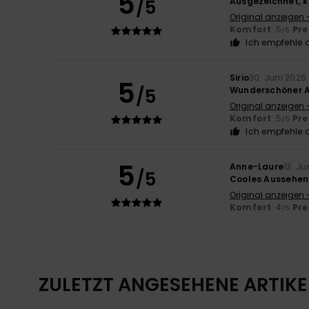
5
/5
Ausgezeichnet, 
Original anzeigen 
Komfort
: 5
Pre
/5
Ich empfehle d
Sirio
30. Juni 2026
5
/5
Wunderschöner Au
Original anzeigen -
Komfort
: 5
Pre
/5
Ich empfehle d
5
Anne-Laure
13. Ju
/5
Cooles Aussehen
Original anzeigen 
Komfort
: 4
Pre
/5
ZULETZT ANGESEHENE ARTIKE