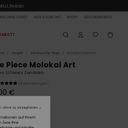
etzt Sparen
NACHHALTIGKEIT
HILFE & KONTAKT
SHOPS
GESCHENKKARTE
RABATT
ite
Jungen
Schuhe& Flip-Flops
Schuhe & Sandalen
e Piece Molokai Art
en Schwarz Sandalen
(4 Bewertungen)
00 €
n ohne zu akzeptieren
Black
e
rmationen auf Ihrem
 (wie Ihre
iträge und Inhalte