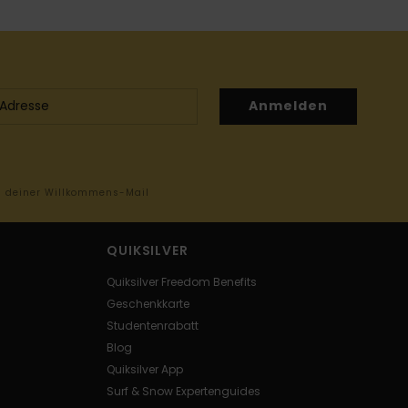
Anmelden
in deiner Willkommens-Mail
QUIKSILVER
Quiksilver Freedom Benefits
Geschenkkarte
Studentenrabatt
Blog
Quiksilver App
Surf & Snow Expertenguides