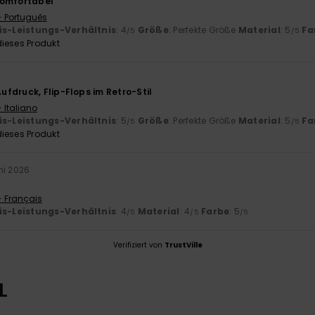
komfortabel
- Português
is-Leistungs-Verhältnis
: 4
Größe
: Perfekte Größe
Material
: 5
Fa
/5
/5
ieses Produkt
fdruck, Flip-Flops im Retro-Stil
 Italiano
is-Leistungs-Verhältnis
: 5
Größe
: Perfekte Größe
Material
: 5
Fa
/5
/5
ieses Produkt
ni 2026
- Français
is-Leistungs-Verhältnis
: 4
Material
: 4
Farbe
: 5
/5
/5
/5
Verifiziert von
TrustVille
L