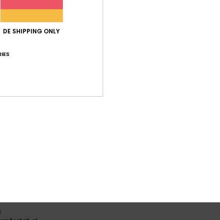
5.0
/5
DE SHIPPING ONLY
IES
basierend auf
4 verifizierten Bewertungen
seit Juni 2026
75% unserer Kunden empfehlen dieses Produkt
-Leistungs-Verhältnis
Größe
Mat
4.5
Zu klein
Zu groß
em
 Italiano
is-Leistungs-Verhältnis
: 5
Größe
: Perfekte Größe
Material
: 5
Fa
/5
/5
ieses Produkt
6