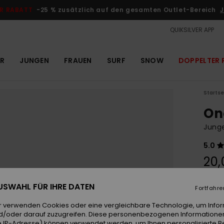
R RABATT
-25 % zusätzlich auf den gesamten Outlet-Bereich
J
QUIKSILVER APP
R
JUNGEN
FRAUEN
SURF
SNOW
DOPPELTER 
Startse
On
Jung
5.0
20,
 AUSWAHL FÜR IHRE DATEN
Fortfahre
Farb
r verwenden Cookies oder eine vergleichbare Technologie, um Info
d/oder darauf zuzugreifen. Diese personenbezogenen Informationen
 IP-Adresse) können verwendet werden, um Ihnen personalisierte Be