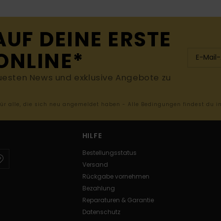
AUF DEINE ERSTE
ONLINE*
uesten News und exklusive Angebote zu
 für alle, die sich neu angemeldet haben - Alle Bedingungen findest du 
HILFE
Bestellungsstatus
Versand
Rückgabe vornehmen
Bezahlung
Reparaturen & Garantie
Datenschutz