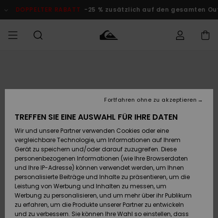
Direkt
zur
DOPPELTER RABATT
-25 % zusätzlich auf den gesamten O
Produktinformation
springen
Auf meine
MÄNNER
Kleidung
Kleidung
Shop
Surf Shop
Snow Shop
Outlet
Bestellung
Männer
Männer
Herren
zugreifen
JUNGEN
Fortfahren ohne zu akzeptieren
Accessoires
Accessoires
Brandneu
Versand
Surf Shop
Snow Shop
Outlet
TREFFEN SIE EINE AUSWAHL FÜR IHRE DATEN
FRAUEN
Kinder
Kinder
KINDER
Wir und unsere Partner verwenden Cookies oder eine
Retouren
Schuhe&
Schuhe&
Highlights
vergleichbare Technologie, um Informationen auf Ihrem
Flip-Flops
Flip-Flops
SURF
Gerät zu speichern und/oder darauf zuzugreifen. Diese
Highlights
Snow Shop
Outlet
personenbezogenen Informationen (wie Ihre Browserdaten
Bezahlung
Damen
Frauen
und Ihre IP-Adresse) können verwendet werden, um Ihnen
Snow
SNOW
personalisierte Beiträge und Inhalte zu präsentieren, um die
Surf
Surf
Geschenkkarte
Leistung von Werbung und Inhalten zu messen, um
Community
Werbung zu personalisieren, und um mehr über ihr Publikum
Highlights
DOPPELTER
zu erfahren, um die Produkte unserer Partner zu entwickeln
RABATT
Quiksilver
Snow
Snow
und zu verbessern. Sie können Ihre Wahl so einstellen, dass