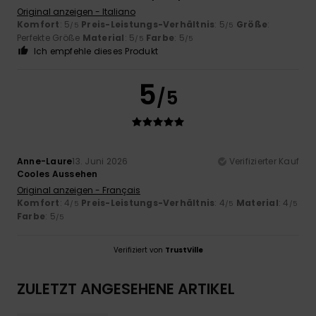
Original anzeigen - Italiano
Komfort
: 5
Preis-Leistungs-Verhältnis
: 5
Größe
:
/5
/5
Perfekte Größe
Material
: 5
Farbe
: 5
/5
/5
Ich empfehle dieses Produkt
5
/5
Anne-Laure
13. Juni 2026
Verifizierter Kauf
Cooles Aussehen
Original anzeigen - Français
Komfort
: 4
Preis-Leistungs-Verhältnis
: 4
Material
: 4
/5
/5
/5
Farbe
: 5
/5
Verifiziert von
TrustVille
ZULETZT ANGESEHENE ARTIKEL