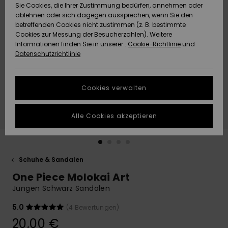
Freedom
Sie Cookies, die Ihrer Zustimmung bedürfen, annehmen oder
Community
ablehnen oder sich dagegen aussprechen, wenn Sie den
HILFE & KONTAKT
betreffenden Cookies nicht zustimmen (z. B. bestimmte
Datenschutz
Brandneu
Brandneu
Cookies zur Messung der Besucherzahlen). Weitere
Informationen finden Sie in unserer :
Cookie-Richtlinie
und
NACHHALTIGKEIT
Datenschutzrichtlinie
Größenführer
Highlights
Highlights
SHOPS
Starten Sie eine
Cookies verwalten
Unterhaltung,
QUIKSILVER APP
um die
schnellste
Alle Cookies akzeptieren
Antwort auf Ihre
WUNSCHLISTE
Frage zu
erhalten.
Schuhe & Sandalen
Unterhaltung
starten
One Piece Molokai Art
Finden Sie
Jungen Schwarz Sandalen
Antworten auf
die häufigsten
5.0
(4 Bewertungen)
Fragen sowie
20,00 €
unser