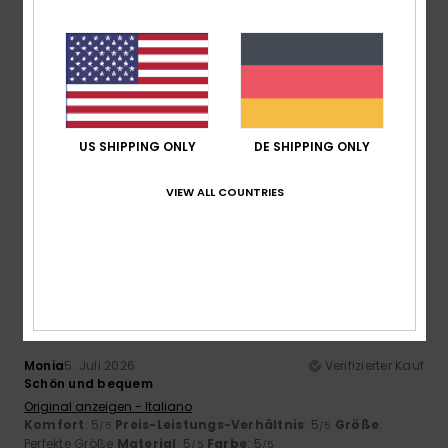
Größe
Material
4.8
Zu klein
Zu groß
Farbe
US SHIPPING ONLY
DE SHIPPING ONLY
5.0
VIEW ALL COUNTRIES
5
/5
Monia
5. Juli 2026
Verifizierter Kauf
Schön und bequem
Original anzeigen - Italiano
Komfort
: 5
Preis-Leistungs-Verhältnis
: 5
Größe
:
/5
/5
Perfekte Größe
Material
: 5
Farbe
: 5
/5
/5