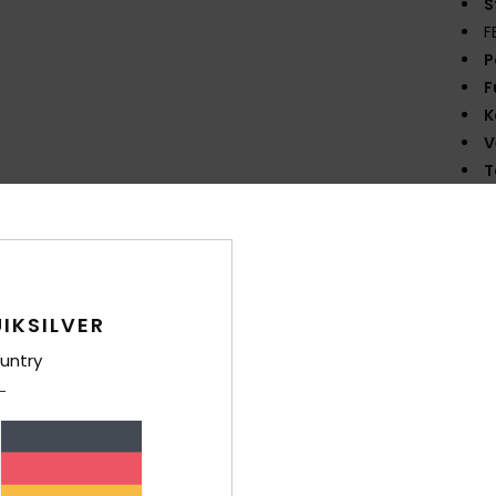
S
F
P
F
K
V
T
S
S
Zusa
IKSILVER
untry
Ver