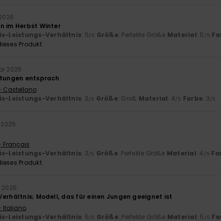
 2026
n im Herbst Winter
is-Leistungs-Verhältnis
: 5
Größe
: Perfekte Größe
Material
: 5
Fa
/5
/5
ieses Produkt
ar 2026
rtungen entsprach
- Castellano
is-Leistungs-Verhältnis
: 3
Größe
: Groß
Material
: 4
Farbe
: 3
/5
/5
/5
r 2025
- Français
is-Leistungs-Verhältnis
: 3
Größe
: Perfekte Größe
Material
: 4
Fa
/5
/5
ieses Produkt
r 2025
erhältnis; Modell, das für einen Jungen geeignet ist
 Italiano
is-Leistungs-Verhältnis
: 5
Größe
: Perfekte Größe
Material
: 5
Fa
/5
/5