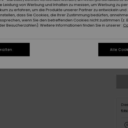
Farb
ie Leistung von Werbung und Inhalten zu messen, um Werbung zu per
ikum zu erfahren, um die Produkte unserer Partner zu entwickeln und 
instellen, dass Sie Cookies, die Ihrer Zustimmung bedürfen, annehm
sprechen, wenn Sie den betreffenden Cookies nicht zustimmen (z. 
er Besucherzahlen). Weitere Informationen finden Sie in unserer :
Co
walten
Alle Cook
8
Gr
Die
Kau