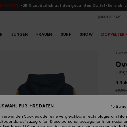
R RABATT
-25 % zusätzlich auf den gesamten Outlet-Bereich
J
QUIKSILVER APP
R
JUNGEN
FRAUEN
SURF
SNOW
DOPPELTER 
Startse
Ov
Junge
4.4
90,00
33,
 AUSWAHL FÜR IHRE DATEN
OUTL
Fortfahre
DOPPE
r verwenden Cookies oder eine vergleichbare Technologie, um Info
d/oder darauf zuzugreifen. Diese personenbezogenen Informationen
 IP-Adresse) können verwendet werden, um Ihnen personalisierte Be