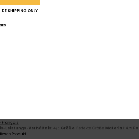
DE SHIPPING ONLY
Durchschnittliche Bewertung
4.4
IES
/5
basierend auf
5 verifizierten Bewertungen
seit Oktober 2025
80% unserer Kunden empfehlen dieses Produkt
-Leistungs-Verhältnis
Größe
Mat
4.0
Zu klein
Zu groß
r 2026
st meinem Sohn
- Français
is-Leistungs-Verhältnis
: 4
Größe
: Perfekte Größe
Material
: 4
Fa
/5
/5
ieses Produkt