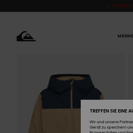
Direkt
zur
DOPPELTE
Produktinformation
springen
MÄNNE
TREFFEN SIE EINE
Wir und unsere Partne
Gerät zu speichern un
Browserdaten und Ihre