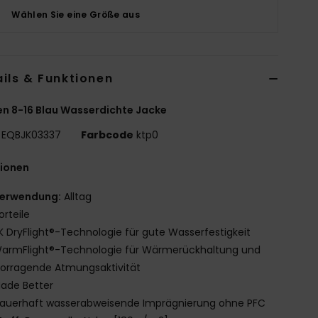
Wählen Sie eine Größe aus
ils & Funktionen
n 8-16 Blau Wasserdichte Jacke
EQBJK03337
Farbcode
ktp0
tionen
erwendung:
Alltag
orteile
K DryFlight®-Technologie für gute Wasserfestigkeit
armFlight®-Technologie für Wärmerückhaltung und
orragende Atmungsaktivität
ade Better
auerhaft wasserabweisende Imprägnierung ohne PFC