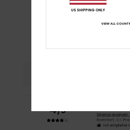
US SHIPPING ONLY
VIEW ALL COUNTR
Komfort
Preis
4.4
Marine
23. Februa
4
/5
Diese Jacke pas
Original anzeigen 
Komfort
: 4
Pre
/5
Ich empfehle d