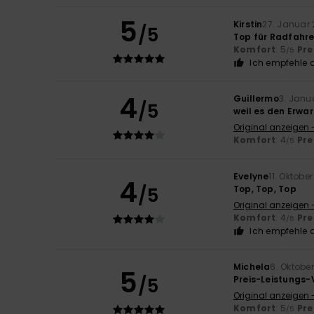
5
Kirstin
27. Januar
/5
Top für Radfahre
Komfort
: 5
Pre
/5
Ich empfehle d
4
Guillermo
3. Janu
/5
weil es den Erwa
Original anzeigen 
Komfort
: 4
Pre
/5
Evelyne
11. Oktobe
4
/5
Top, Top, Top
Original anzeigen 
Komfort
: 4
Pre
/5
Ich empfehle d
Michela
6. Oktobe
5
/5
Preis-Leistungs-V
Original anzeigen -
Komfort
: 5
Pre
/5