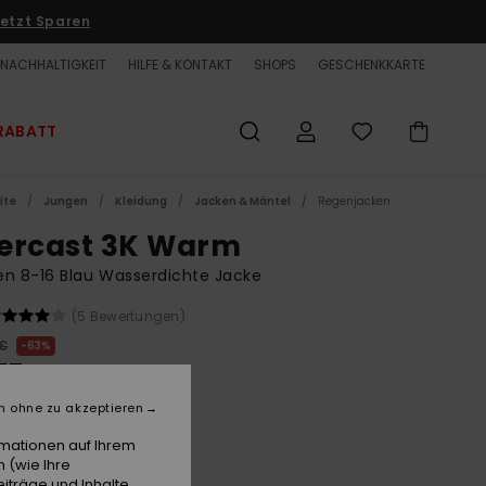
etzt Sparen
NACHHALTIGKEIT
HILFE & KONTAKT
SHOPS
GESCHENKKARTE
RABATT
ite
Jungen
Kleidung
Jacken & Mäntel
Regenjacken
ercast 3K Warm
n 8-16 Blau Wasserdichte Jacke
(5 Bewertungen)
 €
63%
75 €
ET
n ohne zu akzeptieren
LTER RABATT EXTRA 25 %
rmationen auf Ihrem
 (wie Ihre
iträge und Inhalte