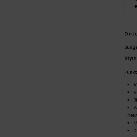
Deta
Junge
Style
Funk
V
V
3
W
herv
M
D