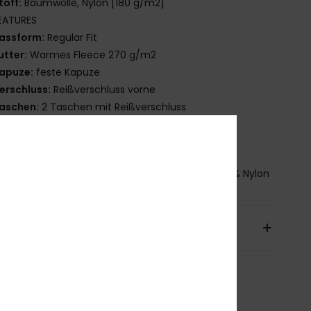
toff:
Baumwolle, Nylon [180 g/m2]
EATURES
assform:
Regular Fit
utter:
Warmes Fleece 270 g/m2
apuze:
feste Kapuze
erschluss:
Reißverschluss vorne
aschen:
2 Taschen mit Reißverschluss
onstiges:
Elastische Bündchen
aum mit verstellbarem, elastischem Kordelzug
mmensetzung
[Hauptstoff] 65 % Baumwolle, 35 % Nylon
sand & Rückversand