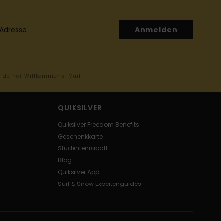
Anmelden
in deiner Willkommens-Mail
QUIKSILVER
Quiksilver Freedom Benefits
Geschenkkarte
Studentenrabatt
Blog
Quiksilver App
Surf & Snow Expertenguides