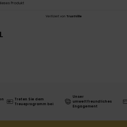
ieses Produkt
Verifiziert von
TrustVille
L
Unser
on
Treten Sie dem
umweltfreundliches
Treueprogramm bei
Engagement