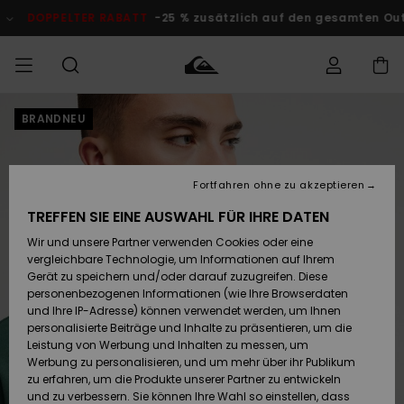
Direkt
zur
DOPPELTER RABATT
-25 % zusätzlich auf den gesamten Outlet-
Produktinformation
springen
BRANDNEU
Auf meine
MÄNNER
Kleidung
Kleidung
Shop
Surf Shop
Snow Shop
Outlet
Bestellung
Männer
Männer
Herren
zugreifen
JUNGEN
Fortfahren ohne zu akzeptieren
Accessoires
Accessoires
Brandneu
Versand
Surf Shop
Snow Shop
Outlet
TREFFEN SIE EINE AUSWAHL FÜR IHRE DATEN
FRAUEN
Kinder
Kinder
KINDER
Wir und unsere Partner verwenden Cookies oder eine
Retouren
Schuhe&
Schuhe&
Highlights
vergleichbare Technologie, um Informationen auf Ihrem
Flip-Flops
Flip-Flops
SURF
Gerät zu speichern und/oder darauf zuzugreifen. Diese
Highlights
Snow Shop
Outlet
personenbezogenen Informationen (wie Ihre Browserdaten
Bezahlung
Damen
Frauen
und Ihre IP-Adresse) können verwendet werden, um Ihnen
Snow
SNOW
personalisierte Beiträge und Inhalte zu präsentieren, um die
Surf
Surf
Geschenkkarte
Leistung von Werbung und Inhalten zu messen, um
Community
Werbung zu personalisieren, und um mehr über ihr Publikum
Highlights
DOPPELTER
zu erfahren, um die Produkte unserer Partner zu entwickeln
RABATT
Quiksilver
Snow
Snow
und zu verbessern. Sie können Ihre Wahl so einstellen, dass