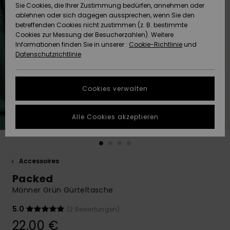
Freedom
Sie Cookies, die Ihrer Zustimmung bedürfen, annehmen oder
Community
ablehnen oder sich dagegen aussprechen, wenn Sie den
HILFE & KONTAKT
betreffenden Cookies nicht zustimmen (z. B. bestimmte
Datenschutz
Brandneu
Brandneu
Cookies zur Messung der Besucherzahlen). Weitere
Informationen finden Sie in unserer :
Cookie-Richtlinie
und
NACHHALTIGKEIT
Datenschutzrichtlinie
Größenführer
Highlights
Highlights
SHOPS
Starten Sie eine
Cookies verwalten
Unterhaltung,
QUIKSILVER APP
um die
schnellste
Alle Cookies akzeptieren
Antwort auf Ihre
WUNSCHLISTE
Frage zu
erhalten.
Accessoires
Unterhaltung
starten
Packed
Finden Sie
Männer Grün Gürteltasche
Antworten auf
die häufigsten
5.0
(2 Bewertungen)
Fragen sowie
22,00 €
unser