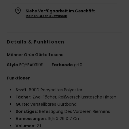
Siehe Verfügbarkeit im Geschäft
Meinen Laden auswählen
Details & Funktionen
Männer Grün Gürteltasche
Style
EQYBA03199
Farbcode
grt0
Funktionen
Stoff:
600D Recyceltes Polyester
Fächer:
Zwei Fächer, Reißverschlusstasche Hinten
Gurte:
Verstellbares Gurtband
Sonstiges:
Befestigung Des Vorderen Riemens
Abmessungen:
15,5 X 29 X 7 Cm
Volumen:
2 L