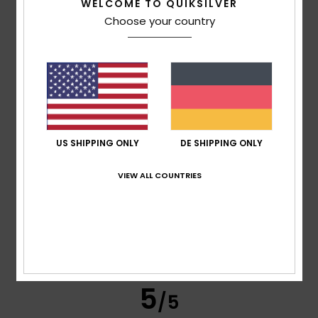
WELCOME TO QUIKSILVER
Choose your country
Komfort
5.0
Preis-Leistungs-Verhältnis
5.0
US SHIPPING ONLY
DE SHIPPING ONLY
Größe
Material
5.0
Zu klein
Zu groß
VIEW ALL COUNTRIES
Farbe
5.0
5
/5