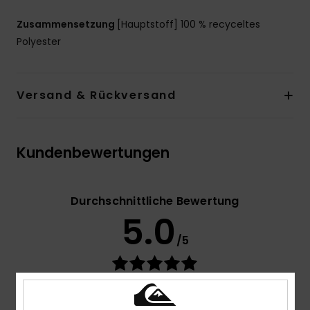
Zusammensetzung
[Hauptstoff] 100 % recyceltes
Polyester
Versand & Rückversand
Kundenbewertungen
Durchschnittliche Bewertung
5.0
/5
basierend auf
2 verifizierten Bewertungen
seit Juni
2026
100% unserer Kunden empfehlen dieses Produkt