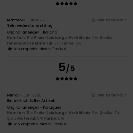
Matteo
14. Juli 2026
Verifizierter Kauf
Sehr widerstandsfähig
Original anzeigen - Italiano
Komfort
: 5
Preis-Leistungs-Verhältnis
: 5
Größe
:
/5
/5
Perfekte Größe
Material
: 5
Farbe
: 5
/5
/5
Ich empfehle dieses Produkt
5
/5
Nuno
27. Juni 2026
Verifizierter Kauf
Ein wirklich toller Artikel.
Original anzeigen - Português
Komfort
: 5
Preis-Leistungs-Verhältnis
: 5
Größe
: Zu
/5
/5
groß
Material
: 5
Farbe
: 5
/5
/5
Ich empfehle dieses Produkt