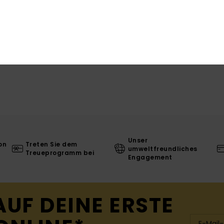
L
Unser
on
Treten Sie dem
umweltfreundliches
Treueprogramm bei
Engagement
AUF DEINE ERSTE