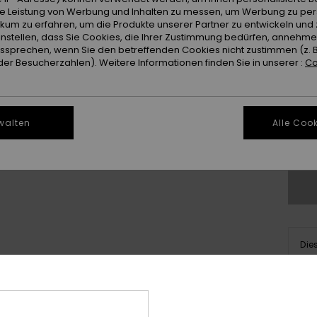
ie Leistung von Werbung und Inhalten zu messen, um Werbung zu per
ikum zu erfahren, um die Produkte unserer Partner zu entwickeln und 
instellen, dass Sie Cookies, die Ihrer Zustimmung bedürfen, annehm
sprechen, wenn Sie den betreffenden Cookies nicht zustimmen (z. 
er Besucherzahlen). Weitere Informationen finden Sie in unserer :
Co
walten
Alle Cook
Gr
Die
Kau