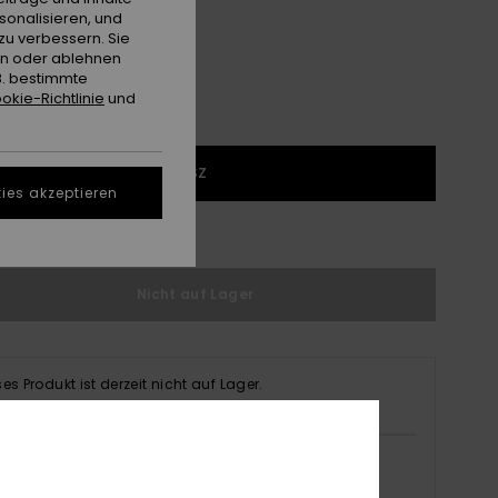
sonalisieren, und
zu verbessern. Sie
en oder ablehnen
B. bestimmte
okie-Richtlinie
und
1SZ
ies akzeptieren
ößentabelle ansehen
Nicht auf Lager
ses Produkt ist derzeit nicht auf Lager.
fen Sie andere Optionen
Siehe Verfügbarkeit im Geschäft
Meinen Laden auswählen