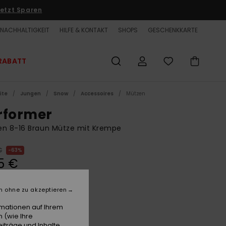
etzt Sparen
NACHHALTIGKEIT
HILFE & KONTAKT
SHOPS
GESCHENKKARTE
RABATT
ite
Jungen
Snow
Accessoires
Mützen
rformer
en 8-16 Braun Mütze mit Krempe
€
63%
5 €
ET
n ohne zu akzeptieren
LTER RABATT EXTRA 25 %
rmationen auf Ihrem
 (wie Ihre
Henna
e
iträge und Inhalte