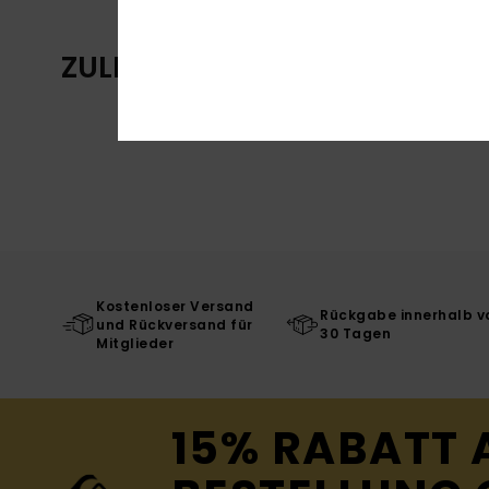
ZULETZT ANGESEHENE ARTIKE
Kostenloser Versand
Rückgabe innerhalb v
und Rückversand für
30 Tagen
Mitglieder
15% RABATT 