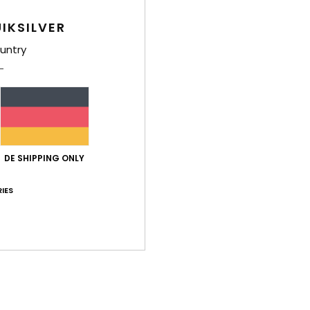
IKSILVER
untry
Deta
Junge
Style
Funk
DE SHIPPING ONLY
S
U
IES
K
Zusa
Ver