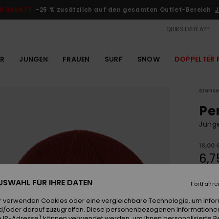
R RABATT
-25 % zusätzlich auf den gesamten Outlet-Bereich
J
QUIKSILVER APP
R
JUNGEN
FRAUEN
SURF
SNOW
DOPPELTER 
Startse
Pe
Jung
18,00 
6,7
OUTL
 AUSWAHL FÜR IHRE DATEN
Fortfahre
DOPPE
r verwenden Cookies oder eine vergleichbare Technologie, um Info
d/oder darauf zuzugreifen. Diese personenbezogenen Informationen
Farb
 IP-Adresse) können verwendet werden, um Ihnen personalisierte Be