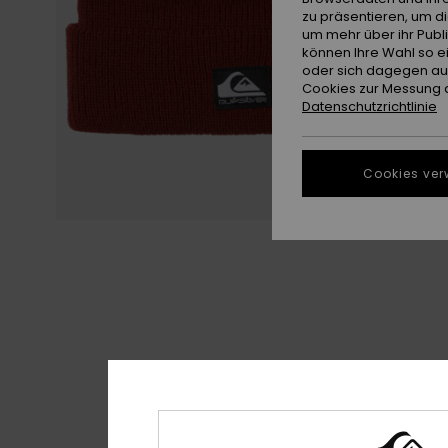
zu präsentieren, um d
um mehr über ihr Publ
können Ihre Wahl so e
oder sich dagegen aus
Cookies zur Messung d
Datenschutzrichtlinie
Cookies ver