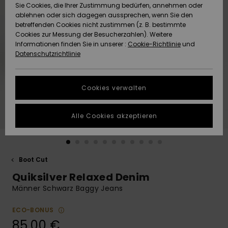
Freedom
Sie Cookies, die Ihrer Zustimmung bedürfen, annehmen oder
Community
ablehnen oder sich dagegen aussprechen, wenn Sie den
HILFE & KONTAKT
betreffenden Cookies nicht zustimmen (z. B. bestimmte
Datenschutz
Brandneu
Brandneu
Cookies zur Messung der Besucherzahlen). Weitere
Informationen finden Sie in unserer :
Cookie-Richtlinie
und
NACHHALTIGKEIT
Datenschutzrichtlinie
Größenführer
Highlights
Highlights
SHOPS
Starten Sie eine
Cookies verwalten
Unterhaltung,
QUIKSILVER APP
um die
schnellste
Alle Cookies akzeptieren
Antwort auf Ihre
WUNSCHLISTE
Frage zu
erhalten.
Boot Cut
Unterhaltung
starten
Quiksilver Relaxed Denim
Finden Sie
Männer Schwarz Baggy Jeans
Antworten auf
die häufigsten
ECO-BONUS
Fragen sowie
85,00 €
unser