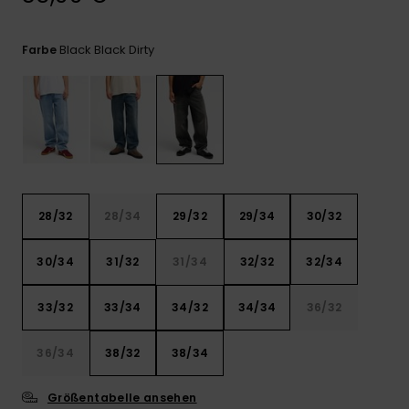
Kontaktformular.
FAQ
Black Black Dirty
Farbe
ansehen
28/32
28/34
29/32
29/34
30/32
30/34
31/32
31/34
32/32
32/34
33/32
33/34
34/32
34/34
36/32
36/34
38/32
38/34
Größentabelle ansehen