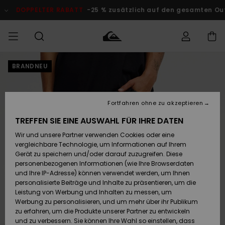
Direkt
zur
DOPPELTER RABATT
-25 % zusätzlich auf den gesamten Outlet
Produktinformation
springen
BRANDNEU
Auf meine
MÄNNER
Kleidung
Kleidung
Shop
Surf Shop
Snow Shop
Outlet
Bestellung
Männer
Männer
Herren
zugreifen
JUNGEN
Fortfahren ohne zu akzeptieren
Accessoires
Accessoires
Brandneu
Versand
Surf Shop
Snow Shop
Outlet
TREFFEN SIE EINE AUSWAHL FÜR IHRE DATEN
FRAUEN
Kinder
Kinder
KINDER
Wir und unsere Partner verwenden Cookies oder eine
Retouren
Schuhe&
Schuhe&
Highlights
vergleichbare Technologie, um Informationen auf Ihrem
Flip-Flops
Flip-Flops
SURF
Gerät zu speichern und/oder darauf zuzugreifen. Diese
Highlights
Snow Shop
Outlet
personenbezogenen Informationen (wie Ihre Browserdaten
Bezahlung
Damen
Frauen
und Ihre IP-Adresse) können verwendet werden, um Ihnen
Snow
SNOW
personalisierte Beiträge und Inhalte zu präsentieren, um die
Surf
Surf
Geschenkkarte
Leistung von Werbung und Inhalten zu messen, um
Community
Werbung zu personalisieren, und um mehr über ihr Publikum
Highlights
DOPPELTER
zu erfahren, um die Produkte unserer Partner zu entwickeln
RABATT
Quiksilver
Snow
Snow
und zu verbessern. Sie können Ihre Wahl so einstellen, dass