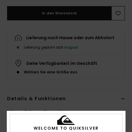
In den Warenkorb
Lieferung nach Hause oder zum Abholort
Lieferung geplant ab
8 August
Siehe Verfügbarkeit im Geschäft
Wählen Sie eine Größe aus
Details & Funktionen
Männer Schwarz Baggy Jeans
Style
EQYDP03509
Farbcode
kyhw
WELCOME TO QUIKSILVER