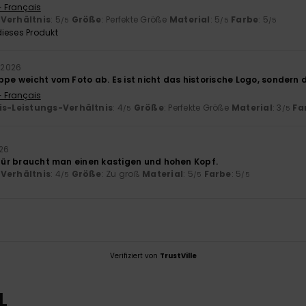
- Français
-Verhältnis
: 5
Größe
: Perfekte Größe
Material
: 5
Farbe
: 5
/5
/5
/5
ieses Produkt
 2026
ppe weicht vom Foto ab. Es ist nicht das historische Logo, sondern 
- Français
is-Leistungs-Verhältnis
: 4
Größe
: Perfekte Größe
Material
: 3
Fa
/5
/5
26
Dafür braucht man einen kastigen und hohen Kopf.
-Verhältnis
: 4
Größe
: Zu groß
Material
: 5
Farbe
: 5
/5
/5
/5
Verifiziert von
TrustVille
L