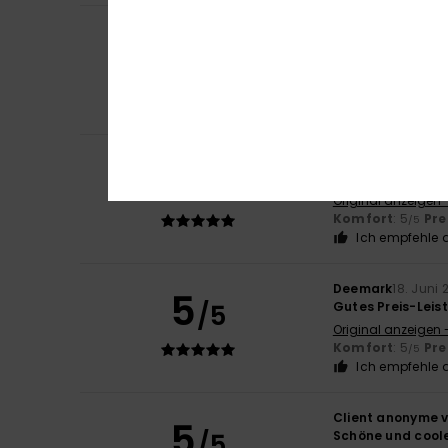
Alex
26. Juni 2026
4
/5
Das ist gut.
Original anzeigen 
Komfort
: 5
Pre
/5
Ich empfehle d
Christelle
22. Jun
5
/5
Form, Preis, Farb
Original anzeigen 
Komfort
: 5
Pre
/5
Ich empfehle d
Deemark
18. Juni 
5
/5
Gutes Preis-Leis
Original anzeigen 
Komfort
: 5
Pre
/5
Ich empfehle d
Client anonyme v
5
/5
Schöne und cool