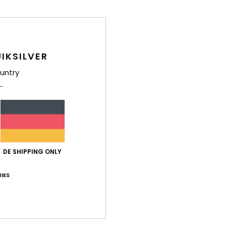
schönes Material
- Français
is-Leistungs-Verhältnis
: 5
Größe
: Perfekte Größe
Material
: 5
Fa
/5
/5
ieses Produkt
IKSILVER
t mir
untry
- Français
is-Leistungs-Verhältnis
: 5
Größe
: Zu groß
Material
: 5
Farbe
: 5
/5
/5
ieses Produkt
 alles
is-Leistungs-Verhältnis
: 4
Größe
: Perfekte Größe
Material
: 4
Fa
/5
/5
ieses Produkt
DE SHIPPING ONLY
IES
6
wert
- Français
is-Leistungs-Verhältnis
: 5
Größe
: Groß
Material
: 5
Farbe
: 5
/5
/5
/5
ieses Produkt