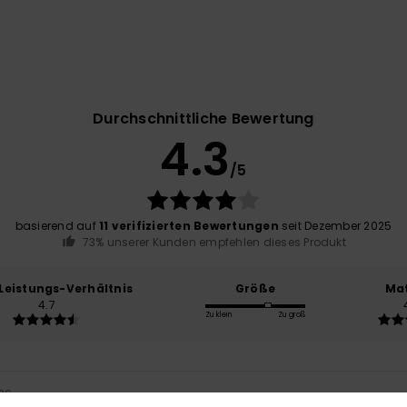
Durchschnittliche Bewertung
4.3
/5
basierend auf
11 verifizierten Bewertungen
seit Dezember 2025
73% unserer Kunden empfehlen dieses Produkt
-Leistungs-Verhältnis
Größe
Mat
4.7
Zu klein
Zu groß
026