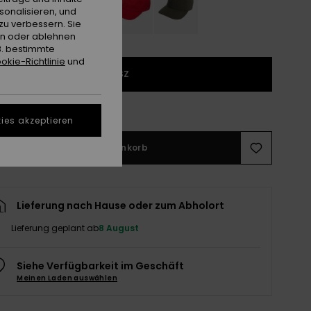
sonalisieren, und
zu verbessern. Sie
en oder ablehnen
B. bestimmte
okie-Richtlinie
und
1SZ
ößentabelle ansehen
ies akzeptieren
In den Warenkorb
Lieferung nach Hause oder zum Abholort
Lieferung geplant ab
8 August
Siehe Verfügbarkeit im Geschäft
Meinen Laden auswählen