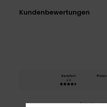
Kundenbewertungen
Komfort
Preis
4.8
German
13. Juli 2