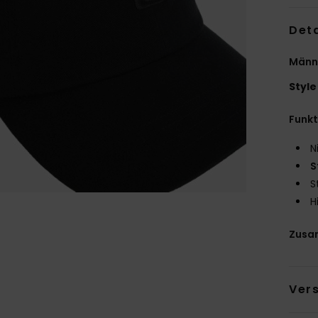
Deta
Männ
Style
Funk
N
S
S
H
Zusa
Ver