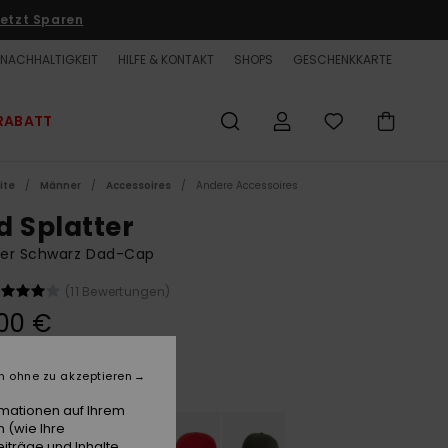
etzt Sparen
NACHHALTIGKEIT
HILFE & KONTAKT
SHOPS
GESCHENKKARTE
RABATT
ite
Männer
Accessoires
Andere Accessoires
d Splatter
er Schwarz Dad-Cap
(11 Bewertungen)
00 €
n ohne zu akzeptieren
True Black
e
rmationen auf Ihrem
 (wie Ihre
iträge und Inhalte