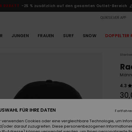
R RABATT
-25 % zusätzlich auf den gesamten Outlet-Bereich
J
QUIKSILVER APP
R
JUNGEN
FRAUEN
SURF
SNOW
DOPPELTER 
Startse
Ra
Männ
4.3
30,
 AUSWAHL FÜR IHRE DATEN
Fortfahre
Farb
r verwenden Cookies oder eine vergleichbare Technologie, um Info
d/oder darauf zuzugreifen. Diese personenbezogenen Informationen
 IP-Adresse) können verwendet werden, um Ihnen personalisierte Be