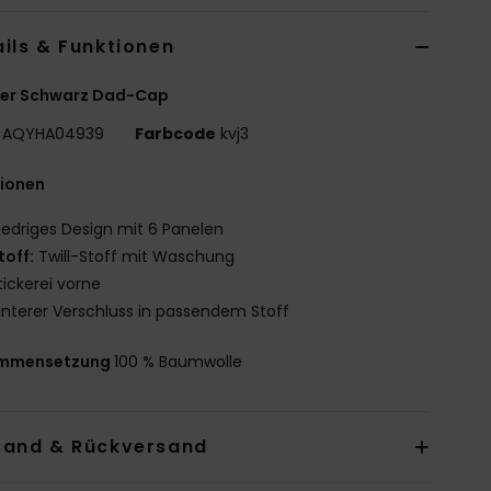
ils & Funktionen
er Schwarz Dad-Cap
AQYHA04939
Farbcode
kvj3
tionen
iedriges Design mit 6 Panelen
toff:
Twill-Stoff mit Waschung
tickerei vorne
interer Verschluss in passendem Stoff
mmensetzung
100 % Baumwolle
sand & Rückversand