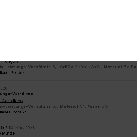
- English
is-Leistungs-Verhältnis
: 5
Größe
: Perfekte Größe
Material
: 5
Fa
/5
/5
ieses Produkt
i 2026
e
- Français
is-Leistungs-Verhältnis
: 5
Größe
: Perfekte Größe
Material
: 5
Fa
/5
/5
ieses Produkt
2026
tungs-Verhältnis
- Castellano
is-Leistungs-Verhältnis
: 5
Material
: 5
Farbe
: 5
/5
/5
/5
ieses Produkt
érifié
9. März 2026
e Mütze