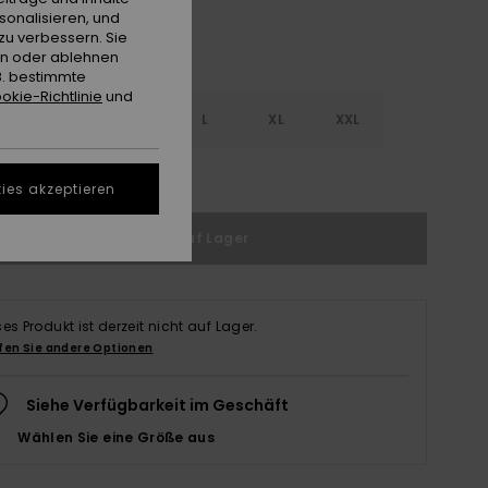
sonalisieren, und
zu verbessern. Sie
en oder ablehnen
B. bestimmte
okie-Richtlinie
und
S
S
M
L
XL
XXL
ößentabelle ansehen
ies akzeptieren
Nicht auf Lager
ses Produkt ist derzeit nicht auf Lager.
fen Sie andere Optionen
Siehe Verfügbarkeit im Geschäft
Wählen Sie eine Größe aus