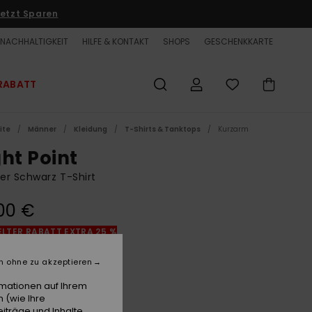
etzt Sparen
NACHHALTIGKEIT
HILFE & KONTAKT
SHOPS
GESCHENKKARTE
RABATT
ite
Männer
Kleidung
T-Shirts & Tanktops
Kurzarm
ght Point
r Schwarz T-Shirt
00 €
LTER RABATT EXTRA 25 %
n ohne zu akzeptieren
Black
e
rmationen auf Ihrem
 (wie Ihre
iträge und Inhalte