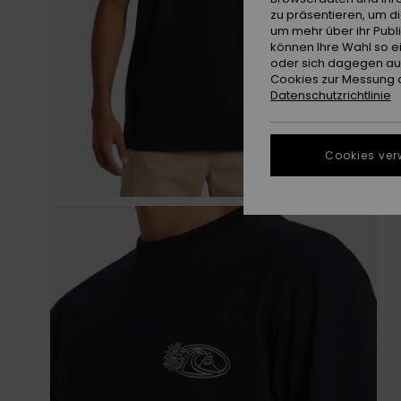
zu präsentieren, um d
um mehr über ihr Publ
können Ihre Wahl so e
oder sich dagegen aus
Cookies zur Messung d
Datenschutzrichtlinie
Cookies ver