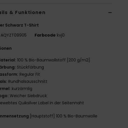
ils & Funktionen
r Schwarz T-Shirt
AQYZT09905
Farbcode
kvj0
tionen
aterial:
100 % Bio-Baumwollstoff [200 g/m2]
ärbung:
Stückfärbung
assform:
Regular Fit
als:
Rundhalsausschnitt
rmel:
kurzärmlig
ogo:
Weicher Siebdruck
ewebtes Quiksilver Label in der Seitennaht
mmensetzung
[Hauptstoff] 100 % Bio-Baumwolle