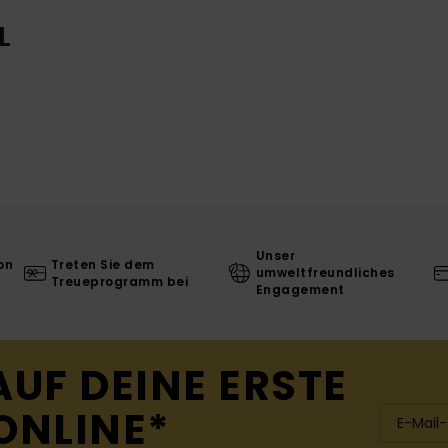
L
Unser
on
Treten Sie dem
umweltfreundliches
Treueprogramm bei
Engagement
AUF DEINE ERSTE
ONLINE*