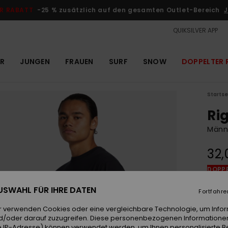
R RABATT
-25 % zusätzlich auf den gesamten Outlet-Bereich
J
QUIKSILVER APP
R
JUNGEN
FRAUEN
SURF
SNOW
DOPPELTER 
Startse
Ri
Männe
32,
DOPPE
 AUSWAHL FÜR IHRE DATEN
Fortfahre
Farb
r verwenden Cookies oder eine vergleichbare Technologie, um Info
d/oder darauf zuzugreifen. Diese personenbezogenen Informationen
 IP-Adresse) können verwendet werden, um Ihnen personalisierte Be