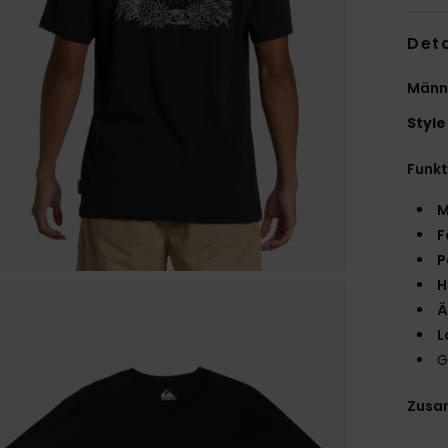
Deta
Männe
Style
Funk
M
F
P
H
Ä
L
G
Zusa