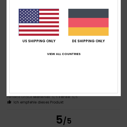
Farbe
4.4
US SHIPPING ONLY
DE SHIPPING ONLY
5
/5
VIEW ALL COUNTRIES
Jose Antonio
19. November 2025
Verifizierter Kauf
Fällt groß aus Eine XS passt perfekt, 172 cm, 63 kg
Original anzeigen - Castellano
Komfort
: 5
Preis-Leistungs-Verhältnis
: 5
Größe
:
/5
/5
Perfekte Größe
Material
: 5
Farbe
: 5
/5
/5
Ich empfehle dieses Produkt
5
/5