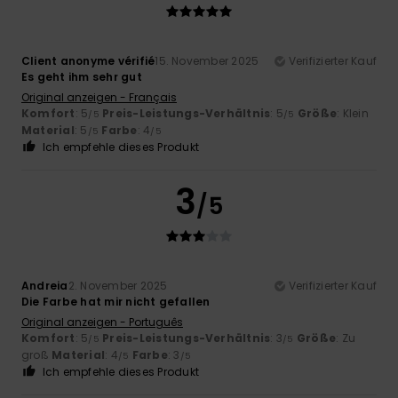
Client anonyme vérifié
15. November 2025
Verifizierter Kauf
Es geht ihm sehr gut
Original anzeigen - Français
Komfort
: 5
Preis-Leistungs-Verhältnis
: 5
Größe
: Klein
/5
/5
Material
: 5
Farbe
: 4
/5
/5
Ich empfehle dieses Produkt
3
/5
Andreia
2. November 2025
Verifizierter Kauf
Die Farbe hat mir nicht gefallen
Original anzeigen - Português
Komfort
: 5
Preis-Leistungs-Verhältnis
: 3
Größe
: Zu
/5
/5
groß
Material
: 4
Farbe
: 3
/5
/5
Ich empfehle dieses Produkt