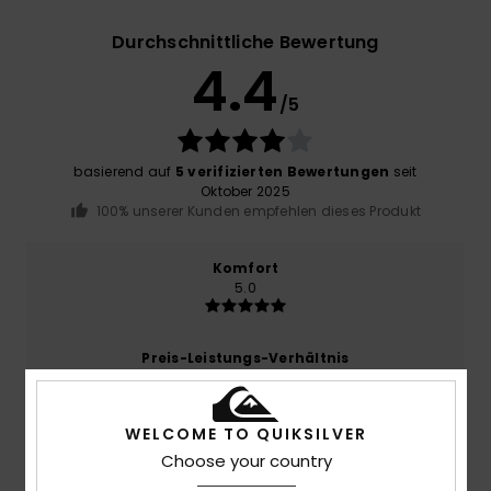
Durchschnittliche Bewertung
4.4
/5
basierend auf
5 verifizierten Bewertungen
seit
Oktober 2025
100% unserer Kunden empfehlen dieses Produkt
Komfort
5.0
Preis-Leistungs-Verhältnis
4.6
WELCOME TO QUIKSILVER
Größe
Material
Choose your country
4.8
Zu klein
Zu groß