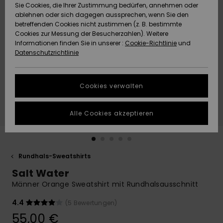
Freedom
Sie Cookies, die Ihrer Zustimmung bedürfen, annehmen oder
Community
ablehnen oder sich dagegen aussprechen, wenn Sie den
HILFE & KONTAKT
betreffenden Cookies nicht zustimmen (z. B. bestimmte
Datenschutz
Brandneu
Brandneu
Cookies zur Messung der Besucherzahlen). Weitere
Informationen finden Sie in unserer :
Cookie-Richtlinie
und
NACHHALTIGKEIT
Datenschutzrichtlinie
Größenführer
Highlights
Highlights
SHOPS
Starten Sie eine
Cookies verwalten
Unterhaltung,
QUIKSILVER APP
um die
schnellste
Alle Cookies akzeptieren
Antwort auf Ihre
WUNSCHLISTE
Frage zu
erhalten.
Rundhals-Sweatshirts
Unterhaltung
starten
Salt Water
Finden Sie
Männer Orange Sweatshirt mit Rundhalsausschnitt
Antworten auf
die häufigsten
4.4
(5 Bewertungen)
Fragen sowie
55,00 €
unser