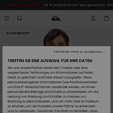
Direkt
zur
DOPPELTER RABATT
-25 % zusätzlich auf den gesamten O
Produktinformation
springen
AUSVERKAUFT
Auf meine
MÄNNER
Kleidung
Kleidung
Shop
Surf Shop
Snow Shop
Outlet
Bestellung
Männer
Männer
Herren
zugreifen
JUNGEN
Fortfahren ohne zu akzeptieren
Accessoires
Accessoires
Brandneu
Versand
Surf Shop
Snow Shop
Outlet
TREFFEN SIE EINE AUSWAHL FÜR IHRE DATEN
FRAUEN
Kinder
Kinder
KINDER
Wir und unsere Partner verwenden Cookies oder eine
Retouren
Schuhe&
Schuhe&
Highlights
vergleichbare Technologie, um Informationen auf Ihrem
Flip-Flops
Flip-Flops
SURF
Gerät zu speichern und/oder darauf zuzugreifen. Diese
Highlights
Snow Shop
Outlet
personenbezogenen Informationen (wie Ihre Browserdaten
Bezahlung
Damen
Frauen
und Ihre IP-Adresse) können verwendet werden, um Ihnen
Snow
SNOW
personalisierte Beiträge und Inhalte zu präsentieren, um die
Surf
Surf
Geschenkkarte
Leistung von Werbung und Inhalten zu messen, um
Community
Werbung zu personalisieren, und um mehr über ihr Publikum
Highlights
DOPPELTER
zu erfahren, um die Produkte unserer Partner zu entwickeln
RABATT
Quiksilver
Snow
Snow
und zu verbessern. Sie können Ihre Wahl so einstellen, dass