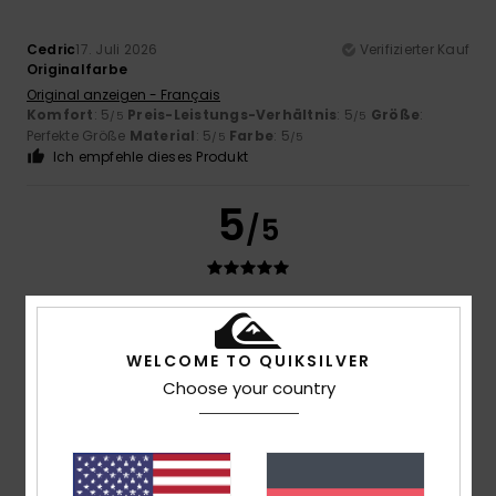
Cedric
17. Juli 2026
Verifizierter Kauf
Originalfarbe
Original anzeigen - Français
Komfort
: 5
Preis-Leistungs-Verhältnis
: 5
Größe
:
/5
/5
Perfekte Größe
Material
: 5
Farbe
: 5
/5
/5
Ich empfehle dieses Produkt
5
/5
Ruben
17. Juli 2026
Verifizierter Kauf
Die Passform ist recht weit geschnitten, ich habe mich für
WELCOME TO QUIKSILVER
XL entschieden, damit es etwas lockerer sitzt.
Choose your country
Original anzeigen - Français
Komfort
: 5
Preis-Leistungs-Verhältnis
: 5
Größe
: Groß
/5
/5
Material
: 5
Farbe
: 5
/5
/5