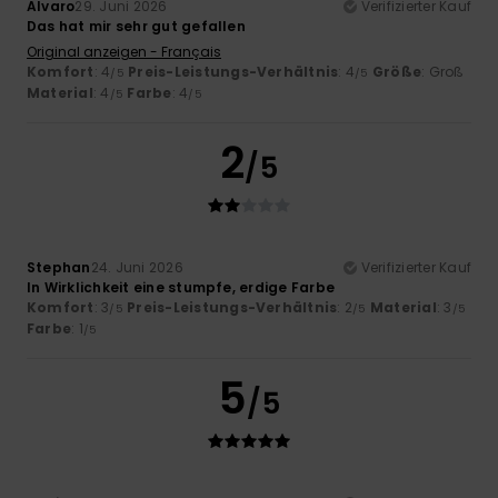
Alvaro
29. Juni 2026
Verifizierter Kauf
Das hat mir sehr gut gefallen
Original anzeigen - Français
Komfort
: 4
Preis-Leistungs-Verhältnis
: 4
Größe
: Groß
/5
/5
Material
: 4
Farbe
: 4
/5
/5
2
/5
Stephan
24. Juni 2026
Verifizierter Kauf
In Wirklichkeit eine stumpfe, erdige Farbe
Komfort
: 3
Preis-Leistungs-Verhältnis
: 2
Material
: 3
/5
/5
/5
Farbe
: 1
/5
5
/5