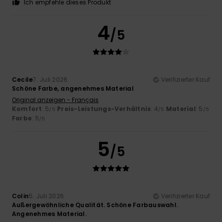
Ich empfehle dieses Produkt
4
/5
Cecile
7. Juli 2026
Verifizierter Kauf
Schöne Farbe, angenehmes Material
Original anzeigen - Français
Komfort
: 5
Preis-Leistungs-Verhältnis
: 4
Material
: 5
/5
/5
/5
Farbe
: 5
/5
5
/5
Colin
5. Juli 2026
Verifizierter Kauf
Außergewöhnliche Qualität. Schöne Farbauswahl.
Angenehmes Material.