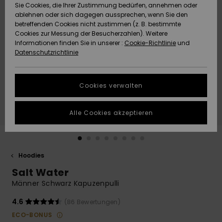
Freedom
Sie Cookies, die Ihrer Zustimmung bedürfen, annehmen oder
Community
ablehnen oder sich dagegen aussprechen, wenn Sie den
HILFE & KONTAKT
betreffenden Cookies nicht zustimmen (z. B. bestimmte
Datenschutz
Brandneu
Brandneu
Cookies zur Messung der Besucherzahlen). Weitere
Informationen finden Sie in unserer :
Cookie-Richtlinie
und
NACHHALTIGKEIT
Datenschutzrichtlinie
Größenführer
Highlights
Highlights
SHOPS
Starten Sie eine
Cookies verwalten
Unterhaltung,
QUIKSILVER APP
um die
schnellste
Alle Cookies akzeptieren
Antwort auf Ihre
WUNSCHLISTE
Frage zu
erhalten.
Hoodies
Unterhaltung
starten
Salt Water
Finden Sie
Männer Schwarz Kapuzenpulli
Antworten auf
die häufigsten
4.6
(86 Bewertungen)
Fragen sowie
ECO-BONUS
unser