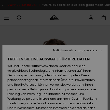
Direkt
zur
DOPPELTER RABATT
-25 % zusätzlich auf den gesamten O
Produktinformation
springen
Auf meine
MÄNNER
Kleidung
Kleidung
Shop
Surf Shop
Snow Shop
Outlet
Bestellung
Männer
Männer
Herren
zugreifen
JUNGEN
Fortfahren ohne zu akzeptieren
Accessoires
Accessoires
Brandneu
Versand
Surf Shop
Snow Shop
Outlet
TREFFEN SIE EINE AUSWAHL FÜR IHRE DATEN
FRAUEN
Kinder
Kinder
KINDER
Wir und unsere Partner verwenden Cookies oder eine
Retouren
Schuhe&
Schuhe&
Highlights
vergleichbare Technologie, um Informationen auf Ihrem
Flip-Flops
Flip-Flops
SURF
Gerät zu speichern und/oder darauf zuzugreifen. Diese
Highlights
Snow Shop
Outlet
personenbezogenen Informationen (wie Ihre Browserdaten
Bezahlung
Damen
Frauen
und Ihre IP-Adresse) können verwendet werden, um Ihnen
Snow
SNOW
personalisierte Beiträge und Inhalte zu präsentieren, um die
Surf
Surf
Geschenkkarte
Leistung von Werbung und Inhalten zu messen, um
Community
Werbung zu personalisieren, und um mehr über ihr Publikum
Highlights
DOPPELTER
zu erfahren, um die Produkte unserer Partner zu entwickeln
RABATT
Quiksilver
Snow
Snow
und zu verbessern. Sie können Ihre Wahl so einstellen, dass