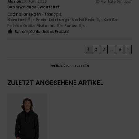
Marion
23. Juni 2026
Verifizierter Kauf
Superweiches Sweatshirt
Original anzeigen - Français
Komfort
: 5
Preis-Leistungs-Verhältnis
: 5
Größe
:
/5
/5
Perfekte Größe
Material
: 5
Farbe
: 5
/5
/5
Ich empfehle dieses Produkt
1
2
3
...
9
>
Verifiziert von
TrustVille
ZULETZT ANGESEHENE ARTIKEL