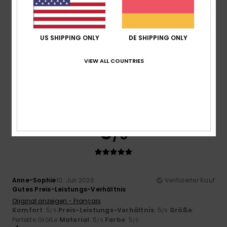
5
/5
US SHIPPING ONLY
DE SHIPPING ONLY
Adrian
12. Juli 2026
Verifizierter Kauf
VIEW ALL COUNTRIES
Durchweg gute Produkte
Original anzeigen - English
Komfort
: 5
Preis-Leistungs-Verhältnis
: 5
Größe
:
/5
/5
Perfekte Größe
Material
: 5
Farbe
: 5
/5
/5
Ich empfehle dieses Produkt
5
/5
Anne-Sophie
10. Juli 2026
Verifizierter Kauf
Gutes Preis-Leistungs-Verhältnis
Original anzeigen - Français
Komfort
: 5
Preis-Leistungs-Verhältnis
: 5
Größe
:
/5
/5
Perfekte Größe
Material
: 5
Farbe
: 5
/5
/5