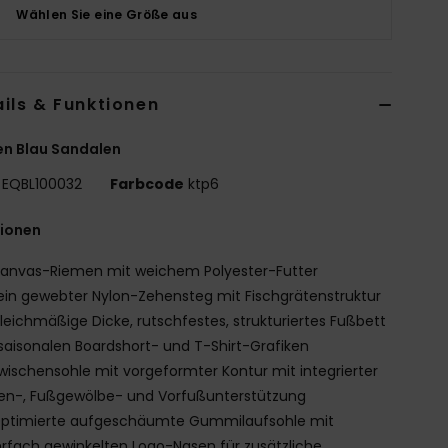
Wählen Sie eine Größe aus
ils & Funktionen
n Blau Sandalen
EQBL100032
Farbcode
ktp6
tionen
anvas-Riemen mit weichem Polyester-Futter
ein gewebter Nylon-Zehensteg mit Fischgrätenstruktur
leichmäßige Dicke, rutschfestes, strukturiertes Fußbett
saisonalen Boardshort- und T-Shirt-Grafiken
wischensohle mit vorgeformter Kontur mit integrierter
en-, Fußgewölbe- und Vorfußunterstützung
ptimierte aufgeschäumte Gummilaufsohle mit
fach gewinkelten Logo-Nasen für zusätzliche