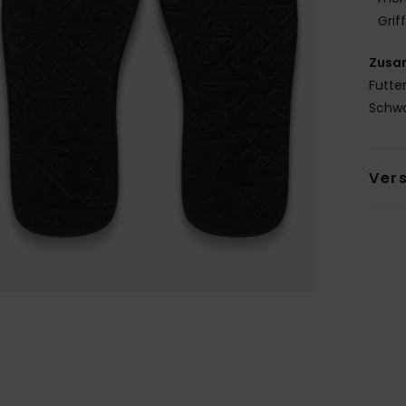
Grif
Zusa
Futter
Sch
Ver