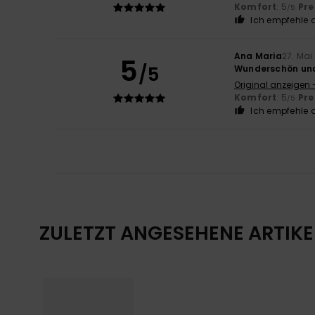
Komfort
: 5
Pre
/5
Ich empfehle d
Ana Maria
27. Mai
5
/5
Wunderschön un
Original anzeigen 
Komfort
: 5
Pre
/5
Ich empfehle d
ZULETZT ANGESEHENE ARTIKE