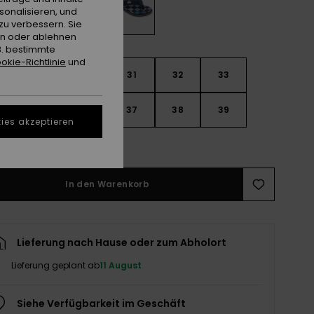
sonalisieren, und
zu verbessern. Sie
en oder ablehnen
B. bestimmte
okie-Richtlinie
und
29
30
31
32
33
4
35
36
37
38
39
ies akzeptieren
ößentabelle ansehen
In den Warenkorb
Lieferung nach Hause oder zum Abholort
Lieferung geplant ab
11 August
Siehe Verfügbarkeit im Geschäft