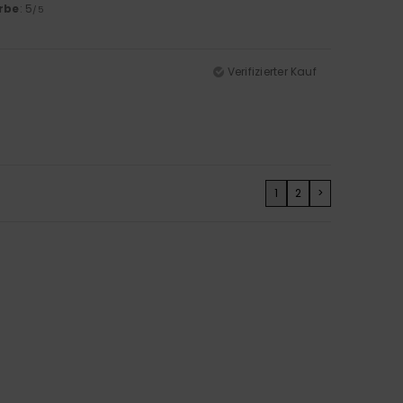
rbe
: 5
/5
Verifizierter Kauf
1
2
>