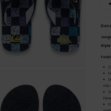
Deta
Junge
Style
Funk
C
F
G
mit 
Z
Fers
O
mehr