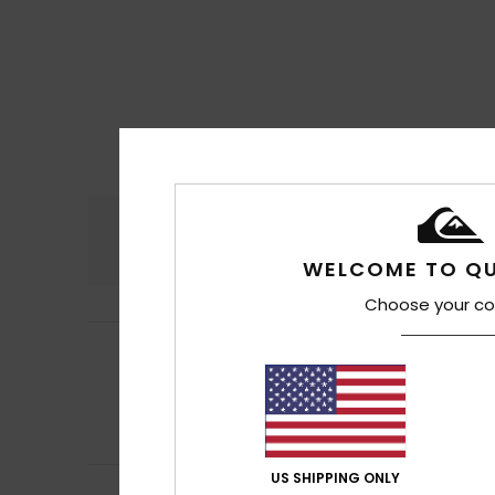
Komfort
Preis
4.9
WELCOME TO QU
Choose your co
Marianne
16. Juli 
5
/5
Schön, bequem
Original anzeigen 
Komfort
: 5
Pre
/5
Ich empfehle d
US SHIPPING ONLY
Mónica
13. Juli 20