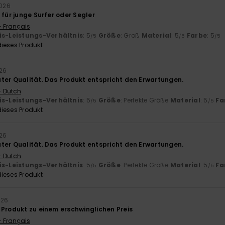
2026
 für junge Surfer oder Segler
- Français
is-Leistungs-Verhältnis
: 5
Größe
: Groß
Material
: 5
Farbe
: 5
/5
/5
/5
ieses Produkt
026
ter Qualität. Das Produkt entspricht den Erwartungen.
- Dutch
is-Leistungs-Verhältnis
: 5
Größe
: Perfekte Größe
Material
: 5
Fa
/5
/5
ieses Produkt
026
ter Qualität. Das Produkt entspricht den Erwartungen.
- Dutch
is-Leistungs-Verhältnis
: 5
Größe
: Perfekte Größe
Material
: 5
Fa
/5
/5
ieses Produkt
026
 Produkt zu einem erschwinglichen Preis
- Français