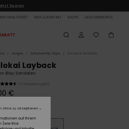
etzt Sparen
NACHHALTIGKEIT
HILFE & KONTAKT
SHOPS
GESCHENKKARTE
RABATT
ite
Jungen
Schuhe& Flip-Flops
Schuhe & Sandalen
lokai Layback
en Blau Sandalen
(17 Bewertungen)
00 €
n ohne zu akzeptieren
Next Gen
e
rmationen auf Ihrem
 (wie Ihre
iträge und Inhalte