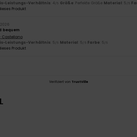
is-Leistungs-Verhältnis
: 4
Größe
: Perfekte Größe
Material
: 5
Fa
/5
/5
ieses Produkt
 2026
d bequem
- Castellano
is-Leistungs-Verhältnis
: 5
Material
: 5
Farbe
: 5
/5
/5
/5
ieses Produkt
Verifiziert von
TrustVille
L