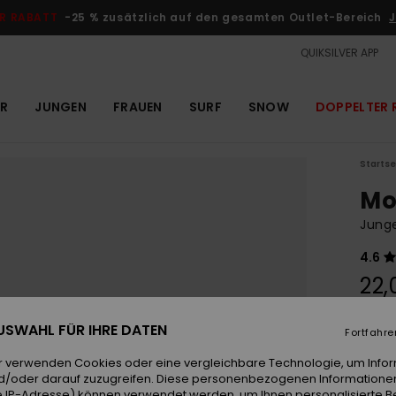
R RABATT
-25 % zusätzlich auf den gesamten Outlet-Bereich
J
QUIKSILVER APP
R
JUNGEN
FRAUEN
SURF
SNOW
DOPPELTER 
Startse
Mo
Jung
4.6
22,
 AUSWAHL FÜR IHRE DATEN
Fortfahre
Farb
r verwenden Cookies oder eine vergleichbare Technologie, um Info
d/oder darauf zuzugreifen. Diese personenbezogenen Informationen
 IP-Adresse) können verwendet werden, um Ihnen personalisierte Be