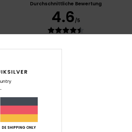
Durchschnittliche Bewertung
4.6
/5
basierend auf
17 verifizierten Bewertungen
seit Februar 2026
76% unserer Kunden empfehlen dieses Produkt
-Leistungs-Verhältnis
Größe
Mat
4.8
Zu klein
Zu groß
IKSILVER
untry
2026
- Français
is-Leistungs-Verhältnis
: 5
Größe
: Perfekte Größe
Material
: 5
Fa
/5
/5
ieses Produkt
DE SHIPPING ONLY
26