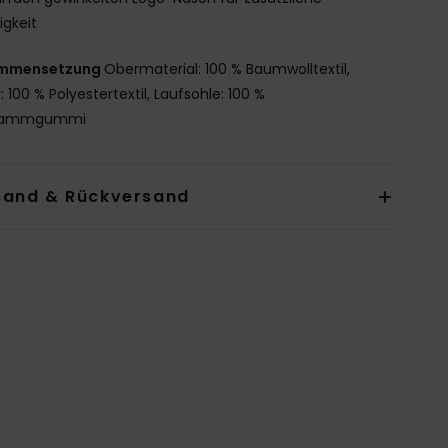
figkeit
mmensetzung
Obermaterial: 100 % Baumwolltextil,
: 100 % Polyestertextil, Laufsohle: 100 %
wammgummi
sand & Rückversand