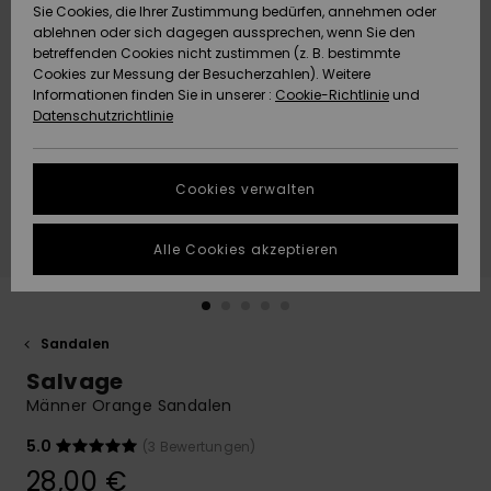
Freedom
Sie Cookies, die Ihrer Zustimmung bedürfen, annehmen oder
Community
ablehnen oder sich dagegen aussprechen, wenn Sie den
HILFE & KONTAKT
betreffenden Cookies nicht zustimmen (z. B. bestimmte
Datenschutz
Brandneu
Brandneu
Cookies zur Messung der Besucherzahlen). Weitere
Informationen finden Sie in unserer :
Cookie-Richtlinie
und
NACHHALTIGKEIT
Datenschutzrichtlinie
Größenführer
Highlights
Highlights
SHOPS
Starten Sie eine
Cookies verwalten
Unterhaltung,
QUIKSILVER APP
um die
schnellste
Alle Cookies akzeptieren
Antwort auf Ihre
WUNSCHLISTE
Frage zu
erhalten.
Sandalen
Unterhaltung
starten
Salvage
Finden Sie
Männer Orange Sandalen
Antworten auf
die häufigsten
5.0
(3 Bewertungen)
Fragen sowie
28,00 €
unser