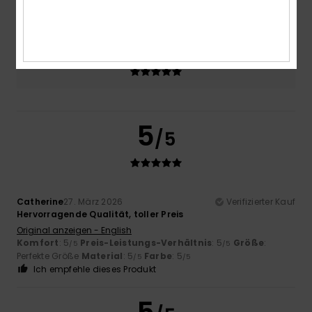
5.0
Zu klein
Zu groß
Farbe
5.0
5
/5
Catherine
27. März 2026
Verifizierter Kauf
Hervorragende Qualität, toller Preis
Original anzeigen - English
Komfort
: 5
Preis-Leistungs-Verhältnis
: 5
Größe
:
/5
/5
Perfekte Größe
Material
: 5
Farbe
: 5
/5
/5
Ich empfehle dieses Produkt