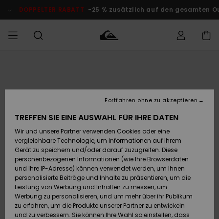
Direkt
zur
DOPPELTER RABATT
-25 % zusätzlich auf den gesamten Outlet
Produktinformation
springen
Auf meine
MÄNNER
Kleidung
Kleidung
Shop
Surf Shop
Snow Shop
Outlet
Bestellung
Männer
Männer
Herren
zugreifen
JUNGEN
Fortfahren ohne zu akzeptieren
Accessoires
Accessoires
Brandneu
Versand
Surf Shop
Snow Shop
Outlet
TREFFEN SIE EINE AUSWAHL FÜR IHRE DATEN
FRAUEN
Kinder
Kinder
KINDER
Wir und unsere Partner verwenden Cookies oder eine
Retouren
Schuhe&
Schuhe&
Highlights
vergleichbare Technologie, um Informationen auf Ihrem
Flip-Flops
Flip-Flops
SURF
Gerät zu speichern und/oder darauf zuzugreifen. Diese
Highlights
Snow Shop
Outlet
personenbezogenen Informationen (wie Ihre Browserdaten
Bezahlung
Damen
Frauen
und Ihre IP-Adresse) können verwendet werden, um Ihnen
Snow
SNOW
personalisierte Beiträge und Inhalte zu präsentieren, um die
Surf
Surf
Geschenkkarte
Leistung von Werbung und Inhalten zu messen, um
Community
Werbung zu personalisieren, und um mehr über ihr Publikum
Highlights
DOPPELTER
zu erfahren, um die Produkte unserer Partner zu entwickeln
RABATT
Quiksilver
Snow
Snow
und zu verbessern. Sie können Ihre Wahl so einstellen, dass