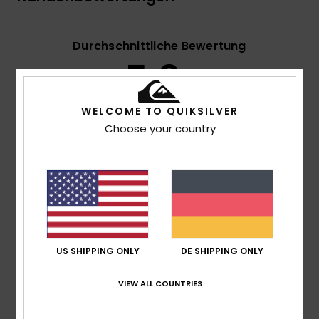
Durchschnittliche Bewertung
5.0
/5
WELCOME TO QUIKSILVER
Choose your country
basierend auf
3 verifizierten Bewertungen
seit
Oktober 2025
67% unserer Kunden empfehlen dieses Produkt
Komfort
5.0
US SHIPPING ONLY
DE SHIPPING ONLY
Preis-Leistungs-Verhältnis
4.3
VIEW ALL COUNTRIES
Größe
Material