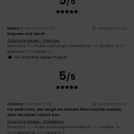
5
/5
Nama
22. November 2025
Verifizierter Kauf
bequem und leicht
Original anzeigen - Français
Komfort
: 5
Preis-Leistungs-Verhältnis
: 3
Größe
: Groß
/5
/5
Material
: 5
Farbe
: 5
/5
/5
Ich empfehle dieses Produkt
5
/5
Cristina
7. Oktober 2025
Verifizierter Kauf
Ich weiß nicht, wie lange sie meinem Mann halten werden,
aber sie sehen robust aus
Original anzeigen - Castellano
Komfort
: 5
Preis-Leistungs-Verhältnis
: 5
Größe
: Zu
/5
/5
groß
Material
: 5
Farbe
: 5
/5
/5