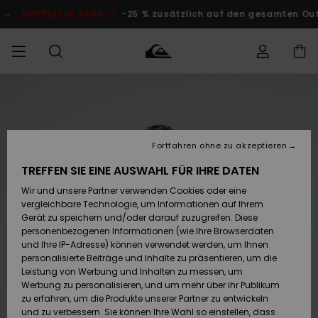
Direkt
zur
DOPPELTER RABATT
-25 % zusätzlich auf den gesamten Outlet-
Produktinformation
springen
Auf meine
MÄNNER
Kleidung
Kleidung
Shop
Surf Shop
Snow Shop
Outlet
Bestellung
Männer
Männer
Herren
zugreifen
JUNGEN
Fortfahren ohne zu akzeptieren
Accessoires
Accessoires
Brandneu
Versand
Surf Shop
Snow Shop
Outlet
TREFFEN SIE EINE AUSWAHL FÜR IHRE DATEN
FRAUEN
Kinder
Kinder
KINDER
Wir und unsere Partner verwenden Cookies oder eine
Retouren
Schuhe&
Schuhe&
Highlights
vergleichbare Technologie, um Informationen auf Ihrem
Flip-Flops
Flip-Flops
SURF
Gerät zu speichern und/oder darauf zuzugreifen. Diese
Highlights
Snow Shop
Outlet
personenbezogenen Informationen (wie Ihre Browserdaten
Bezahlung
Damen
Frauen
und Ihre IP-Adresse) können verwendet werden, um Ihnen
Snow
SNOW
personalisierte Beiträge und Inhalte zu präsentieren, um die
Surf
Surf
Geschenkkarte
Leistung von Werbung und Inhalten zu messen, um
Community
Werbung zu personalisieren, und um mehr über ihr Publikum
Highlights
DOPPELTER
zu erfahren, um die Produkte unserer Partner zu entwickeln
RABATT
Quiksilver
Snow
Snow
und zu verbessern. Sie können Ihre Wahl so einstellen, dass