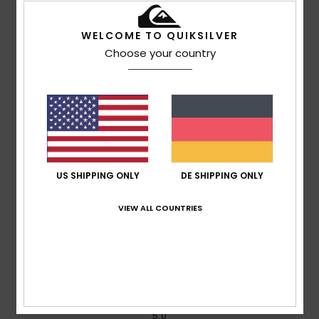
5.0
/5
WELCOME TO QUIKSILVER
Choose your country
basierend auf
2 verifizierten Bewertungen
seit April
2026
50% unserer Kunden empfehlen dieses Produkt
Komfort
5.0
US SHIPPING ONLY
DE SHIPPING ONLY
Preis-Leistungs-Verhältnis
4.5
VIEW ALL COUNTRIES
Größe
Material
5.0
Zu klein
Zu groß
Farbe
5.0