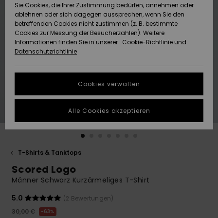
Freedom
Sie Cookies, die Ihrer Zustimmung bedürfen, annehmen oder
Community
ablehnen oder sich dagegen aussprechen, wenn Sie den
HILFE & KONTAKT
betreffenden Cookies nicht zustimmen (z. B. bestimmte
Datenschutz
Brandneu
Brandneu
Cookies zur Messung der Besucherzahlen). Weitere
Informationen finden Sie in unserer :
Cookie-Richtlinie
und
NACHHALTIGKEIT
Datenschutzrichtlinie
Größenführer
Highlights
Highlights
SHOPS
Starten Sie eine
Cookies verwalten
Unterhaltung,
QUIKSILVER APP
um die
schnellste
Alle Cookies akzeptieren
Antwort auf Ihre
WUNSCHLISTE
Frage zu
erhalten.
T-Shirts & Tanktops
Unterhaltung
starten
Scored Logo
Finden Sie
Männer Schwarz Kurzärmeliges T-Shirt
Antworten auf
die häufigsten
5.0
(2 Bewertungen)
Fragen sowie
30,00 €
63%
unser