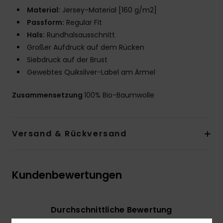
Material:
Jersey-Material [160 g/m2]
Passform:
Regular Fit
Hals:
Rundhalsausschnitt
Großer Aufdruck auf dem Rücken
Siebdruck auf der Brust
Gewebtes Quiksilver-Label am Ärmel
Zusammensetzung
100% Bio-Baumwolle
Versand & Rückversand
Kundenbewertungen
Durchschnittliche Bewertung