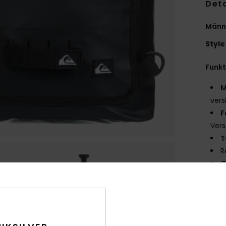
Deta
Männe
Style
Funk
M
vers
F
Vers
T
R
G
Gepä
V
B
M