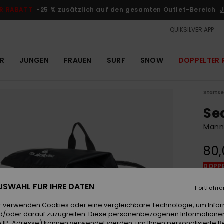
R RABATT
-25 % zusätzlich auf den gesamten Outlet-Bereich
J
QUIKSILVER APP
R
JUNGEN
FRAUEN
SURF
SNOW
DOPPELTER 
Startse
Se
Männe
80,
DOPPE
 AUSWAHL FÜR IHRE DATEN
Fortfahre
Farb
r verwenden Cookies oder eine vergleichbare Technologie, um Info
d/oder darauf zuzugreifen. Diese personenbezogenen Informationen
 IP-Adresse) können verwendet werden, um Ihnen personalisierte Be