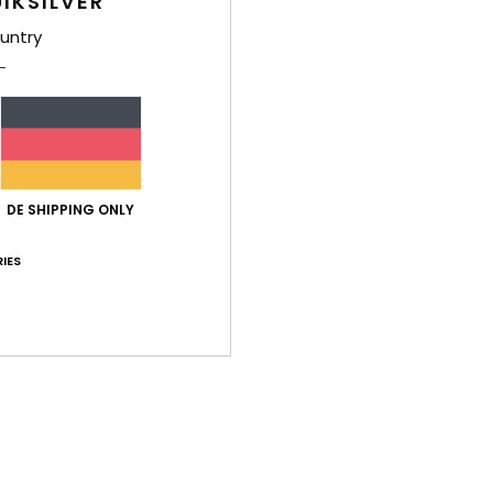
IKSILVER
V
untry
Zusa
Polye
Ver
DE SHIPPING ONLY
IES