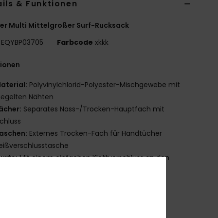
ils & Funktionen
r Multi Mittelgroßer Surf-Rucksack
EQYBP03705
Farbcode
xkkk
tionen
aterial:
Polyvinylchlorid-Polyester-Mischgewebe mit
iegelten Nähten
ächer:
Separates Nass-/Trocken-Hauptfach mit
chluss
aschen:
Externes Trocken-Fach für Handtücher
eißverschlusstasche
urte:
Mit einem einfachen Klettverschluss an den
ckträgern befestigt
erstellbare Träger
randing:
Reflektierendes, im Siebdruck-Logo
aße:
45 [H] x 33 [B] x 18 [T] cm