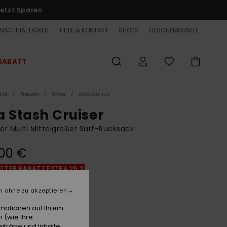
etzt Sparen
NACHHALTIGKEIT
HILFE & KONTAKT
SHOPS
GESCHENKKARTE
RABATT
ite
Frauen
Shop
Accessoires
a Stash Cruiser
r Multi Mittelgroßer Surf-Rucksack
00 €
LTER RABATT EXTRA 25 %
n ohne zu akzeptieren
Black/black
e
rmationen auf Ihrem
 (wie Ihre
iträge und Inhalte