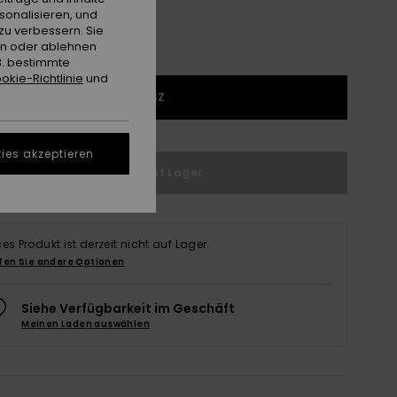
sonalisieren, und
zu verbessern. Sie
en oder ablehnen
B. bestimmte
okie-Richtlinie
und
1SZ
ies akzeptieren
Nicht auf Lager
ses Produkt ist derzeit nicht auf Lager.
fen Sie andere Optionen
Siehe Verfügbarkeit im Geschäft
Meinen Laden auswählen