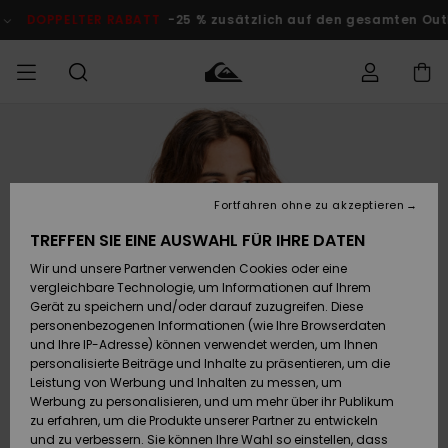
Direkt
zur
PPELTER RABATT
-25 % zusätzlich auf den gesamten Outlet-Ber
Produktinformation
springen
Auf meine
MÄNNER
Kleidung
Kleidung
Shop
Surf Shop
Snow Shop
Outlet
Bestellung
Männer
Männer
Herren
zugreifen
JUNGEN
Fortfahren ohne zu akzeptieren
Accessoires
Accessoires
Brandneu
Versand
Surf Shop
Snow Shop
Outlet
TREFFEN SIE EINE AUSWAHL FÜR IHRE DATEN
FRAUEN
Kinder
Kinder
KINDER
Wir und unsere Partner verwenden Cookies oder eine
Retouren
Schuhe&
Schuhe&
Highlights
vergleichbare Technologie, um Informationen auf Ihrem
Flip-Flops
Flip-Flops
SURF
Gerät zu speichern und/oder darauf zuzugreifen. Diese
Highlights
Snow Shop
Outlet
personenbezogenen Informationen (wie Ihre Browserdaten
Bezahlung
Damen
Frauen
und Ihre IP-Adresse) können verwendet werden, um Ihnen
Snow
SNOW
personalisierte Beiträge und Inhalte zu präsentieren, um die
Surf
Surf
Geschenkkarte
Leistung von Werbung und Inhalten zu messen, um
Community
Werbung zu personalisieren, und um mehr über ihr Publikum
Highlights
DOPPELTER
zu erfahren, um die Produkte unserer Partner zu entwickeln
RABATT
Quiksilver
Snow
Snow
und zu verbessern. Sie können Ihre Wahl so einstellen, dass