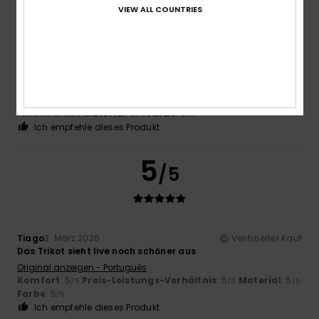
VIEW ALL COUNTRIES
Client anonyme vérifié
3. März 2026
Verifizierter Kauf
Ein angenehm zu tragendes Hemd mit einem guten Preis-
Leistungs-Verhältnis
Original anzeigen - Français
Komfort
: 5
Preis-Leistungs-Verhältnis
: 5
Größe
:
/5
/5
Perfekte Größe
Material
: 5
Farbe
: 5
/5
/5
Ich empfehle dieses Produkt
5
/5
Tiago
3. März 2026
Verifizierter Kauf
Das Trikot sieht live noch schöner aus
Original anzeigen - Português
Komfort
: 5
Preis-Leistungs-Verhältnis
: 5
Material
: 5
/5
/5
/5
Farbe
: 5
/5
Ich empfehle dieses Produkt