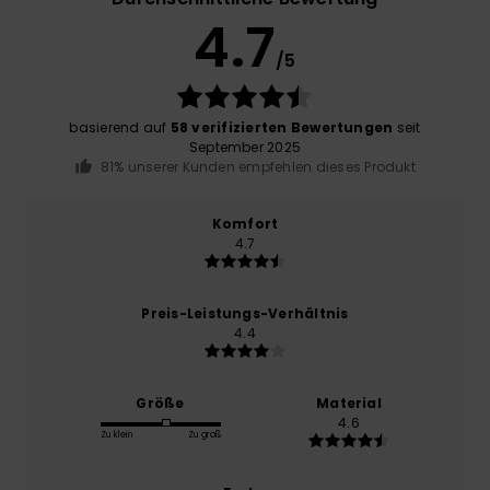
4.7
/5
basierend auf
58 verifizierten Bewertungen
seit
September 2025
81% unserer Kunden empfehlen dieses Produkt
Komfort
4.7
Preis-Leistungs-Verhältnis
4.4
Größe
Material
4.6
Zu klein
Zu groß