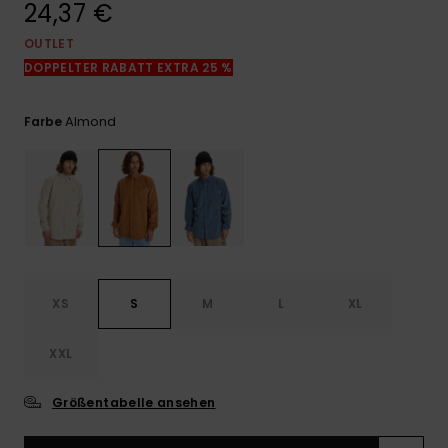
24,37 €
Kontaktformular.
OUTLET
FAQ
ansehen
DOPPELTER RABATT EXTRA 25 %
Almond
Farbe
XS
S
M
L
XL
XXL
Größentabelle ansehen