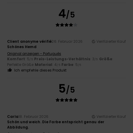
4
/5
Client anonyme vérifié
26. Februar 2026
Verifizierter Kauf
Schönes Hemd
Original anzeigen - Português
Komfort
: 5
Preis-Leistungs-Verhältnis
: 3
Größe
:
/5
/5
Perfekte Größe
Material
: 4
Farbe
: 5
/5
/5
Ich empfehle dieses Produkt
5
/5
Carla
18. Februar 2026
Verifizierter Kauf
Schön und weich. Die Farbe entspricht genau der
Abbildung.