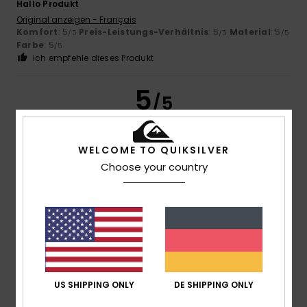
Hallo Produkt
Original anzeigen - Français
Komfort
: 5
Preis-Leistungs-Verhältnis
: 5
Material
: 5
/5
/5
/5
Farbe
: 5
/5
Ich empfehle dieses Produkt
5
/5
WELCOME TO QUIKSILVER
João
9. März 2026
Verifizierter Kauf
Choose your country
Hervorragende Qualität bei den Materialien und der Farbe
sowie ein guter Preis.
Original anzeigen - Português
Komfort
: 5
Preis-Leistungs-Verhältnis
: 4
Größe
:
/5
/5
Perfekte Größe
Material
: 5
Farbe
: 5
/5
/5
Ich empfehle dieses Produkt
5
/5
US SHIPPING ONLY
DE SHIPPING ONLY