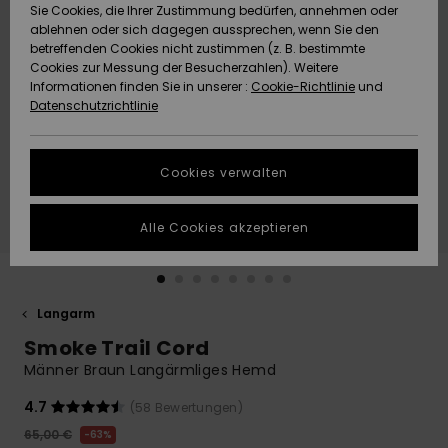
Freedom
Sie Cookies, die Ihrer Zustimmung bedürfen, annehmen oder
Community
ablehnen oder sich dagegen aussprechen, wenn Sie den
HILFE & KONTAKT
betreffenden Cookies nicht zustimmen (z. B. bestimmte
Datenschutz
Brandneu
Brandneu
Cookies zur Messung der Besucherzahlen). Weitere
Informationen finden Sie in unserer :
Cookie-Richtlinie
und
NACHHALTIGKEIT
Datenschutzrichtlinie
Größenführer
Highlights
Highlights
SHOPS
Starten Sie eine
Cookies verwalten
Unterhaltung,
QUIKSILVER APP
um die
schnellste
Alle Cookies akzeptieren
Antwort auf Ihre
WUNSCHLISTE
Frage zu
erhalten.
Langarm
Unterhaltung
starten
Smoke Trail Cord
Finden Sie
Männer Braun Langärmliges Hemd
Antworten auf
die häufigsten
4.7
(58 Bewertungen)
Fragen sowie
65,00 €
63%
unser