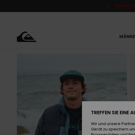
Direkt
zur
DOPPELTE
Produktinformation
springen
MÄNNE
TREFFEN SIE EINE
Wir und unsere Partne
Gerät zu speichern un
Browserdaten und Ihre