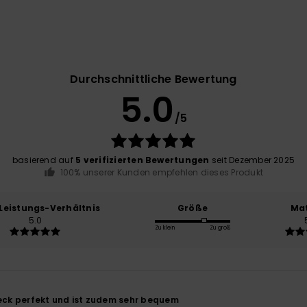
Durchschnittliche Bewertung
5.0
/5
basierend auf
5 verifizierten Bewertungen
seit Dezember 2025
100% unserer Kunden empfehlen dieses Produkt
-Leistungs-Verhältnis
Größe
Mat
5.0
Zu klein
Zu groß
weck perfekt und ist zudem sehr bequem