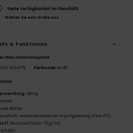
Siehe Verfügbarkeit im Geschäft
Wählen Sie eine Größe aus
ils & Funktionen
r Blau Isolationsjacke
EQYJK04179
Farbcode
bnd0
tionen
erwendung:
Alltag
orteile
ade Better
auerhaft wasserabweisende Imprägnierung ohne PFC
toff:
Recycled Nylon 70g/m2
EATURES