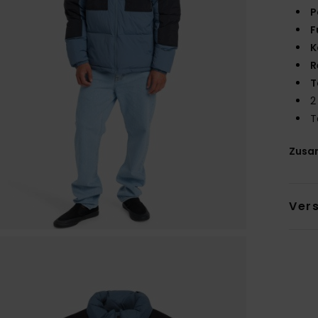
P
F
K
R
T
2
T
Zusa
Ver