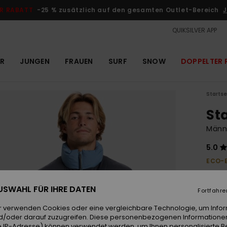
R RABATT
-25 % zusätzlich auf den gesamten Outlet-Bereich
J
QUIKSILVER APP
R
JUNGEN
FRAUEN
SURF
SNOW
DOPPELTER 
Startse
St
Männe
5.0
ECO-
200,0
75,
 AUSWAHL FÜR IHRE DATEN
Fortfahre
OUTL
r verwenden Cookies oder eine vergleichbare Technologie, um Info
DOPPE
d/oder darauf zuzugreifen. Diese personenbezogenen Informationen
 IP-Adresse) können verwendet werden, um Ihnen personalisierte Be