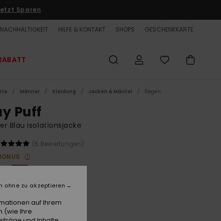
etzt Sparen
NACHHALTIGKEIT
HILFE & KONTAKT
SHOPS
GESCHENKKARTE
RABATT
ite
Männer
Kleidung
Jacken & Mäntel
Regen
ay Puff
r Blau Isolationsjacke
(5 Bewertungen)
BONUS
0 €
63%
00 €
n ohne zu akzeptieren
ET
rmationen auf Ihrem
LTER RABATT EXTRA 25 %
 (wie Ihre
iträge und Inhalte