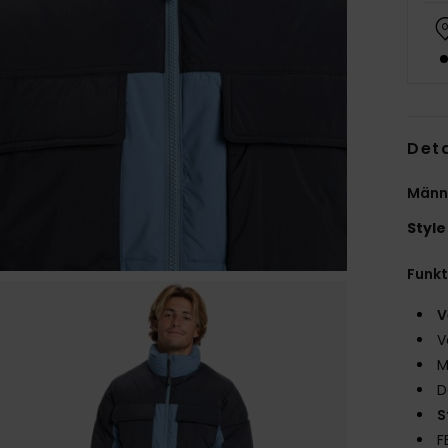
Deta
Männe
Style
Funk
V
V
M
D
S
F