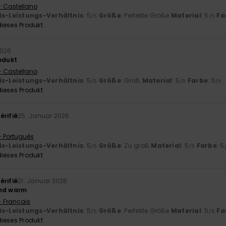
- Castellano
is-Leistungs-Verhältnis
: 5
Größe
: Perfekte Größe
Material
: 5
Fa
/5
/5
ieses Produkt
2026
rodukt
- Castellano
is-Leistungs-Verhältnis
: 5
Größe
: Groß
Material
: 5
Farbe
: 5
/5
/5
/5
ieses Produkt
érifié
25. Januar 2026
- Português
is-Leistungs-Verhältnis
: 5
Größe
: Zu groß
Material
: 5
Farbe
: 5
/5
/5
ieses Produkt
érifié
21. Januar 2026
und warm
- Français
is-Leistungs-Verhältnis
: 5
Größe
: Perfekte Größe
Material
: 5
Fa
/5
/5
ieses Produkt