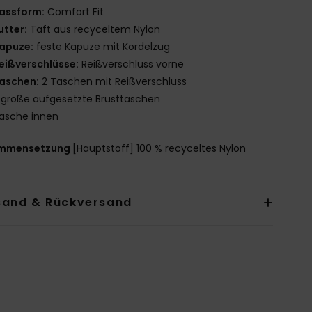
assform:
Comfort Fit
utter:
Taft aus recyceltem Nylon
apuze:
feste Kapuze mit Kordelzug
eißverschlüsse:
Reißverschluss vorne
aschen:
2 Taschen mit Reißverschluss
 große aufgesetzte Brusttaschen
asche innen
mmensetzung
[Hauptstoff] 100 % recyceltes Nylon
sand & Rückversand