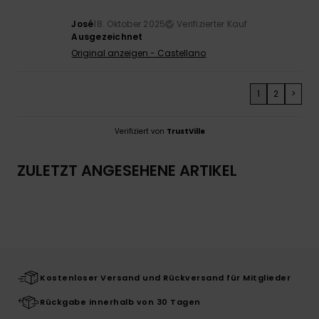
José
18. Oktober 2025
Verifizierter Kauf
Ausgezeichnet
Original anzeigen - Castellano
1
2
>
Verifiziert von
TrustVille
ZULETZT ANGESEHENE ARTIKEL
Kostenloser Versand und Rückversand für Mitglieder
Rückgabe innerhalb von 30 Tagen