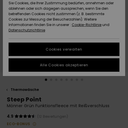
Freedom
Sie Cookies, die Ihrer Zustimmung bedürfen, annehmen oder
Community
ablehnen oder sich dagegen aussprechen, wenn Sie den
HILFE & KONTAKT
betreffenden Cookies nicht zustimmen (z. B. bestimmte
Datenschutz
Brandneu
Brandneu
Cookies zur Messung der Besucherzahlen). Weitere
Informationen finden Sie in unserer :
Cookie-Richtlinie
und
NACHHALTIGKEIT
Datenschutzrichtlinie
Größenführer
Highlights
Highlights
SHOPS
Starten Sie eine
Cookies verwalten
Unterhaltung,
QUIKSILVER APP
um die
schnellste
Alle Cookies akzeptieren
Antwort auf Ihre
WUNSCHLISTE
Frage zu
erhalten.
Thermowäsche
Unterhaltung
starten
Steep Point
Finden Sie
Männer Grün Funktionsfleece mit Reißverschluss
Antworten auf
die häufigsten
4.9
(12 Bewertungen)
Fragen sowie
ECO-BONUS
unser