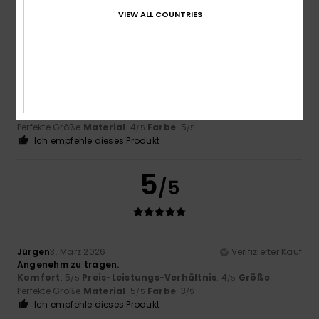
5
/5
VIEW ALL COUNTRIES
Client anonyme vérifié
11. März 2026
Verifizierter Kauf
Komfort und Ästhetik
Original anzeigen - Français
Komfort
: 5
Preis-Leistungs-Verhältnis
: 5
Größe
:
/5
/5
Perfekte Größe
Material
: 4
Farbe
: 5
/5
/5
Ich empfehle dieses Produkt
5
/5
Jürgen
3. März 2026
Verifizierter Kauf
Angenehm zu tragen.
Komfort
: 5
Preis-Leistungs-Verhältnis
: 4
Größe
:
/5
/5
Perfekte Größe
Material
: 5
Farbe
: 3
/5
/5
Ich empfehle dieses Produkt