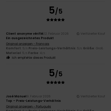
5
/5
Client anonyme vérifié
22. Februar 2026
Verifizierter Kauf
Ein ausgezeichnetes Produkt
Original anzeigen - Français
Komfort
: 5
Preis-Leistungs-Verhältnis
: 5
Größe
: Groß
/5
/5
Material
: 5
Farbe
: 4
/5
/5
Ich empfehle dieses Produkt
5
/5
José Manuel
9. Februar 2026
Verifizierter Kauf
Top – Preis-Leistungs-Verhältnis
Original anzeigen - Português
Komfort
: 5
Preis-Leistungs-Verhältnis
: 5
Größe
: