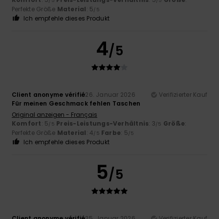
/5
/5
Perfekte Größe
Material
: 5
/5
Ich empfehle dieses Produkt
4
/5
Client anonyme vérifié
26. Januar 2026
Verifizierter Kauf
Für meinen Geschmack fehlen Taschen
Original anzeigen - Français
Komfort
: 5
Preis-Leistungs-Verhältnis
: 3
Größe
:
/5
/5
Perfekte Größe
Material
: 4
Farbe
: 5
/5
/5
Ich empfehle dieses Produkt
5
/5
Client anonyme vérifié
25. Januar 2026
Verifizierter Kauf