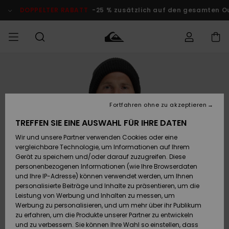
Direkt
zur
DOPPELTER RABATT
-25 % zusätzlich auf den gesamten O
Produktinformation
springen
Auf meine
MÄNNER
Kleidung
Kleidung
Shop
Surf Shop
Snow Shop
Outlet
Bestellung
Männer
Männer
Herren
zugreifen
JUNGEN
Fortfahren ohne zu akzeptieren
Accessoires
Accessoires
Brandneu
Versand
Surf Shop
Snow Shop
Outlet
TREFFEN SIE EINE AUSWAHL FÜR IHRE DATEN
FRAUEN
Kinder
Kinder
KINDER
Wir und unsere Partner verwenden Cookies oder eine
Retouren
Schuhe&
Schuhe&
Highlights
vergleichbare Technologie, um Informationen auf Ihrem
Flip-Flops
Flip-Flops
SURF
Gerät zu speichern und/oder darauf zuzugreifen. Diese
Highlights
Snow Shop
Outlet
personenbezogenen Informationen (wie Ihre Browserdaten
Bezahlung
Damen
Frauen
und Ihre IP-Adresse) können verwendet werden, um Ihnen
Snow
SNOW
personalisierte Beiträge und Inhalte zu präsentieren, um die
Surf
Surf
Geschenkkarte
Leistung von Werbung und Inhalten zu messen, um
Community
Werbung zu personalisieren, und um mehr über ihr Publikum
Highlights
DOPPELTER
zu erfahren, um die Produkte unserer Partner zu entwickeln
RABATT
Quiksilver
Snow
Snow
und zu verbessern. Sie können Ihre Wahl so einstellen, dass