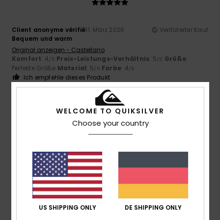
Client anonyme vérifié
11. März 2026
Verifizierter Kauf
Bequem und warm
Original anzeigen - Castellano
Komfort
: 4
Preis-Leistungs-Verhältnis
: 5
Größe
:
/5
/5
Perfekte Größe
Material
: 5
Farbe
: 4
/5
/5
Ich empfehle dieses Produkt
5
/5
WELCOME TO QUIKSILVER
Choose your country
Client anonyme vérifié
11. März 2026
Verifizierter Kauf
Preis-Leistungs-Verhältnis
Original anzeigen - Castellano
Komfort
: 5
Preis-Leistungs-Verhältnis
: 5
Größe
:
/5
/5
Perfekte Größe
Material
: 5
Farbe
: 5
/5
/5
US SHIPPING ONLY
DE SHIPPING ONLY