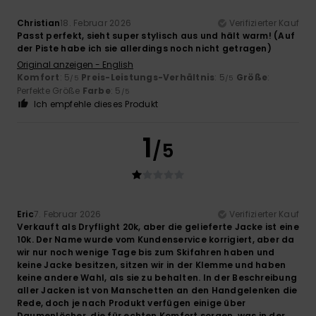
Christian
18. Februar 2026
Verifizierter Kauf
Passt perfekt, sieht super stylisch aus und hält warm! (Auf
der Piste habe ich sie allerdings noch nicht getragen)
Original anzeigen - English
Komfort
: 5
Preis-Leistungs-Verhältnis
: 5
Größe
:
/5
/5
Perfekte Größe
Farbe
: 5
/5
Ich empfehle dieses Produkt
1
/5
Eric
7. Februar 2026
Verifizierter Kauf
Verkauft als Dryflight 20k, aber die gelieferte Jacke ist eine
10k. Der Name wurde vom Kundenservice korrigiert, aber da
wir nur noch wenige Tage bis zum Skifahren haben und
keine Jacke besitzen, sitzen wir in der Klemme und haben
keine andere Wahl, als sie zu behalten. In der Beschreibung
aller Jacken ist von Manschetten an den Handgelenken die
Rede, doch je nach Produkt verfügen einige über
Daumenlöcher, die für echten Komfort sorgen, was in der