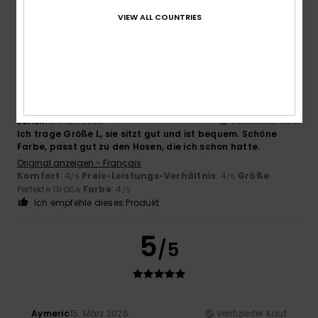
Ich empfehle dieses Produkt
VIEW ALL COUNTRIES
5
/5
Julien
15. März 2026
Verifizierter Kauf
Ich trage Größe L, sie sitzt gut und ist bequem. Schöne
Farbe, passt gut zu den Hosen, die ich schon hatte.
Original anzeigen - Français
Komfort
: 4
Preis-Leistungs-Verhältnis
: 4
Größe
:
/5
/5
Perfekte Größe
Farbe
: 4
/5
Ich empfehle dieses Produkt
5
/5
Aymeric
15. März 2026
Verifizierter Kauf