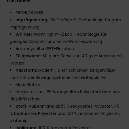
Funktionen
TECHNOLOGIE
Imprägnierung:
10K DryFlight®-Technologie für gute
Imprägnierung
Wärme:
WarmFlight® x2 Eco-Technologie für
geringes Volumen und hohe Wärmeisolierung
Aus recycelten PET-Flaschen
Füllgewicht:
60 g am Torso und 40 g an Ärmeln und
Kapuze
Passform:
Modern Fit, ein schlanker, zeitgemäßer
Look mit der Bewegungsfreiheit eines Regular Fit
Made Better
Hergestellt aus 65 % recycelten Polyesterfasern aus
Plastikflaschen
Stoff:
Außenmaterial: 55 % recyceltes Polyester, 45
% bedrucktes Polyester und 100 % recyceltes Polyester,
einfarbig
Isolierung:
100 % recycelter Polyester