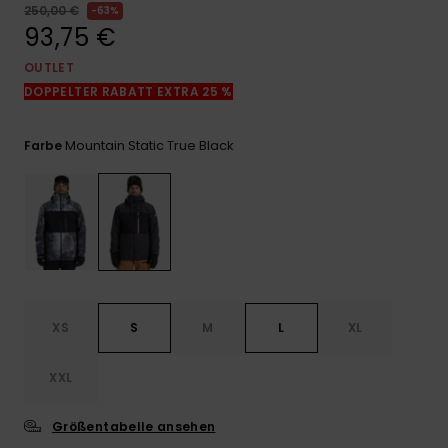
Kontaktformular.
250,00 €
63%
93,75 €
FAQ
ansehen
OUTLET
DOPPELTER RABATT EXTRA 25 %
Mountain Static True Black
Farbe
XS
S
M
L
XL
XXL
Größentabelle ansehen