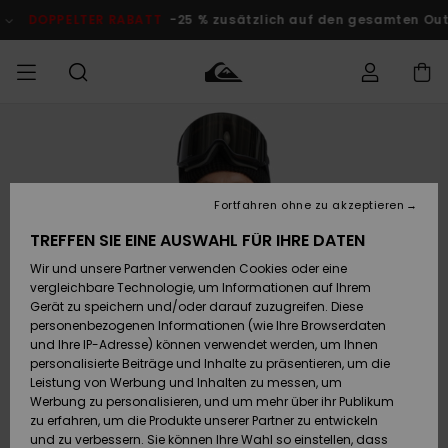
Direkt
zur
PELTER RABATT
-25 % zusätzlich auf den gesamten Outlet-Ber
Produktinformation
springen
Auf meine
MÄNNER
Kleidung
Kleidung
Shop
Surf Shop
Snow Shop
Outlet
Bestellung
Männer
Männer
Herren
zugreifen
JUNGEN
Fortfahren ohne zu akzeptieren
Accessoires
Accessoires
Brandneu
Versand
Surf Shop
Snow Shop
Outlet
TREFFEN SIE EINE AUSWAHL FÜR IHRE DATEN
FRAUEN
Kinder
Kinder
KINDER
Wir und unsere Partner verwenden Cookies oder eine
Retouren
Schuhe&
Schuhe&
Highlights
vergleichbare Technologie, um Informationen auf Ihrem
Flip-Flops
Flip-Flops
SURF
Gerät zu speichern und/oder darauf zuzugreifen. Diese
Highlights
Snow Shop
Outlet
personenbezogenen Informationen (wie Ihre Browserdaten
Bezahlung
Damen
Frauen
und Ihre IP-Adresse) können verwendet werden, um Ihnen
Snow
SNOW
personalisierte Beiträge und Inhalte zu präsentieren, um die
Surf
Surf
Geschenkkarte
Leistung von Werbung und Inhalten zu messen, um
Community
Werbung zu personalisieren, und um mehr über ihr Publikum
Highlights
DOPPELTER
zu erfahren, um die Produkte unserer Partner zu entwickeln
RABATT
Quiksilver
Snow
Snow
und zu verbessern. Sie können Ihre Wahl so einstellen, dass