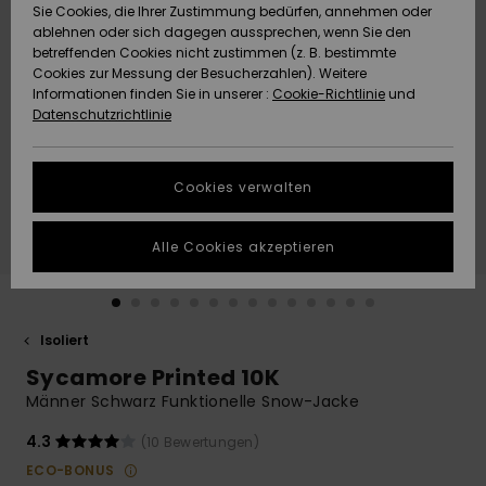
Freedom
Sie Cookies, die Ihrer Zustimmung bedürfen, annehmen oder
Community
ablehnen oder sich dagegen aussprechen, wenn Sie den
HILFE & KONTAKT
betreffenden Cookies nicht zustimmen (z. B. bestimmte
Datenschutz
Brandneu
Brandneu
Cookies zur Messung der Besucherzahlen). Weitere
Informationen finden Sie in unserer :
Cookie-Richtlinie
und
NACHHALTIGKEIT
Datenschutzrichtlinie
Größenführer
Highlights
Highlights
SHOPS
Starten Sie eine
Cookies verwalten
Unterhaltung,
QUIKSILVER APP
um die
schnellste
Alle Cookies akzeptieren
Antwort auf Ihre
WUNSCHLISTE
Frage zu
erhalten.
Isoliert
Unterhaltung
starten
Sycamore Printed 10K
Finden Sie
Männer Schwarz Funktionelle Snow-Jacke
Antworten auf
die häufigsten
4.3
(10 Bewertungen)
Fragen sowie
ECO-BONUS
unser