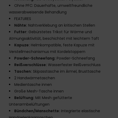
Ohne PFC: Dauerhafte, umweltfreundliche
wasserabweisende Behandlung
FEATURES
Nähte:
Nahtverklebung an kritischen Stellen
Futter:
Gebürstetes Trikot für Wärme und
Atmungsaktivität, beschichtet mit leichtem Taft
Kapuze:
Helmkompatible, feste Kapuze mit
Verstellmechanismus mit Kordelstoppern
Powder-Schneefang:
Powder-Schneefang
Reißverschlüsse:
Wasserfester Reißverschluss
Taschen:
Skipasstasche im Ärmel, Brusttasche
2 Handwärmetaschen
Medientasche innen
Große Mesh-Tasche innen
Belüftung:
Mit Mesh gefütterte
Unterarmbelüftungen
Bündchen/Manschette:
Integrierte elastische
Handgelenkgamaschen