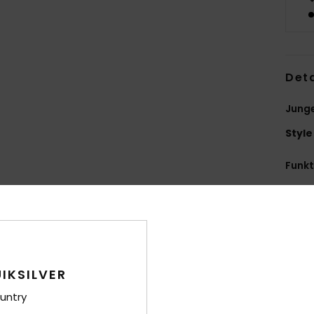
Deta
Junge
Style
Funk
S
W
P
1
V
IKSILVER
V
untry
S