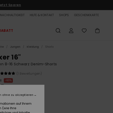
etzt Sparen
NACHHALTIGKEIT
HILFE & KONTAKT
SHOPS
GESCHENKKARTE
RABATT
ite
Jungen
Kleidung
Shorts
xer 16"
en 8-16 Schwarz Denim-Shorts
(1 Bewertungen)
 €
63%
25 €
ET
n ohne zu akzeptieren
LTER RABATT EXTRA 25 %
rmationen auf Ihrem
 (wie Ihre
iträge und Inhalte