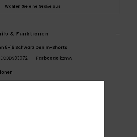
Wählen Sie eine Größe aus
ils & Funktionen
n 8-16 Schwarz Denim-Shorts
EQBDS03072
Farbcode
kzmw
tionen
toff:
Jeansstoff aus Baumwolle
aschung:
Enzymwaschung
assform:
klassischer, komfortabler Regular Fit
6" Außennaht
erstellbarer
erschluss:
Kordelzug
eitentaschen und aufgesetzte Gesäßtasche