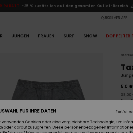
R RABATT
-25 % zusätzlich auf den gesamten Outlet-Bereich
J
QUIKSILVER APP
R
JUNGEN
FRAUEN
SURF
SNOW
DOPPELTER 
Startse
Ta
Jung
5.0
38,00
14,
 AUSWAHL FÜR IHRE DATEN
OUTL
Fortfahre
DOPPE
r verwenden Cookies oder eine vergleichbare Technologie, um Info
d/oder darauf zuzugreifen. Diese personenbezogenen Informationen
 IP-Adresse) können verwendet werden, um Ihnen personalisierte Be