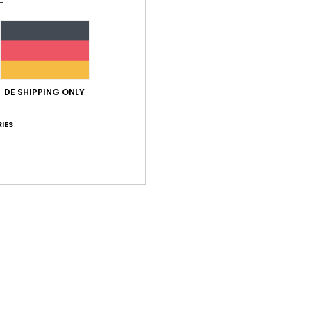
Zusa
Ver
DE SHIPPING ONLY
IES
Durchschnittliche Bewertung
5.0
/5
basierend auf
1 verifizierten Bewertungen
seit Juli 2026
100% unserer Kunden empfehlen dieses Produkt