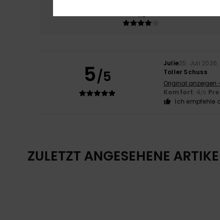
Komfort
Preis
4.0
Julie
25. Juli 2026
5
/5
Toller Schuss
Original anzeigen 
Komfort
: 4
Pre
/5
Ich empfehle d
ZULETZT ANGESEHENE ARTIKE