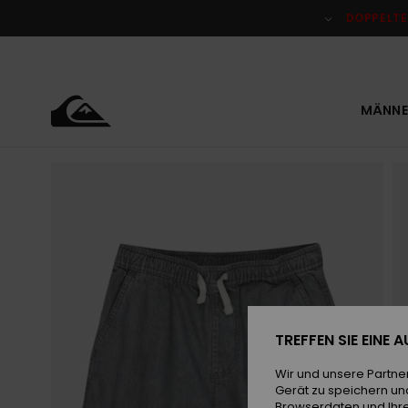
Direkt
zur
DOPPELTE
Produktinformation
springen
MÄNNE
TREFFEN SIE EINE
Wir und unsere Partne
Gerät zu speichern un
Browserdaten und Ihre