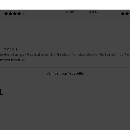
-Leistungs-Verhältnis
Größe
Mat
4.0
Zu klein
Zu groß
- Français
is-Leistungs-Verhältnis
: 4
Größe
: Perfekte Größe
Material
: 4
Fa
/5
/5
ieses Produkt
Verifiziert von
TrustVille
L