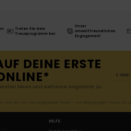
Unser
on
Treten Sie dem
umweltfreundliches
Treueprogramm bei
Engagement
AUF DEINE ERSTE
ONLINE*
uesten News und exklusive Angebote zu
 für alle, die sich neu angemeldet haben - Alle Bedingungen findest du 
HILFE