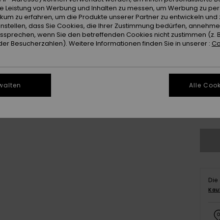
Farb
ie Leistung von Werbung und Inhalten zu messen, um Werbung zu per
ikum zu erfahren, um die Produkte unserer Partner zu entwickeln und 
instellen, dass Sie Cookies, die Ihrer Zustimmung bedürfen, annehm
sprechen, wenn Sie den betreffenden Cookies nicht zustimmen (z. 
er Besucherzahlen). Weitere Informationen finden Sie in unserer :
Co
walten
Alle Cook
8
Gr
Die
Kau