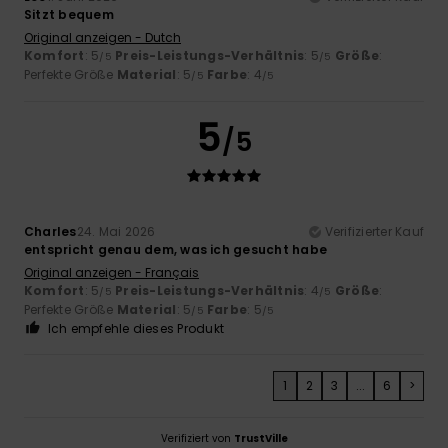
Sitzt bequem
Original anzeigen - Dutch
Komfort
: 5
Preis-Leistungs-Verhältnis
: 5
Größe
:
/5
/5
Perfekte Größe
Material
: 5
Farbe
: 4
/5
/5
5
/5
Charles
24. Mai 2026
Verifizierter Kauf
entspricht genau dem, was ich gesucht habe
Original anzeigen - Français
Komfort
: 5
Preis-Leistungs-Verhältnis
: 4
Größe
:
/5
/5
Perfekte Größe
Material
: 5
Farbe
: 5
/5
/5
Ich empfehle dieses Produkt
1
2
3
...
6
>
Verifiziert von
TrustVille