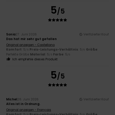
5
/5
Sonia
27. Juni 2026
Verifizierter Kauf
Das hat mir sehr gut gefallen
Original anzeigen - Castellano
Komfort
: 5
Preis-Leistungs-Verhältnis
: 5
Größe
:
/5
/5
Perfekte Größe
Material
: 5
Farbe
: 5
/5
/5
Ich empfehle dieses Produkt
5
/5
Michel
26. Juni 2026
Verifizierter Kauf
Alles ist in Ordnung.
Original anzeigen - Français
Komfort
: 5
Preis-Leistungs-Verhältnis
: 5
Größe
:
/5
/5