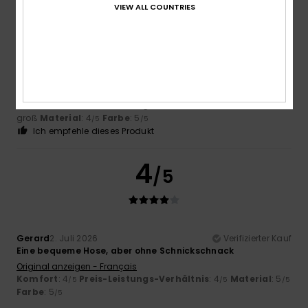
/5
VIEW ALL COUNTRIES
Barroso
3. Juli 2026
Verifizierter Kauf
Passt wie angegossen
Original anzeigen - Português
Komfort
: 5
Preis-Leistungs-Verhältnis
: 3
Größe
: Zu
/5
/5
groß
Material
: 4
Farbe
: 5
/5
/5
Ich empfehle dieses Produkt
4
/5
Gerard
2. Juli 2026
Verifizierter Kauf
Eine bequeme Hose, aber ohne Schnickschnack
Original anzeigen - Français
Komfort
: 4
Preis-Leistungs-Verhältnis
: 4
Material
: 5
/5
/5
/5
Farbe
: 5
/5