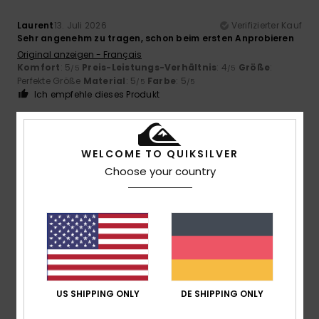
Laurent
13. Juli 2026
Verifizierter Kauf
Sehr angenehm zu tragen, schon beim ersten Anprobieren
Original anzeigen - Français
Komfort
: 5
Preis-Leistungs-Verhältnis
: 4
Größe
:
/5
/5
Perfekte Größe
Material
: 5
Farbe
: 5
/5
/5
Ich empfehle dieses Produkt
5
/5
WELCOME TO QUIKSILVER
Choose your country
Eddy
5. Juli 2026
Verifizierter Kauf
Preis-Leistungs-Verhältnis
Original anzeigen - Français
Komfort
: 5
Preis-Leistungs-Verhältnis
: 5
Größe
:
/5
/5
Perfekte Größe
Material
: 5
Farbe
: 5
/5
/5
Ich empfehle dieses Produkt
US SHIPPING ONLY
DE SHIPPING ONLY
5