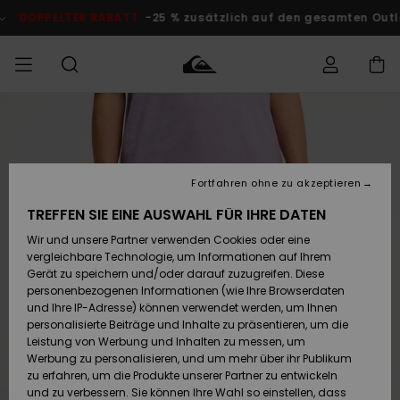
Direkt
zur
PPELTER RABATT
-25 % zusätzlich auf den gesamten Outlet-Be
Produktinformation
springen
Auf meine
MÄNNER
Kleidung
Kleidung
Shop
Surf Shop
Snow Shop
Outlet
Bestellung
Männer
Männer
Herren
zugreifen
JUNGEN
Fortfahren ohne zu akzeptieren
Accessoires
Accessoires
Brandneu
Versand
Surf Shop
Snow Shop
Outlet
TREFFEN SIE EINE AUSWAHL FÜR IHRE DATEN
FRAUEN
Kinder
Kinder
KINDER
Wir und unsere Partner verwenden Cookies oder eine
Retouren
Schuhe&
Schuhe&
Highlights
vergleichbare Technologie, um Informationen auf Ihrem
Flip-Flops
Flip-Flops
SURF
Gerät zu speichern und/oder darauf zuzugreifen. Diese
Highlights
Snow Shop
Outlet
personenbezogenen Informationen (wie Ihre Browserdaten
Bezahlung
Damen
Frauen
und Ihre IP-Adresse) können verwendet werden, um Ihnen
Snow
SNOW
personalisierte Beiträge und Inhalte zu präsentieren, um die
Surf
Surf
Geschenkkarte
Leistung von Werbung und Inhalten zu messen, um
Community
Werbung zu personalisieren, und um mehr über ihr Publikum
Highlights
DOPPELTER
zu erfahren, um die Produkte unserer Partner zu entwickeln
RABATT
Quiksilver
Snow
Snow
und zu verbessern. Sie können Ihre Wahl so einstellen, dass