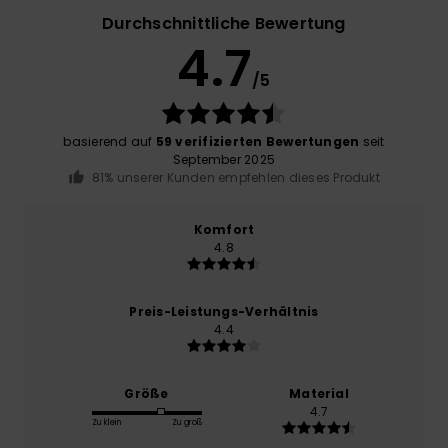
Durchschnittliche Bewertung
4.7
/5
basierend auf
59 verifizierten Bewertungen
seit
September 2025
81% unserer Kunden empfehlen dieses Produkt
Komfort
4.8
Preis-Leistungs-Verhältnis
4.4
Größe
Material
4.7
Zu klein
Zu groß