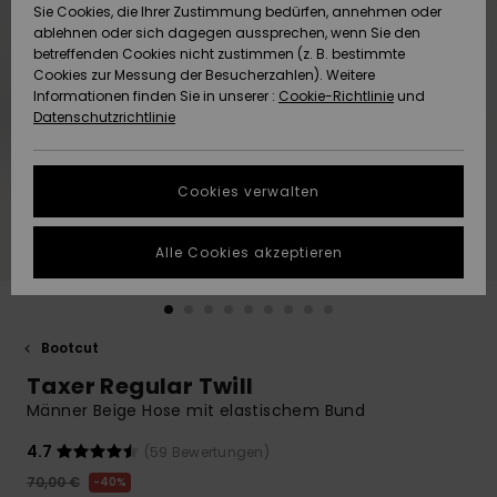
Freedom
Sie Cookies, die Ihrer Zustimmung bedürfen, annehmen oder
Community
ablehnen oder sich dagegen aussprechen, wenn Sie den
HILFE & KONTAKT
betreffenden Cookies nicht zustimmen (z. B. bestimmte
Datenschutz
Brandneu
Brandneu
Cookies zur Messung der Besucherzahlen). Weitere
Informationen finden Sie in unserer :
Cookie-Richtlinie
und
NACHHALTIGKEIT
Datenschutzrichtlinie
Größenführer
Highlights
Highlights
SHOPS
Starten Sie eine
Cookies verwalten
Unterhaltung,
QUIKSILVER APP
um die
schnellste
Alle Cookies akzeptieren
Antwort auf Ihre
WUNSCHLISTE
Frage zu
erhalten.
Bootcut
Unterhaltung
starten
Taxer Regular Twill
Finden Sie
Männer Beige Hose mit elastischem Bund
Antworten auf
die häufigsten
4.7
(59 Bewertungen)
Fragen sowie
70,00 €
40%
unser