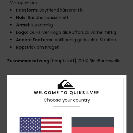
Vintage-Look
Passform:
Boyfriend kürzerer Fit
Hals:
Rundhalsausschnitt
Ärmel:
kurzärmlig
Logo:
Quiksilver-Logo als Puffdruck vorne mittig
Andere Features:
Vollflächig gedruckte Streifen
Rippstrick am Kragen
Zusammensetzung
[Hauptstoff] 100 % Bio-Baumwolle
Versand & Rückversand
WELCOME TO QUIKSILVER
Choose your country
Kundenbewertungen
Durchschnittliche Bewertung