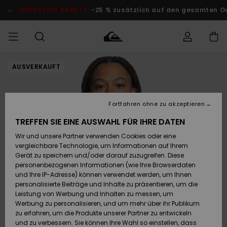
Direkt
zur
DOPPELTER RABATT
-25 % zusätzlich auf den gesamten O
Produktinformation
springen
AUSVERKAUFT
Auf meine
MÄNNER
Kleidung
Kleidung
Shop
Surf Shop
Snow Shop
Outlet
Bestellung
Männer
Männer
Herren
zugreifen
JUNGEN
Fortfahren ohne zu akzeptieren
Accessoires
Accessoires
Brandneu
Versand
Surf Shop
Snow Shop
Outlet
TREFFEN SIE EINE AUSWAHL FÜR IHRE DATEN
FRAUEN
Kinder
Kinder
KINDER
Wir und unsere Partner verwenden Cookies oder eine
Retouren
Schuhe&
Schuhe&
Highlights
vergleichbare Technologie, um Informationen auf Ihrem
Flip-Flops
Flip-Flops
SURF
Gerät zu speichern und/oder darauf zuzugreifen. Diese
Highlights
Snow Shop
Outlet
personenbezogenen Informationen (wie Ihre Browserdaten
Bezahlung
Damen
Frauen
und Ihre IP-Adresse) können verwendet werden, um Ihnen
Snow
SNOW
personalisierte Beiträge und Inhalte zu präsentieren, um die
Surf
Surf
Geschenkkarte
Leistung von Werbung und Inhalten zu messen, um
Community
Werbung zu personalisieren, und um mehr über ihr Publikum
Highlights
DOPPELTER
zu erfahren, um die Produkte unserer Partner zu entwickeln
RABATT
Quiksilver
Snow
Snow
und zu verbessern. Sie können Ihre Wahl so einstellen, dass