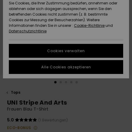
Freedom
Sie Cookies, die Ihrer Zustimmung bedürfen, annehmen oder
Community
ablehnen oder sich dagegen aussprechen, wenn Sie den
HILFE & KONTAKT
betreffenden Cookies nicht zustimmen (z. B. bestimmte
Datenschutz
Brandneu
Brandneu
Cookies zur Messung der Besucherzahlen). Weitere
Informationen finden Sie in unserer :
Cookie-Richtlinie
und
NACHHALTIGKEIT
Datenschutzrichtlinie
Größenführer
Highlights
Highlights
SHOPS
Starten Sie eine
Cookies verwalten
Unterhaltung,
QUIKSILVER APP
um die
schnellste
Alle Cookies akzeptieren
Antwort auf Ihre
WUNSCHLISTE
Frage zu
erhalten.
Tops
Unterhaltung
starten
UNI Stripe And Arts
Finden Sie
Frauen Blau T-Shirt
Antworten auf
die häufigsten
5.0
(1 Bewertungen)
Fragen sowie
ECO-BONUS
unser