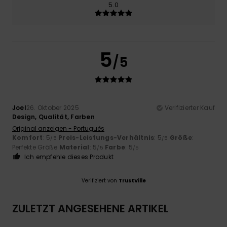
5.0
5
/5
Joel
26. Oktober 2025
Verifizierter Kauf
Design, Qualität, Farben
Original anzeigen - Português
Komfort
: 5
Preis-Leistungs-Verhältnis
: 5
Größe
:
/5
/5
Perfekte Größe
Material
: 5
Farbe
: 5
/5
/5
Ich empfehle dieses Produkt
Verifiziert von
TrustVille
ZULETZT ANGESEHENE ARTIKEL