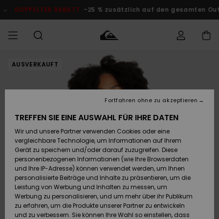
Direkt
zur
DOPPELTER RABATT
-25 % zusätzlich auf den gesamten O
Produktinformation
springen
AUSVERKAUFT
Auf meine
MÄNNER
Kleidung
Kleidung
Shop
Surf Shop
Snow Shop
Outlet
Bestellung
Männer
Männer
Herren
zugreifen
JUNGEN
Fortfahren ohne zu akzeptieren
Accessoires
Accessoires
Brandneu
Versand
Surf Shop
Snow Shop
Outlet
TREFFEN SIE EINE AUSWAHL FÜR IHRE DATEN
FRAUEN
Kinder
Kinder
KINDER
Wir und unsere Partner verwenden Cookies oder eine
Retouren
Schuhe&
Schuhe&
Highlights
vergleichbare Technologie, um Informationen auf Ihrem
Flip-Flops
Flip-Flops
SURF
Gerät zu speichern und/oder darauf zuzugreifen. Diese
Highlights
Snow Shop
Outlet
personenbezogenen Informationen (wie Ihre Browserdaten
Bezahlung
Damen
Frauen
und Ihre IP-Adresse) können verwendet werden, um Ihnen
Snow
SNOW
personalisierte Beiträge und Inhalte zu präsentieren, um die
Surf
Surf
Geschenkkarte
Leistung von Werbung und Inhalten zu messen, um
Community
Werbung zu personalisieren, und um mehr über ihr Publikum
Highlights
DOPPELTER
zu erfahren, um die Produkte unserer Partner zu entwickeln
RABATT
Quiksilver
Snow
Snow
und zu verbessern. Sie können Ihre Wahl so einstellen, dass