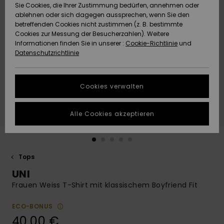
Freedom
Sie Cookies, die Ihrer Zustimmung bedürfen, annehmen oder
Community
ablehnen oder sich dagegen aussprechen, wenn Sie den
HILFE & KONTAKT
betreffenden Cookies nicht zustimmen (z. B. bestimmte
Datenschutz
Brandneu
Brandneu
Cookies zur Messung der Besucherzahlen). Weitere
Informationen finden Sie in unserer :
Cookie-Richtlinie
und
NACHHALTIGKEIT
Datenschutzrichtlinie
Größenführer
Highlights
Highlights
SHOPS
Starten Sie eine
Cookies verwalten
Unterhaltung,
QUIKSILVER APP
um die
schnellste
Alle Cookies akzeptieren
Antwort auf Ihre
WUNSCHLISTE
Frage zu
erhalten.
Tops
Unterhaltung
starten
UNI
Finden Sie
Frauen Weiss T-Shirt mit klassischem Boyfriend Fit
Antworten auf
die häufigsten
ECO-BONUS
Fragen sowie
40,00 €
unser