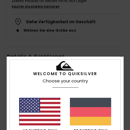
Dieses Produkt ist derzeit nicht auf Lager.
Kaufen Sie andere Optionen
Siehe Verfügbarkeit im Geschäft
Wählen Sie eine Größe aus
Details & Funktionen
Frauen Weiss T-Shirt mit klassischem Boyfriend Fit
WELCOME TO QUIKSILVER
Style
EQYZT07602
Farbcode
wdw0
Choose your country
Funktionen
Kollektion:
UNI-Kollektion
Material:
Rippstrick-Stoff aus Bio-Baumwolle
Waschung:
Waschung für einen Vintage-Look
Passform:
Classic Boyfriend Fit