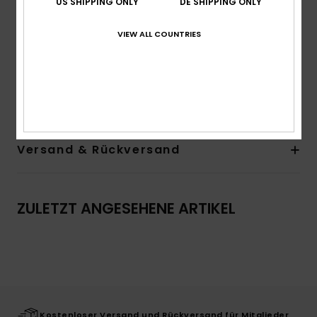
US SHIPPING ONLY
DE SHIPPING ONLY
Hals:
Rundhalsausschnitt
Logo:
Quiksilver-Druckgrafik auf der Brust
VIEW ALL COUNTRIES
Recyceltes, gewebtes Quiksilver-Label
Andere Features:
Rippstrickkragen
Zusammensetzung
100 % Bio-Baumwolle
Versand & Rückversand
ZULETZT ANGESEHENE ARTIKEL
Kostenloser Versand und Rückversand für Mitglieder