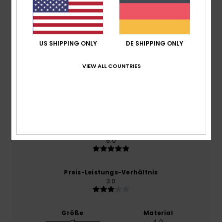
Durchschnittliche Bewertung
4.0
US SHIPPING ONLY
DE SHIPPING ONLY
/5
VIEW ALL COUNTRIES
basierend auf
1 verifizierten Bewertungen
seit März
2026
0% unserer Kunden empfehlen dieses Produkt
Komfort
5.0
Preis-Leistungs-Verhältnis
3.0
Größe
Material
4.0