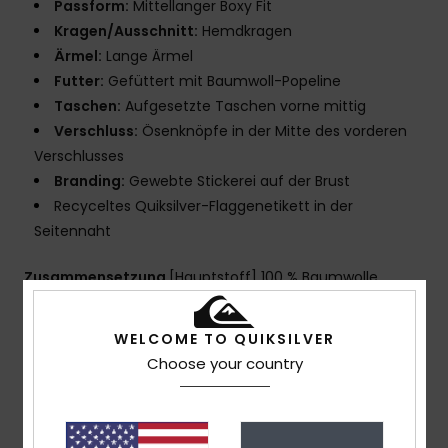
Passform:
Mittellanger Boxy Fit
Kragen/Ausschnitt:
Hemdkragen
Ärmel:
Lange Ärmel
Futter:
Gefüttert mit Baumwoll-Popeline
Taschen:
Aufgesetzte Taschen vorne mittig
Verschluss:
Ösenknöpfe in der Mitte des vorderen
Verschlusses
Branding:
Gewebte Stickerei auf der Brust
Recyceltes Quiksilver-Flaggenetikett in der
Seitennaht
Zusammensetzung
[Hauptstoff] 100 % Baumwolle
WELCOME TO QUIKSILVER
Versand & Rückversand
Choose your country
Kundenbewertungen