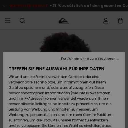
Direkt
zur
DOPPELTER RABATT
-25 % zusätzlich auf den gesamten Outlet
Produktinformation
springen
Auf meine
MÄNNER
Kleidung
Kleidung
Shop
Surf Shop
Snow Shop
Outlet
Bestellung
Männer
Männer
Herren
zugreifen
JUNGEN
Fortfahren ohne zu akzeptieren
Accessoires
Accessoires
Brandneu
Versand
Surf Shop
Snow Shop
Outlet
TREFFEN SIE EINE AUSWAHL FÜR IHRE DATEN
FRAUEN
Kinder
Kinder
KINDER
Wir und unsere Partner verwenden Cookies oder eine
Retouren
Schuhe&
Schuhe&
Highlights
vergleichbare Technologie, um Informationen auf Ihrem
Flip-Flops
Flip-Flops
SURF
Gerät zu speichern und/oder darauf zuzugreifen. Diese
Highlights
Snow Shop
Outlet
personenbezogenen Informationen (wie Ihre Browserdaten
Bezahlung
Damen
Frauen
und Ihre IP-Adresse) können verwendet werden, um Ihnen
Snow
SNOW
personalisierte Beiträge und Inhalte zu präsentieren, um die
Surf
Surf
Geschenkkarte
Leistung von Werbung und Inhalten zu messen, um
Community
Werbung zu personalisieren, und um mehr über ihr Publikum
Highlights
DOPPELTER
zu erfahren, um die Produkte unserer Partner zu entwickeln
RABATT
Quiksilver
Snow
Snow
und zu verbessern. Sie können Ihre Wahl so einstellen, dass