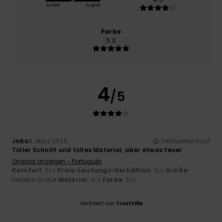
Zu klein
Zu groß
Farbe
5.0
4
/5
João
9. März 2026
Verifizierter Kauf
Toller Schnitt und tolles Material, aber etwas teuer
Original anzeigen - Português
Komfort
: 5
Preis-Leistungs-Verhältnis
: 3
Größe
:
/5
/5
Perfekte Größe
Material
: 4
Farbe
: 5
/5
/5
Verifiziert von
TrustVille