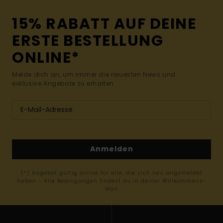
15% RABATT AUF DEINE
ERSTE BESTELLUNG
ONLINE*
Melde dich an, um immer die neuesten News und
exklusive Angebote zu erhalten.
Anmelden
(*) Angebot gültig online für alle, die sich neu angemeldet
haben - Alle Bedingungen findest du in deiner Willkommens-
Mail