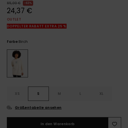
Kontaktformular.
65,00 €
63%
24,37 €
FAQ
ansehen
OUTLET
DOPPELTER RABATT EXTRA 25 %
Birch
Farbe
XS
S
M
L
XL
Größentabelle ansehen
In den Warenkorb