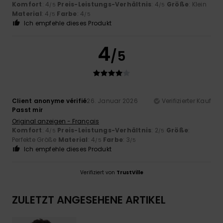
Komfort
: 4
Preis-Leistungs-Verhältnis
: 4
Größe
: Klein
/5
/5
Material
: 4
Farbe
: 4
/5
/5
Ich empfehle dieses Produkt
4
/5
Client anonyme vérifié
26. Januar 2026
Verifizierter Kauf
Passt mir
Original anzeigen - Français
Komfort
: 4
Preis-Leistungs-Verhältnis
: 2
Größe
:
/5
/5
Perfekte Größe
Material
: 4
Farbe
: 3
/5
/5
Ich empfehle dieses Produkt
Verifiziert von
TrustVille
ZULETZT ANGESEHENE ARTIKEL