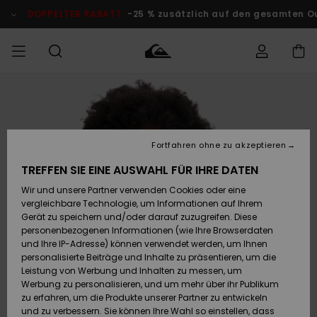
Direkt
zur
DOPPELTER RABATT
-25 % zusätzlich auf den gesamten O
Produktinformation
springen
Auf meine
MÄNNER
Kleidung
Kleidung
Shop
Surf Shop
Snow Shop
Outlet
Bestellung
Männer
Männer
Herren
zugreifen
JUNGEN
Fortfahren ohne zu akzeptieren
Accessoires
Accessoires
Brandneu
Versand
Surf Shop
Snow Shop
Outlet
TREFFEN SIE EINE AUSWAHL FÜR IHRE DATEN
FRAUEN
Kinder
Kinder
KINDER
Wir und unsere Partner verwenden Cookies oder eine
Retouren
Schuhe&
Schuhe&
Highlights
vergleichbare Technologie, um Informationen auf Ihrem
Flip-Flops
Flip-Flops
SURF
Gerät zu speichern und/oder darauf zuzugreifen. Diese
Highlights
Snow Shop
Outlet
personenbezogenen Informationen (wie Ihre Browserdaten
Bezahlung
Damen
Frauen
und Ihre IP-Adresse) können verwendet werden, um Ihnen
Snow
SNOW
personalisierte Beiträge und Inhalte zu präsentieren, um die
Surf
Surf
Geschenkkarte
Leistung von Werbung und Inhalten zu messen, um
Community
Werbung zu personalisieren, und um mehr über ihr Publikum
Highlights
DOPPELTER
zu erfahren, um die Produkte unserer Partner zu entwickeln
RABATT
Quiksilver
Snow
Snow
und zu verbessern. Sie können Ihre Wahl so einstellen, dass