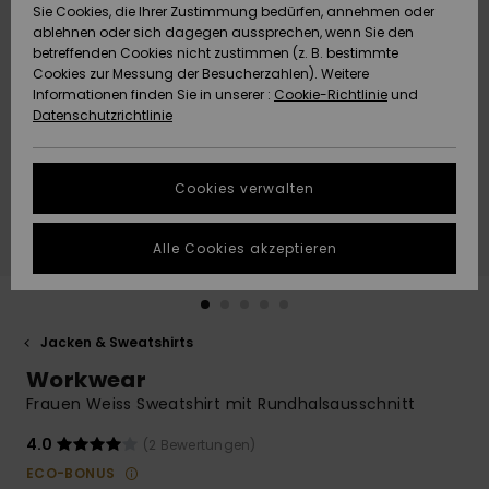
Freedom
Sie Cookies, die Ihrer Zustimmung bedürfen, annehmen oder
Community
ablehnen oder sich dagegen aussprechen, wenn Sie den
HILFE & KONTAKT
betreffenden Cookies nicht zustimmen (z. B. bestimmte
Datenschutz
Brandneu
Brandneu
Cookies zur Messung der Besucherzahlen). Weitere
Informationen finden Sie in unserer :
Cookie-Richtlinie
und
NACHHALTIGKEIT
Datenschutzrichtlinie
Größenführer
Highlights
Highlights
SHOPS
Starten Sie eine
Cookies verwalten
Unterhaltung,
QUIKSILVER APP
um die
schnellste
Alle Cookies akzeptieren
Antwort auf Ihre
WUNSCHLISTE
Frage zu
erhalten.
Jacken & Sweatshirts
Unterhaltung
starten
Workwear
Finden Sie
Frauen Weiss Sweatshirt mit Rundhalsausschnitt
Antworten auf
die häufigsten
4.0
(2 Bewertungen)
Fragen sowie
ECO-BONUS
unser