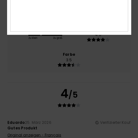
Preis-Leistungs-Verhältnis
3.0
Größe
Material
4.0
Zu klein
Zu groß
Farbe
3.5
4
/5
Eduardo
25. März 2026
Verifizierter Kauf
Gutes Produkt
Original anzeigen - Français