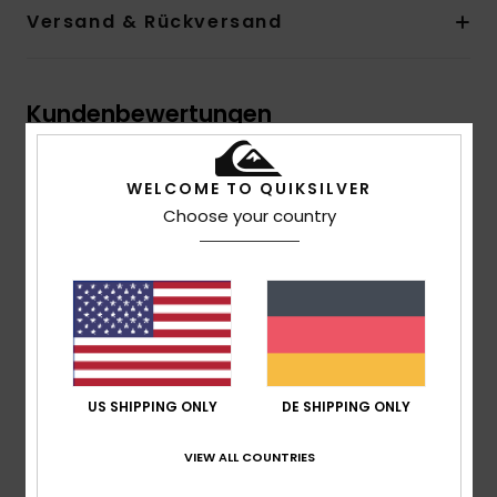
Versand & Rückversand
Kundenbewertungen
WELCOME TO QUIKSILVER
Durchschnittliche Bewertung
4.0
Choose your country
/5
basierend auf
2 verifizierten Bewertungen
seit
Januar 2026
100% unserer Kunden empfehlen dieses Produkt
US SHIPPING ONLY
DE SHIPPING ONLY
Komfort
4.0
VIEW ALL COUNTRIES