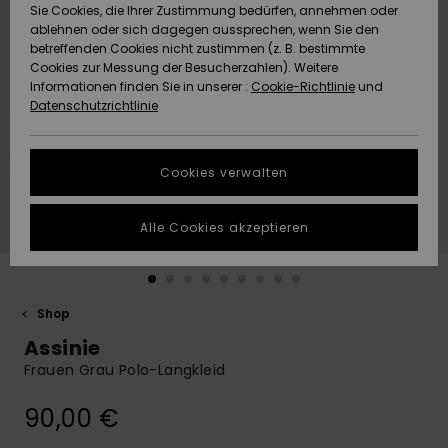
Freedom
Sie Cookies, die Ihrer Zustimmung bedürfen, annehmen oder
Community
ablehnen oder sich dagegen aussprechen, wenn Sie den
HILFE & KONTAKT
betreffenden Cookies nicht zustimmen (z. B. bestimmte
Datenschutz
Brandneu
Brandneu
Cookies zur Messung der Besucherzahlen). Weitere
Informationen finden Sie in unserer :
Cookie-Richtlinie
und
NACHHALTIGKEIT
Datenschutzrichtlinie
Größenführer
Highlights
Highlights
SHOPS
Starten Sie eine
Cookies verwalten
Unterhaltung,
QUIKSILVER APP
um die
schnellste
Alle Cookies akzeptieren
Antwort auf Ihre
WUNSCHLISTE
Frage zu
erhalten.
Shop
Unterhaltung
starten
Assinie
Finden Sie
Frauen Grau Polo-Langkleid
Antworten auf
die häufigsten
90,00 €
Fragen sowie
unser