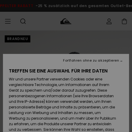
Direkt
zur
DOPPELTER RABATT
-25 % zusätzlich auf den gesamten O
Produktinformation
springen
BRANDNEU
Auf meine
MÄNNER
Kleidung
Kleidung
Shop
Surf Shop
Snow Shop
Outlet
Bestellung
Männer
Männer
Herren
zugreifen
JUNGEN
Fortfahren ohne zu akzeptieren
Accessoires
Accessoires
Brandneu
Versand
Surf Shop
Snow Shop
Outlet
TREFFEN SIE EINE AUSWAHL FÜR IHRE DATEN
FRAUEN
Kinder
Kinder
KINDER
Wir und unsere Partner verwenden Cookies oder eine
Retouren
Schuhe&
Schuhe&
Highlights
vergleichbare Technologie, um Informationen auf Ihrem
Flip-Flops
Flip-Flops
SURF
Gerät zu speichern und/oder darauf zuzugreifen. Diese
Highlights
Snow Shop
Outlet
personenbezogenen Informationen (wie Ihre Browserdaten
Bezahlung
Damen
Frauen
und Ihre IP-Adresse) können verwendet werden, um Ihnen
Snow
SNOW
personalisierte Beiträge und Inhalte zu präsentieren, um die
Surf
Surf
Geschenkkarte
Leistung von Werbung und Inhalten zu messen, um
Community
Werbung zu personalisieren, und um mehr über ihr Publikum
Highlights
DOPPELTER
zu erfahren, um die Produkte unserer Partner zu entwickeln
RABATT
Quiksilver
Snow
Snow
und zu verbessern. Sie können Ihre Wahl so einstellen, dass