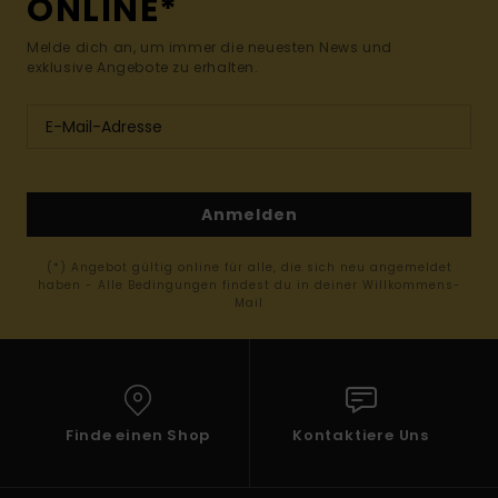
ONLINE*
Melde dich an, um immer die neuesten News und
exklusive Angebote zu erhalten.
Anmelden
(*) Angebot gültig online für alle, die sich neu angemeldet
haben - Alle Bedingungen findest du in deiner Willkommens-
Mail
Finde einen Shop
Kontaktiere Uns