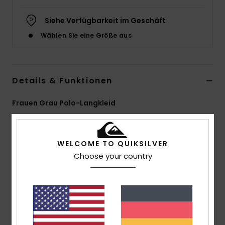
Siehe Verfügbarkeit im Geschäft
Wählen Sie eine Größe aus
Details & Funktionen
Frauen Grau Polo-Langkleid
Style
EQWKD03044
Farbcode
sjsh
WELCOME TO QUIKSILVER
Funktionen
Choose your country
Material:
100 % Baumwoll-Flachripp [300 g/m2]
Passform:
Lange Kleid-Passform
Verschluss:
Mittige Frontöffnung mit Knöpfen
Branding:
Saisonale Quiksilver-Stickerei auf der
Brust