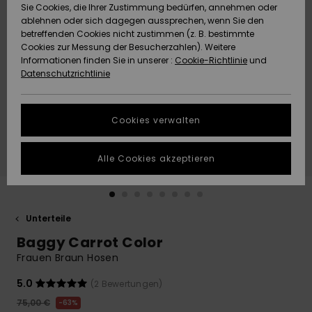
Freedom
Sie Cookies, die Ihrer Zustimmung bedürfen, annehmen oder
Community
ablehnen oder sich dagegen aussprechen, wenn Sie den
HILFE & KONTAKT
betreffenden Cookies nicht zustimmen (z. B. bestimmte
Datenschutz
Brandneu
Brandneu
Cookies zur Messung der Besucherzahlen). Weitere
Informationen finden Sie in unserer :
Cookie-Richtlinie
und
NACHHALTIGKEIT
Datenschutzrichtlinie
Größenführer
Highlights
Highlights
SHOPS
Starten Sie eine
Cookies verwalten
Unterhaltung,
QUIKSILVER APP
um die
schnellste
Alle Cookies akzeptieren
Antwort auf Ihre
WUNSCHLISTE
Frage zu
erhalten.
Unterteile
Unterhaltung
starten
Baggy Carrot Color
Finden Sie
Frauen Braun Hosen
Antworten auf
die häufigsten
5.0
(2 Bewertungen)
Fragen sowie
75,00 €
63%
unser