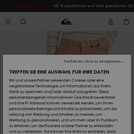
Direkt
zur
DOPPELTER RABATT
-25 % zusätzlich auf den gesamten Outlet-
Produktinformation
springen
Auf meine
MÄNNER
Kleidung
Kleidung
Shop
Surf Shop
Snow Shop
Outlet
Bestellung
Männer
Männer
Herren
zugreifen
JUNGEN
Fortfahren ohne zu akzeptieren
Accessoires
Accessoires
Brandneu
Versand
Surf Shop
Snow Shop
Outlet
TREFFEN SIE EINE AUSWAHL FÜR IHRE DATEN
FRAUEN
Kinder
Kinder
KINDER
Wir und unsere Partner verwenden Cookies oder eine
Retouren
Schuhe&
Schuhe&
Highlights
vergleichbare Technologie, um Informationen auf Ihrem
Flip-Flops
Flip-Flops
SURF
Gerät zu speichern und/oder darauf zuzugreifen. Diese
Highlights
Snow Shop
Outlet
personenbezogenen Informationen (wie Ihre Browserdaten
Bezahlung
Damen
Frauen
und Ihre IP-Adresse) können verwendet werden, um Ihnen
Snow
SNOW
personalisierte Beiträge und Inhalte zu präsentieren, um die
Surf
Surf
Geschenkkarte
Leistung von Werbung und Inhalten zu messen, um
Community
Werbung zu personalisieren, und um mehr über ihr Publikum
Highlights
DOPPELTER
zu erfahren, um die Produkte unserer Partner zu entwickeln
RABATT
Quiksilver
Snow
Snow
und zu verbessern. Sie können Ihre Wahl so einstellen, dass