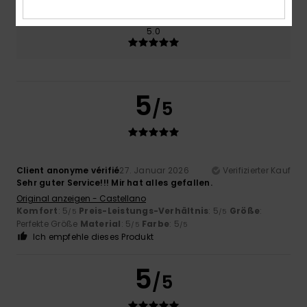
Farbe
5.0
5
/5
Client anonyme vérifié
27. Januar 2026
Verifizierter Kauf
Sehr guter Service!!! Mir hat alles gefallen.
Original anzeigen - Castellano
Komfort
: 5
Preis-Leistungs-Verhältnis
: 5
Größe
:
/5
/5
Perfekte Größe
Material
: 5
Farbe
: 5
/5
/5
Ich empfehle dieses Produkt
5
/5