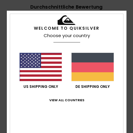
Durchschnittliche Bewertung
5.0
/5
WELCOME TO QUIKSILVER
Choose your country
basierend auf
2 verifizierten Bewertungen
seit
Oktober 2025
100% unserer Kunden empfehlen dieses Produkt
Komfort
5.0
US SHIPPING ONLY
DE SHIPPING ONLY
Preis-Leistungs-Verhältnis
5.0
VIEW ALL COUNTRIES
Größe
Material
5.0
Zu klein
Zu groß