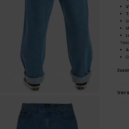
V
T
S
M
L
Tasc
A
D
Zusa
Ver