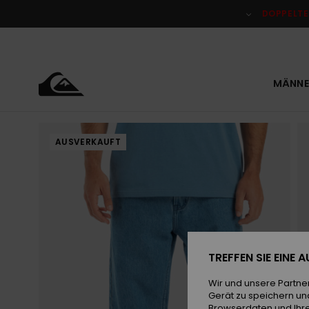
Direkt
zur
DOPPELTE
Produktinformation
springen
MÄNNE
AUSVERKAUFT
TREFFEN SIE EINE
Wir und unsere Partne
Gerät zu speichern un
Browserdaten und Ihre