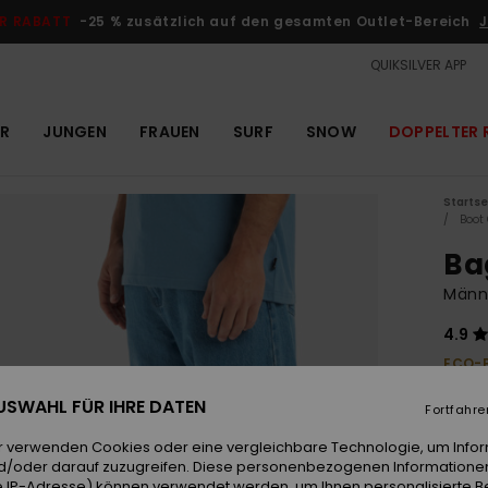
R RABATT
-25 % zusätzlich auf den gesamten Outlet-Bereich
J
QUIKSILVER APP
R
JUNGEN
FRAUEN
SURF
SNOW
DOPPELTER 
Startse
Boot
Ba
Männ
4.9
ECO-
100
 AUSWAHL FÜR IHRE DATEN
Fortfahre
DOPPE
r verwenden Cookies oder eine vergleichbare Technologie, um Info
d/oder darauf zuzugreifen. Diese personenbezogenen Informationen
 IP-Adresse) können verwendet werden, um Ihnen personalisierte Be
Farb