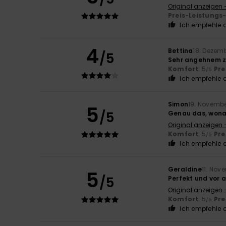
Original anzeigen 
Preis-Leistungs
Ich empfehle d
4
Bettina
18. Dezem
/5
Sehr angehnem 
Komfort
: 5
Pre
/5
Ich empfehle d
Simon
19. Novemb
5
/5
Genau das, wona
Original anzeigen 
Komfort
: 5
Pre
/5
Ich empfehle d
Geraldine
11. Nov
5
/5
Perfekt und vor 
Original anzeigen 
Komfort
: 5
Pre
/5
Ich empfehle d