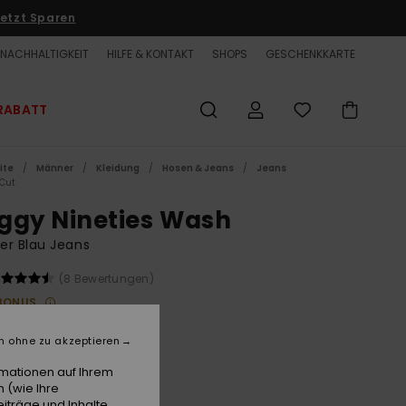
etzt Sparen
NACHHALTIGKEIT
HILFE & KONTAKT
SHOPS
GESCHENKKARTE
RABATT
ite
Männer
Kleidung
Hosen & Jeans
Jeans
 Cut
ggy Nineties Wash
er Blau Jeans
(8 Bewertungen)
BONUS
,00 €
n ohne zu akzeptieren
LTER RABATT EXTRA 25 %
rmationen auf Ihrem
 (wie Ihre
iträge und Inhalte
Ashley Blue
e