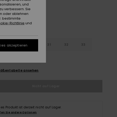
sonalisieren, und
zu verbessern. Sie
en oder ablehnen
B. bestimmte
okie-Richtlinie
und
29
30
31
32
33
ies akzeptieren
4
36
38
ößentabelle ansehen
Nicht auf Lager
ses Produkt ist derzeit nicht auf Lager.
fen Sie andere Optionen