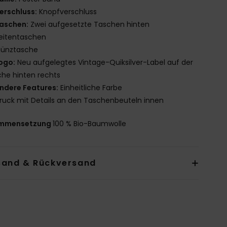
erschluss:
Knopfverschluss
aschen:
Zwei aufgesetzte Taschen hinten
eitentaschen
ünztasche
ogo:
Neu aufgelegtes Vintage-Quiksilver-Label auf der
he hinten rechts
ndere Features:
Einheitliche Farbe
ruck mit Details an den Taschenbeuteln innen
mmensetzung
100 % Bio-Baumwolle
sand & Rückversand