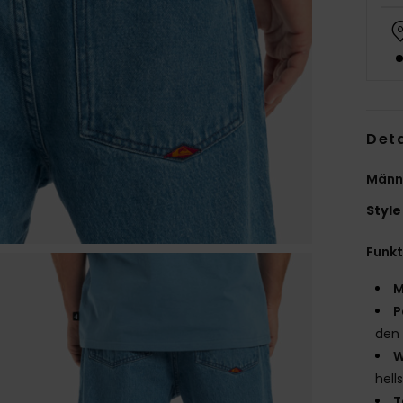
Deta
Männe
Style
Funk
M
P
den
W
hell
T