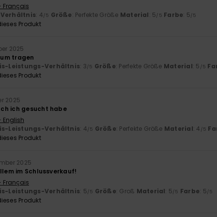
- Français
-Verhältnis
: 4
Größe
: Perfekte Größe
Material
: 5
Farbe
: 5
/5
/5
/5
ieses Produkt
ber 2025
zum tragen
is-Leistungs-Verhältnis
: 3
Größe
: Perfekte Größe
Material
: 5
Fa
/5
/5
ieses Produkt
er 2025
ch ich gesucht habe
- English
is-Leistungs-Verhältnis
: 4
Größe
: Perfekte Größe
Material
: 4
Fa
/5
/5
ieses Produkt
ember 2025
allem im Schlussverkauf!
- Français
is-Leistungs-Verhältnis
: 5
Größe
: Groß
Material
: 5
Farbe
: 5
/5
/5
/5
ieses Produkt