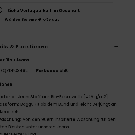
Siehe Verfügbarkeit im Geschäft
Wählen Sie eine Größe aus
ils & Funktionen
r Blau Jeans
EQYDP03462
Farbcode
bhl0
tionen
aterial:
JeansStoff aus Bio-Baumwolle [425 g/m2]
assform:
Baggy Fit ab dem Bund und leicht verjüngt an
 Knöcheln
aschung:
Von den 90ern inspirierte Waschung für den
sten Blauton unter unseren Jeans
aille:
Fester Bund