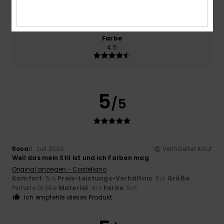
4.0
Zu klein
Zu groß
Farbe
4.5
5
/5
Rosa
8. Juli 2026
Verifizierter Kauf
Weil das mein Stil ist und ich Farben mag
Original anzeigen - Castellano
Komfort
: 5
Preis-Leistungs-Verhältnis
: 5
Größe
:
/5
/5
Perfekte Größe
Material
: 4
Farbe
: 5
/5
/5
Ich empfehle dieses Produkt