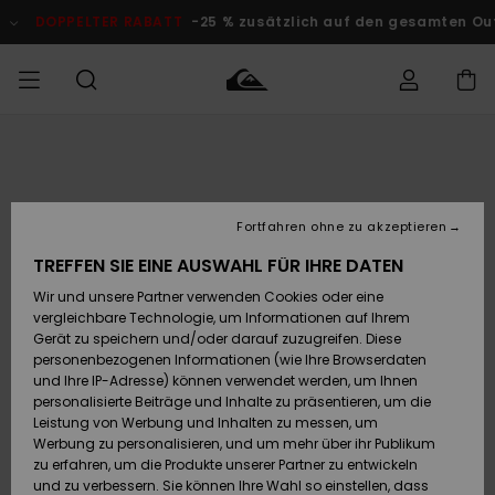
Direkt
zur
DOPPELTER RABATT
-25 % zusätzlich auf den gesamten O
Produktinformation
springen
Auf meine
MÄNNER
Kleidung
Kleidung
Shop
Surf Shop
Snow Shop
Outlet
Bestellung
Männer
Männer
Herren
zugreifen
JUNGEN
Fortfahren ohne zu akzeptieren
Accessoires
Accessoires
Brandneu
Versand
Surf Shop
Snow Shop
Outlet
TREFFEN SIE EINE AUSWAHL FÜR IHRE DATEN
FRAUEN
Kinder
Kinder
KINDER
Wir und unsere Partner verwenden Cookies oder eine
Retouren
Schuhe&
Schuhe&
Highlights
vergleichbare Technologie, um Informationen auf Ihrem
Flip-Flops
Flip-Flops
SURF
Gerät zu speichern und/oder darauf zuzugreifen. Diese
Highlights
Snow Shop
Outlet
personenbezogenen Informationen (wie Ihre Browserdaten
Bezahlung
Damen
Frauen
und Ihre IP-Adresse) können verwendet werden, um Ihnen
Snow
SNOW
personalisierte Beiträge und Inhalte zu präsentieren, um die
Surf
Surf
Geschenkkarte
Leistung von Werbung und Inhalten zu messen, um
Community
Werbung zu personalisieren, und um mehr über ihr Publikum
Highlights
DOPPELTER
zu erfahren, um die Produkte unserer Partner zu entwickeln
RABATT
Quiksilver
Snow
Snow
und zu verbessern. Sie können Ihre Wahl so einstellen, dass