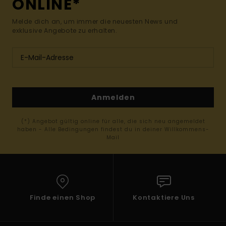
ONLINE*
Melde dich an, um immer die neuesten News und
exklusive Angebote zu erhalten.
Anmelden
(*) Angebot gültig online für alle, die sich neu angemeldet
haben - Alle Bedingungen findest du in deiner Willkommens-
Mail
Finde einen Shop
Kontaktiere Uns