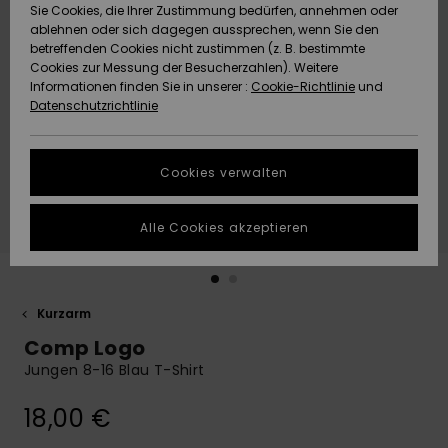
Freedom
Sie Cookies, die Ihrer Zustimmung bedürfen, annehmen oder
Community
ablehnen oder sich dagegen aussprechen, wenn Sie den
HILFE & KONTAKT
betreffenden Cookies nicht zustimmen (z. B. bestimmte
Datenschutz
Brandneu
Brandneu
Cookies zur Messung der Besucherzahlen). Weitere
Informationen finden Sie in unserer :
Cookie-Richtlinie
und
NACHHALTIGKEIT
Datenschutzrichtlinie
Größenführer
Highlights
Highlights
SHOPS
Starten Sie eine
Cookies verwalten
Unterhaltung,
QUIKSILVER APP
um die
schnellste
Alle Cookies akzeptieren
Antwort auf Ihre
WUNSCHLISTE
Frage zu
erhalten.
Kurzarm
Unterhaltung
starten
Comp Logo
Finden Sie
Jungen 8-16 Blau T-Shirt
Antworten auf
die häufigsten
18,00 €
Fragen sowie
unser