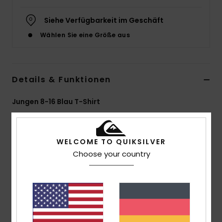
Siehe Verfügbarkeit im Geschäft
Wählen Sie eine Größe aus
Details & Funktionen
Jungen 8-16 Blau T-Shirt
Style
EQBZT04711
Farbcode
bha0
WELCOME TO QUIKSILVER
Funktionen
Choose your country
Stoff:
Baumwoll-Jersey-Stoff [160 g/m2]
Passform:
Regular Fit
Hals:
Rundhalsausschnitt
Logo:
Quiksilver-Logodruck auf der Brust
Gewebtes Quiksilver Label am Ärmel