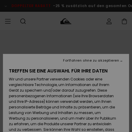
Direkt
zur
DOPPELTER RABATT
-25 % zusätzlich auf den gesamten O
Produktinformation
springen
Auf meine
MÄNNER
Kleidung
Kleidung
Shop
Surf Shop
Snow Shop
Outlet
Bestellung
Männer
Männer
Herren
zugreifen
JUNGEN
Fortfahren ohne zu akzeptieren
Accessoires
Accessoires
Brandneu
Versand
Surf Shop
Snow Shop
Outlet
TREFFEN SIE EINE AUSWAHL FÜR IHRE DATEN
FRAUEN
Kinder
Kinder
KINDER
Wir und unsere Partner verwenden Cookies oder eine
Retouren
Schuhe&
Schuhe&
Highlights
vergleichbare Technologie, um Informationen auf Ihrem
Flip-Flops
Flip-Flops
SURF
Gerät zu speichern und/oder darauf zuzugreifen. Diese
Highlights
Snow Shop
Outlet
personenbezogenen Informationen (wie Ihre Browserdaten
Bezahlung
Damen
Frauen
und Ihre IP-Adresse) können verwendet werden, um Ihnen
Snow
SNOW
personalisierte Beiträge und Inhalte zu präsentieren, um die
Surf
Surf
Geschenkkarte
Leistung von Werbung und Inhalten zu messen, um
Community
Werbung zu personalisieren, und um mehr über ihr Publikum
Highlights
DOPPELTER
zu erfahren, um die Produkte unserer Partner zu entwickeln
RABATT
Quiksilver
Snow
Snow
und zu verbessern. Sie können Ihre Wahl so einstellen, dass