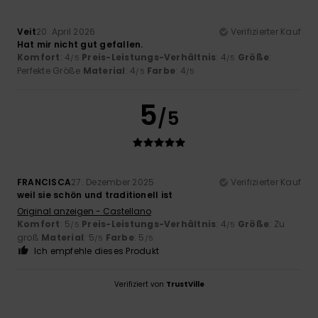
Veit
20. April 2026
Verifizierter Kauf
Hat mir nicht gut gefallen.
Komfort
: 4
Preis-Leistungs-Verhältnis
: 4
Größe
:
/5
/5
Perfekte Größe
Material
: 4
Farbe
: 4
/5
/5
5
/5
FRANCISCA
27. Dezember 2025
Verifizierter Kauf
weil sie schön und traditionell ist
Original anzeigen - Castellano
Komfort
: 5
Preis-Leistungs-Verhältnis
: 4
Größe
: Zu
/5
/5
groß
Material
: 5
Farbe
: 5
/5
/5
Ich empfehle dieses Produkt
Verifiziert von
TrustVille