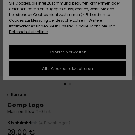
Freedom
Sie Cookies, die Ihrer Zustimmung bedürfen, annehmen oder
Community
ablehnen oder sich dagegen aussprechen, wenn Sie den
HILFE & KONTAKT
betreffenden Cookies nicht zustimmen (z. B. bestimmte
Datenschutz
Brandneu
Brandneu
Cookies zur Messung der Besucherzahlen). Weitere
Informationen finden Sie in unserer :
Cookie-Richtlinie
und
NACHHALTIGKEIT
Datenschutzrichtlinie
Größenführer
Highlights
Highlights
SHOPS
Starten Sie eine
Cookies verwalten
Unterhaltung,
QUIKSILVER APP
um die
schnellste
Alle Cookies akzeptieren
Antwort auf Ihre
WUNSCHLISTE
Frage zu
erhalten.
Kurzarm
Unterhaltung
starten
Comp Logo
Finden Sie
Männer Blau T-Shirt
Antworten auf
die häufigsten
3.5
(4 Bewertungen)
Fragen sowie
28,00 €
unser