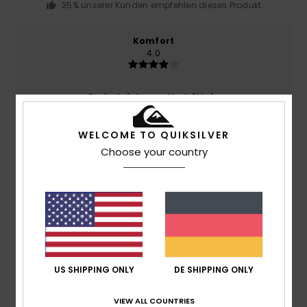
25% unserer Kunden empfehlen dieses Produkt
Komfort
4.0
Preis-Leistungs-Verhältnis
3.7
WELCOME TO QUIKSILVER
Choose your country
Größe
Material
4.0
Zu klein
Zu groß
Farbe
4.3
US SHIPPING ONLY
DE SHIPPING ONLY
2
/5
VIEW ALL COUNTRIES