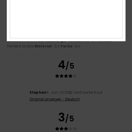
Mathieu
2. Juli 2026
Verifizierter Kauf
Nähfehler
Original anzeigen - Français
Komfort
: 3
Preis-Leistungs-Verhältnis
: 3
Größe
:
/5
/5
Perfekte Größe
Material
: 3
Farbe
: 4
/5
/5
4
/5
Stephan
4. Juni 2026
Verifizierter Kauf
Original anzeigen - Deutsch
3
/5