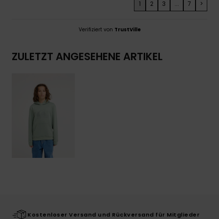
1
2
3
...
7
>
Verifiziert von
TrustVille
ZULETZT ANGESEHENE ARTIKEL
Kostenloser Versand und Rückversand für Mitglieder