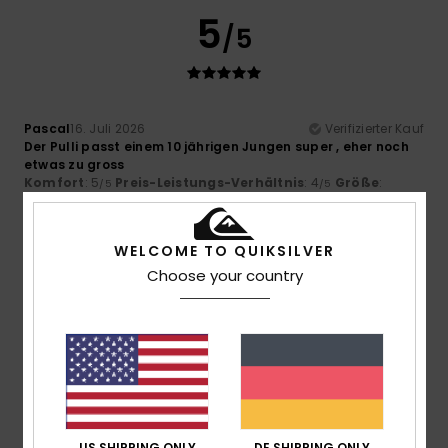
5
/5
Pascal
16. Juli 2026
Verifizierter Kauf
Der Pulli passt einem 10 jährigen Jungen super , eher noch
etwas zu gross
Komfort
: 5
Preis-Leistungs-Verhältnis
: 4
Größe
:
/5
/5
Perfekte Größe
Material
: 5
Farbe
: 5
/5
/5
Ich empfehle dieses Produkt
WELCOME TO QUIKSILVER
5
Choose your country
/5
Nicolas
16. Juli 2026
Verifizierter Kauf
Dieses Sweatshirt ist sehr schön und steht meinem Sohn
hervorragend.
Original anzeigen - Français
US SHIPPING ONLY
DE SHIPPING ONLY