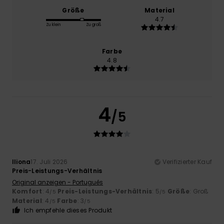
Größe
Material
4.7
Zu klein
Zu groß
Farbe
4.8
4
/5
Iliona
17. Juli 2026
Verifizierter Kauf
Preis-Leistungs-Verhältnis
Original anzeigen - Português
Komfort
: 4
Preis-Leistungs-Verhältnis
: 5
Größe
: Groß
/5
/5
Material
: 4
Farbe
: 3
/5
/5
Ich empfehle dieses Produkt