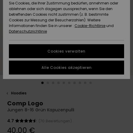
Freedom
Sie Cookies, die Ihrer Zustimmung bedürfen, annehmen oder
Community
ablehnen oder sich dagegen aussprechen, wenn Sie den
HILFE & KONTAKT
betreffenden Cookies nicht zustimmen (z. B. bestimmte
Datenschutz
Brandneu
Brandneu
Cookies zur Messung der Besucherzahlen). Weitere
Informationen finden Sie in unserer :
Cookie-Richtlinie
und
NACHHALTIGKEIT
Datenschutzrichtlinie
Größenführer
Highlights
Highlights
SHOPS
Starten Sie eine
Cookies verwalten
Unterhaltung,
QUIKSILVER APP
um die
schnellste
Alle Cookies akzeptieren
Antwort auf Ihre
WUNSCHLISTE
Frage zu
erhalten.
Hoodies
Unterhaltung
starten
Comp Logo
Finden Sie
Jungen 8-16 Grün Kapuzenpulli
Antworten auf
die häufigsten
4.7
(70 Bewertungen)
Fragen sowie
40,00 €
unser