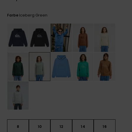
Kontaktformular.
FAQ
Iceberg Green
Farbe
ansehen
8
10
12
14
16