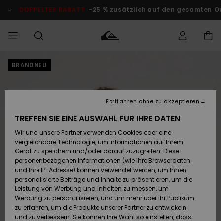
Direkt
zur
DOPPELTER RABATT
-25 % zusätzlich auf den gesamten O
Produktinformation
springen
BRANDNEU
Auf meine
MÄNNER
Kleidung
Kleidung
Shop
Surf Shop
Snow Shop
Outlet
Bestellung
Männer
Männer
Herren
zugreifen
JUNGEN
Fortfahren ohne zu akzeptieren
Accessoires
Accessoires
Brandneu
Versand
Surf Shop
Snow Shop
Outlet
TREFFEN SIE EINE AUSWAHL FÜR IHRE DATEN
FRAUEN
Kinder
Kinder
KINDER
Wir und unsere Partner verwenden Cookies oder eine
Retouren
Schuhe&
Schuhe&
Highlights
vergleichbare Technologie, um Informationen auf Ihrem
Flip-Flops
Flip-Flops
SURF
Gerät zu speichern und/oder darauf zuzugreifen. Diese
Highlights
Snow Shop
Outlet
personenbezogenen Informationen (wie Ihre Browserdaten
Bezahlung
Damen
Frauen
und Ihre IP-Adresse) können verwendet werden, um Ihnen
Snow
SNOW
personalisierte Beiträge und Inhalte zu präsentieren, um die
Surf
Surf
Geschenkkarte
Leistung von Werbung und Inhalten zu messen, um
Community
Werbung zu personalisieren, und um mehr über ihr Publikum
Highlights
DOPPELTER
zu erfahren, um die Produkte unserer Partner zu entwickeln
RABATT
Quiksilver
Snow
Snow
und zu verbessern. Sie können Ihre Wahl so einstellen, dass