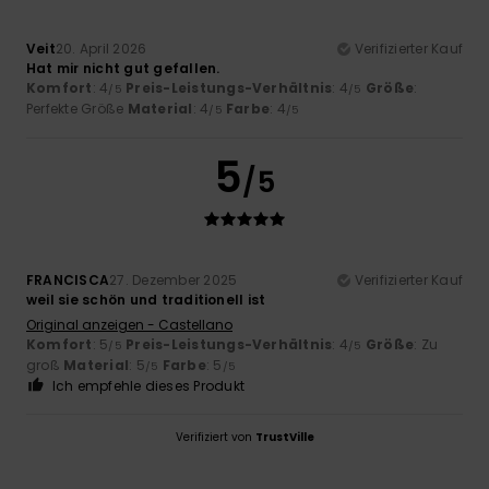
Veit
20. April 2026
Verifizierter Kauf
Hat mir nicht gut gefallen.
Komfort
: 4
Preis-Leistungs-Verhältnis
: 4
Größe
:
/5
/5
Perfekte Größe
Material
: 4
Farbe
: 4
/5
/5
5
/5
FRANCISCA
27. Dezember 2025
Verifizierter Kauf
weil sie schön und traditionell ist
Original anzeigen - Castellano
Komfort
: 5
Preis-Leistungs-Verhältnis
: 4
Größe
: Zu
/5
/5
groß
Material
: 5
Farbe
: 5
/5
/5
Ich empfehle dieses Produkt
Verifiziert von
TrustVille