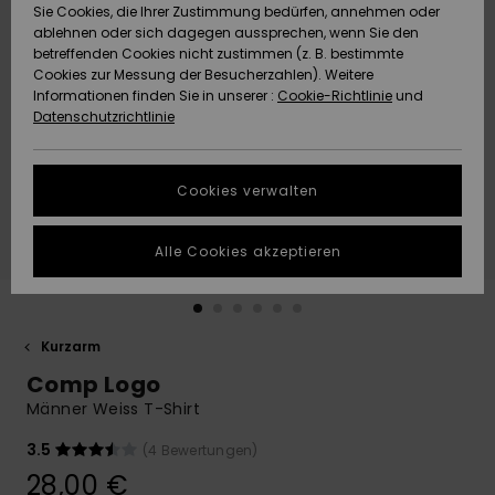
Freedom
Sie Cookies, die Ihrer Zustimmung bedürfen, annehmen oder
Community
ablehnen oder sich dagegen aussprechen, wenn Sie den
HILFE & KONTAKT
betreffenden Cookies nicht zustimmen (z. B. bestimmte
Datenschutz
Brandneu
Brandneu
Cookies zur Messung der Besucherzahlen). Weitere
Informationen finden Sie in unserer :
Cookie-Richtlinie
und
NACHHALTIGKEIT
Datenschutzrichtlinie
Größenführer
Highlights
Highlights
SHOPS
Starten Sie eine
Cookies verwalten
Unterhaltung,
QUIKSILVER APP
um die
schnellste
Alle Cookies akzeptieren
Antwort auf Ihre
WUNSCHLISTE
Frage zu
erhalten.
Kurzarm
Unterhaltung
starten
Comp Logo
Finden Sie
Männer Weiss T-Shirt
Antworten auf
die häufigsten
3.5
(4 Bewertungen)
Fragen sowie
28,00 €
unser