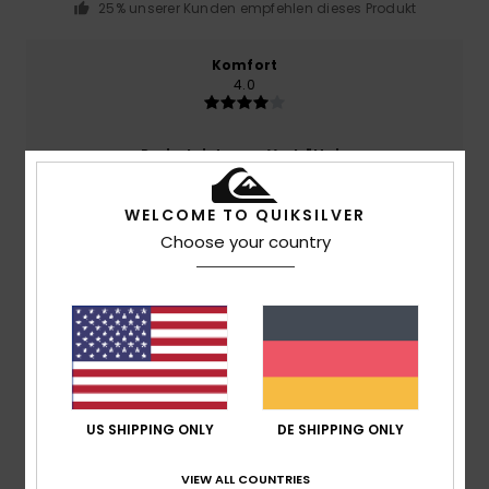
25% unserer Kunden empfehlen dieses Produkt
Komfort
4.0
Preis-Leistungs-Verhältnis
3.7
WELCOME TO QUIKSILVER
Choose your country
Größe
Material
4.0
Zu klein
Zu groß
Farbe
4.3
US SHIPPING ONLY
DE SHIPPING ONLY
2
/5
VIEW ALL COUNTRIES