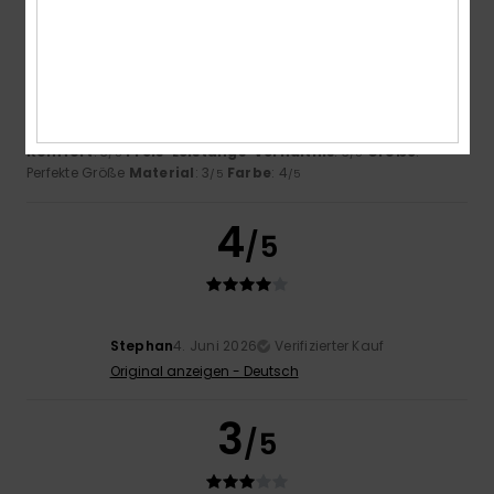
Mathieu
2. Juli 2026
Verifizierter Kauf
Nähfehler
Original anzeigen - Français
Komfort
: 3
Preis-Leistungs-Verhältnis
: 3
Größe
:
/5
/5
Perfekte Größe
Material
: 3
Farbe
: 4
/5
/5
4
/5
Stephan
4. Juni 2026
Verifizierter Kauf
Original anzeigen - Deutsch
3
/5