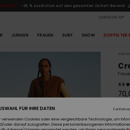
R RABATT
-25 % zusätzlich auf den gesamten Outlet-Bereich
J
QUIKSILVER APP
R
JUNGEN
FRAUEN
SURF
SNOW
DOPPELTER 
Startse
Cr
Frau
4.6
70,
 AUSWAHL FÜR IHRE DATEN
Fortfahre
Farb
r verwenden Cookies oder eine vergleichbare Technologie, um Info
d/oder darauf zuzugreifen. Diese personenbezogenen Informationen
 IP-Adresse) können verwendet werden, um Ihnen personalisierte Be