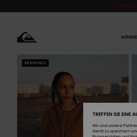
Direkt
zur
DOPPELTE
Produktinformation
springen
MÄNNE
BRANDNEU
TREFFEN SIE EINE
Wir und unsere Partne
Gerät zu speichern un
Browserdaten und Ihre