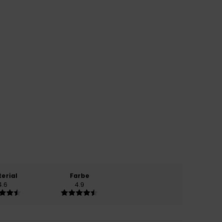
erial
Farbe
4.6
4.9