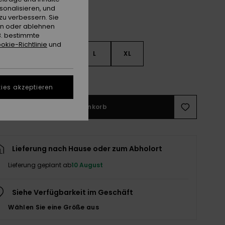
sonalisieren, und
zu verbessern. Sie
en oder ablehnen
B. bestimmte
okie-Richtlinie
und
S
S
M
L
XL
ößentabelle ansehen
ies akzeptieren
In den Warenkorb
Lieferung nach Hause oder zum Abholort
Lieferung geplant ab
10 August
Siehe Verfügbarkeit im Geschäft
Wählen Sie eine Größe aus