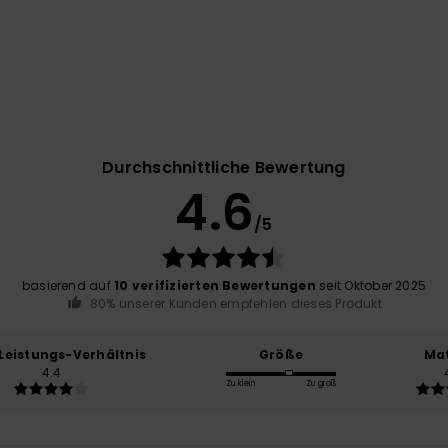
Durchschnittliche Bewertung
4.6
/5
basierend auf
10 verifizierten Bewertungen
seit Oktober 2025
80% unserer Kunden empfehlen dieses Produkt
-Leistungs-Verhältnis
Größe
Mat
4.4
Zu klein
Zu groß