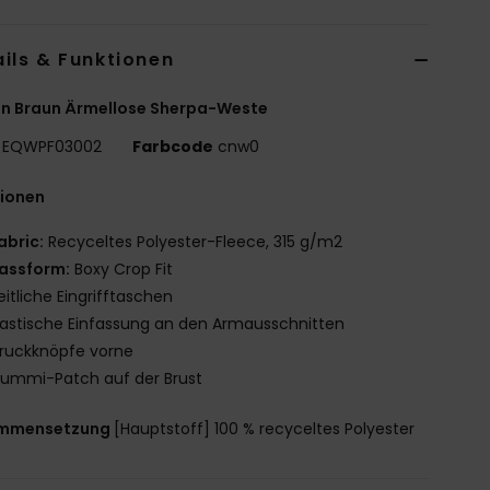
ils & Funktionen
en Braun Ärmellose Sherpa-Weste
EQWPF03002
Farbcode
cnw0
tionen
abric:
Recyceltes Polyester-Fleece, 315 g/m2
assform:
Boxy Crop Fit
eitliche Eingrifftaschen
lastische Einfassung an den Armausschnitten
ruckknöpfe vorne
ummi-Patch auf der Brust
mmensetzung
[Hauptstoff] 100 % recyceltes Polyester