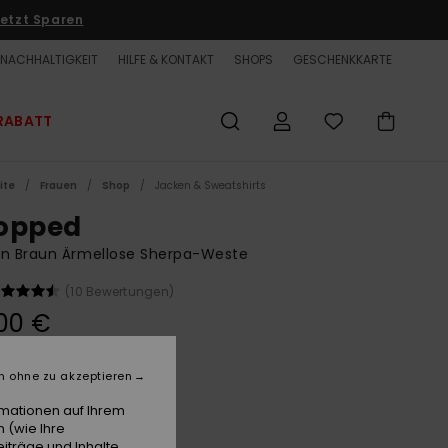
etzt Sparen
NACHHALTIGKEIT
HILFE & KONTAKT
SHOPS
GESCHENKKARTE
RABATT
ite
Frauen
Shop
Jacken & Sweatshirts
opped
en Braun Ärmellose Sherpa-Weste
(10 Bewertungen)
00 €
n ohne zu akzeptieren
Rawhide
e
rmationen auf Ihrem
 (wie Ihre
iträge und Inhalte