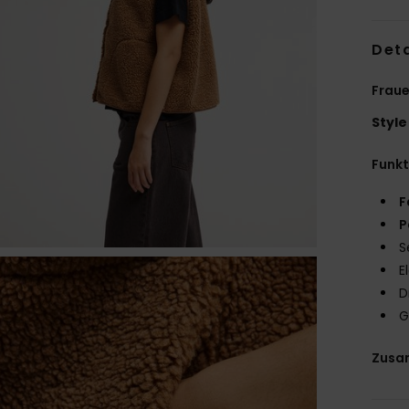
Deta
Frau
Style
Funk
F
P
S
E
D
G
Zusa