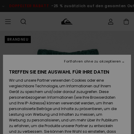
Direkt
zur
DOPPELTER RABATT
-25 % zusätzlich auf den gesamten Outlet
Produktinformation
springen
BRANDNEU
Auf meine
MÄNNER
Kleidung
Kleidung
Shop
Surf Shop
Snow Shop
Outlet
Bestellung
Männer
Männer
Herren
zugreifen
JUNGEN
Fortfahren ohne zu akzeptieren
Accessoires
Accessoires
Brandneu
Versand
Surf Shop
Snow Shop
Outlet
TREFFEN SIE EINE AUSWAHL FÜR IHRE DATEN
FRAUEN
Kinder
Kinder
KINDER
Wir und unsere Partner verwenden Cookies oder eine
Retouren
Schuhe&
Schuhe&
Highlights
vergleichbare Technologie, um Informationen auf Ihrem
Flip-Flops
Flip-Flops
SURF
Gerät zu speichern und/oder darauf zuzugreifen. Diese
Highlights
Snow Shop
Outlet
personenbezogenen Informationen (wie Ihre Browserdaten
Bezahlung
Damen
Frauen
und Ihre IP-Adresse) können verwendet werden, um Ihnen
Snow
SNOW
personalisierte Beiträge und Inhalte zu präsentieren, um die
Surf
Surf
Geschenkkarte
Leistung von Werbung und Inhalten zu messen, um
Community
Werbung zu personalisieren, und um mehr über ihr Publikum
Highlights
DOPPELTER
zu erfahren, um die Produkte unserer Partner zu entwickeln
RABATT
Quiksilver
Snow
Snow
und zu verbessern. Sie können Ihre Wahl so einstellen, dass