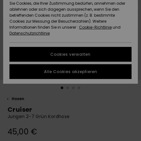
Freedom
Sie Cookies, die Ihrer Zustimmung bedürfen, annehmen oder
Community
ablehnen oder sich dagegen aussprechen, wenn Sie den
HILFE & KONTAKT
betreffenden Cookies nicht zustimmen (z. B. bestimmte
Datenschutz
Brandneu
Brandneu
Cookies zur Messung der Besucherzahlen). Weitere
Informationen finden Sie in unserer :
Cookie-Richtlinie
und
NACHHALTIGKEIT
Datenschutzrichtlinie
Größenführer
Highlights
Highlights
SHOPS
Starten Sie eine
Cookies verwalten
Unterhaltung,
QUIKSILVER APP
um die
schnellste
Alle Cookies akzeptieren
Antwort auf Ihre
WUNSCHLISTE
Frage zu
erhalten.
Hosen
Unterhaltung
starten
Cruiser
Finden Sie
Jungen 2-7 Grün Kordhose
Antworten auf
die häufigsten
45,00 €
Fragen sowie
unser