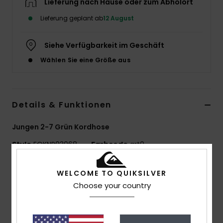
Lieferung nach Hause oder zum Abholort
Lieferung geplant ab
12 August
Siehe Verfügbarkeit im Geschäft
Wählen Sie eine Größe aus
Details & Funktionen
Jungen 2-7 Grün Kordhose
Style
EQKNP03068
Farbcode
grt0
Funktionen
WELCOME TO QUIKSILVER
Choose your country
Material:
Bio-Baumwoll-Stretch-Twill
Waschung:
Enzymwaschung
Passform:
Gerade Passform