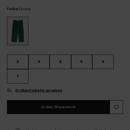
Kontaktformular.
Forest
Farbe
FAQ
ansehen
2
3
4
5
6
7
Größentabelle ansehen
In den Warenkorb