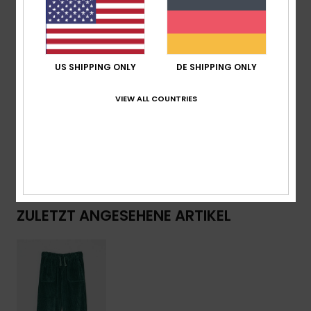
Taille:
Verstellbar Taille
Verschluss:
Kordelzug
Taschen:
Schrägstrich Vorne
Logo-Patch
US SHIPPING ONLY
DE SHIPPING ONLY
Logo:
Gewebtes Label An Der Tasche Hinten
VIEW ALL COUNTRIES
Zusammensetzung
[Hauptstoff] 100 % Baumwolle
Versand & Rückversand
ZULETZT ANGESEHENE ARTIKEL