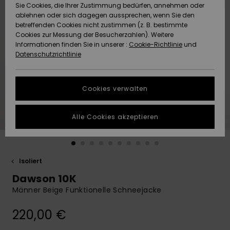
Freedom
Sie Cookies, die Ihrer Zustimmung bedürfen, annehmen oder
Community
ablehnen oder sich dagegen aussprechen, wenn Sie den
HILFE & KONTAKT
betreffenden Cookies nicht zustimmen (z. B. bestimmte
Datenschutz
Brandneu
Brandneu
Cookies zur Messung der Besucherzahlen). Weitere
Informationen finden Sie in unserer :
Cookie-Richtlinie
und
NACHHALTIGKEIT
Datenschutzrichtlinie
Größenführer
Highlights
Highlights
SHOPS
Starten Sie eine
Cookies verwalten
Unterhaltung,
QUIKSILVER APP
um die
schnellste
Alle Cookies akzeptieren
Antwort auf Ihre
WUNSCHLISTE
Frage zu
erhalten.
Isoliert
Unterhaltung
starten
Dawson 10K
Finden Sie
Männer Beige Funktionelle Schneejacke
Antworten auf
die häufigsten
220,00 €
Fragen sowie
unser