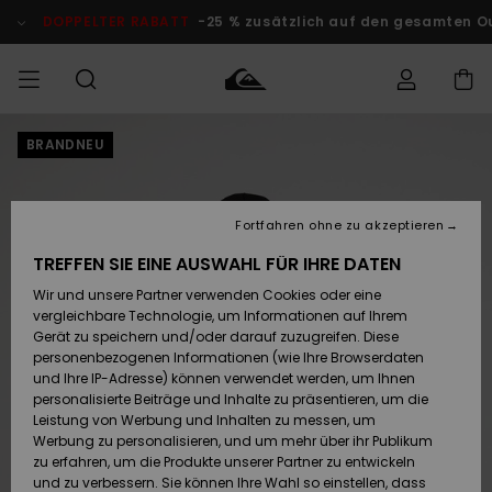
Direkt
zur
DOPPELTER RABATT
-25 % zusätzlich auf den gesamten Outlet
Produktinformation
springen
BRANDNEU
Auf meine
MÄNNER
Kleidung
Kleidung
Shop
Surf Shop
Snow Shop
Outlet
Bestellung
Männer
Männer
Herren
zugreifen
JUNGEN
Fortfahren ohne zu akzeptieren
Accessoires
Accessoires
Brandneu
Versand
Surf Shop
Snow Shop
Outlet
TREFFEN SIE EINE AUSWAHL FÜR IHRE DATEN
FRAUEN
Kinder
Kinder
KINDER
Wir und unsere Partner verwenden Cookies oder eine
Retouren
Schuhe&
Schuhe&
Highlights
vergleichbare Technologie, um Informationen auf Ihrem
Flip-Flops
Flip-Flops
SURF
Gerät zu speichern und/oder darauf zuzugreifen. Diese
Highlights
Snow Shop
Outlet
personenbezogenen Informationen (wie Ihre Browserdaten
Bezahlung
Damen
Frauen
und Ihre IP-Adresse) können verwendet werden, um Ihnen
Snow
SNOW
personalisierte Beiträge und Inhalte zu präsentieren, um die
Surf
Surf
Geschenkkarte
Leistung von Werbung und Inhalten zu messen, um
Community
Werbung zu personalisieren, und um mehr über ihr Publikum
Highlights
DOPPELTER
zu erfahren, um die Produkte unserer Partner zu entwickeln
RABATT
Quiksilver
Snow
Snow
und zu verbessern. Sie können Ihre Wahl so einstellen, dass