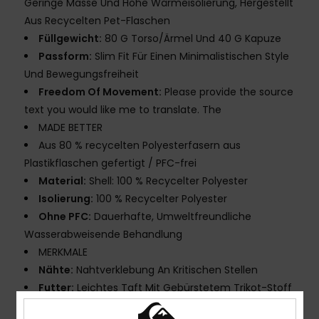
Geringe Masse Und Hohe Wärmeisolierung, Hergestellt
Aus Recycelten Pet-Flaschen
Füllgewicht:
80 G Torso/Ärmel Und 40 G Kapuze
Passform:
Slim Fit Für Einen Minimalistischen Style
Und Bewegungsfreiheit
Freedom Of Movement:
Please provide the source
text you would like me to translate. The
MADE BETTER
Aus 80 % recycelten Polyesterfasern aus
Plastikflaschen gefertigt / PFC-frei
Material:
Shell: 100 % Recycelter Polyester
Isolierung:
100 % Recycelter Polyester
Ohne PFC:
Dauerhafte, Umweltfreundliche
Wasserabweisende Behandlung
MERKMALE
Nähte:
Nahtverklebung An Kritischen Stellen
Futter:
Leichtes Taft Mit Gebürstetem Trikot-Stoff
Für Wärme Und Atmungsaktivität