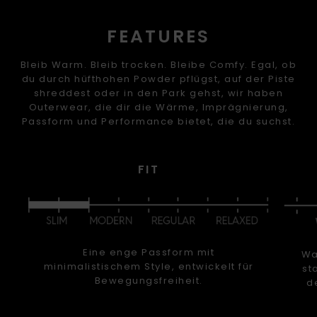
FEATURES
Bleib Warm. Bleib trocken. Bleibe Comfy. Egal, ob
du durch hüfthohen Powder pflügst, auf der Piste
shreddest oder in den Park gehst, wir haben
Outerwear, die dir die Wärme, Imprägnierung,
Passform und Performance bietet, die du suchst.
FIT
Eine enge Passform mit
Wa
minimalistischem Style, entwickelt für
st
Bewegungsfreiheit.
d