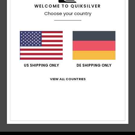
Kapuze:
Helmkompatible, Feste Kapuze Mit
WELCOME TO QUIKSILVER
Verstellmechanismus Mit Kordelstoppern
Choose your country
Powder-Schneefang:
Powder-Schneefang
Reißverschlüsse:
Wasserabweisender
Reißverschluss
Taschen:
Ärmeltasche Für Skipass, Brusttasche, 2
Handwärmertaschen, Große Innentasche Aus
Netzgewebe
Bündchen/Manschette:
Integrierte Elastische
US SHIPPING ONLY
DE SHIPPING ONLY
Handgelenkgamaschen
VIEW ALL COUNTRIES
Zusammensetzung
[Hauptstoff] 100 % recyceltes
Polyester
Versand & Rückversand