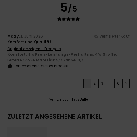
5
/5
Mady
21. Juni 2026
Verifizierter Kauf
Komfort und Qualität
Original anzeigen - Français
Komfort
: 4
Preis-Leistungs-Verhältnis
: 4
Größe
:
/5
/5
Perfekte Größe
Material
: 5
Farbe
: 4
/5
/5
Ich empfehle dieses Produkt
1
2
3
...
6
>
Verifiziert von
TrustVille
ZULETZT ANGESEHENE ARTIKEL