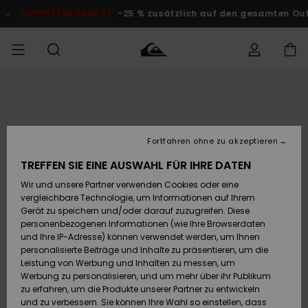
Direkt
zur
DOPPELTER RABATT
-25 % zusätzlich auf den gesamten O
Produktinformation
springen
Auf meine
MÄNNER
Kleidung
Kleidung
Shop
Surf Shop
Snow Shop
Outlet
Bestellung
Männer
Männer
Herren
zugreifen
JUNGEN
Fortfahren ohne zu akzeptieren
Accessoires
Accessoires
Brandneu
Versand
Surf Shop
Snow Shop
Outlet
TREFFEN SIE EINE AUSWAHL FÜR IHRE DATEN
FRAUEN
Kinder
Kinder
KINDER
Wir und unsere Partner verwenden Cookies oder eine
Retouren
Schuhe&
Schuhe&
Highlights
vergleichbare Technologie, um Informationen auf Ihrem
Flip-Flops
Flip-Flops
SURF
Gerät zu speichern und/oder darauf zuzugreifen. Diese
Highlights
Snow Shop
Outlet
personenbezogenen Informationen (wie Ihre Browserdaten
Bezahlung
Damen
Frauen
und Ihre IP-Adresse) können verwendet werden, um Ihnen
Snow
SNOW
personalisierte Beiträge und Inhalte zu präsentieren, um die
Surf
Surf
Geschenkkarte
Leistung von Werbung und Inhalten zu messen, um
Community
Werbung zu personalisieren, und um mehr über ihr Publikum
Highlights
DOPPELTER
zu erfahren, um die Produkte unserer Partner zu entwickeln
RABATT
Quiksilver
Snow
Snow
und zu verbessern. Sie können Ihre Wahl so einstellen, dass