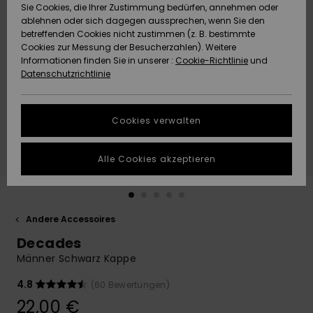
Freedom
Sie Cookies, die Ihrer Zustimmung bedürfen, annehmen oder
Community
ablehnen oder sich dagegen aussprechen, wenn Sie den
HILFE & KONTAKT
betreffenden Cookies nicht zustimmen (z. B. bestimmte
Datenschutz
Brandneu
Brandneu
Cookies zur Messung der Besucherzahlen). Weitere
Informationen finden Sie in unserer :
Cookie-Richtlinie
und
NACHHALTIGKEIT
Datenschutzrichtlinie
Größenführer
Highlights
Highlights
SHOPS
Starten Sie eine
Cookies verwalten
Unterhaltung,
QUIKSILVER APP
um die
schnellste
Alle Cookies akzeptieren
Antwort auf Ihre
WUNSCHLISTE
Frage zu
erhalten.
Andere Accessoires
Unterhaltung
starten
Decades
Finden Sie
Männer Schwarz Kappe
Antworten auf
die häufigsten
4.8
(60 Bewertungen)
Fragen sowie
22,00 €
unser