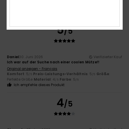
Original anzeigen - Português
Komfort
: 5
Preis-Leistungs-Verhältnis
: 4
Größe
:
/5
/5
Perfekte Größe
Material
: 5
Farbe
: 5
/5
/5
5
/5
Daniel
30. Juni 2026
Verifizierter Kauf
Ich war auf der Suche nach einer coolen Mütze!!
Original anzeigen - Français
Komfort
: 5
Preis-Leistungs-Verhältnis
: 5
Größe
:
/5
/5
Perfekte Größe
Material
: 4
Farbe
: 5
/5
/5
Ich empfehle dieses Produkt
4
/5