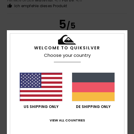
Perfekte Größe
Material
: 4
Farbe
: 4
/5
/5
Ich empfehle dieses Produkt
5
/5
WELCOME TO QUIKSILVER
Olaf
3. Juli 2026
Verifizierter Kauf
Choose your country
Das sieht toll aus.
Original anzeigen - Português
Komfort
: 5
Preis-Leistungs-Verhältnis
: 4
Größe
:
/5
/5
Perfekte Größe
Material
: 5
Farbe
: 5
/5
/5
5
/5
US SHIPPING ONLY
DE SHIPPING ONLY
VIEW ALL COUNTRIES
Olaf
3. Juli 2026
Verifizierter Kauf
Tolle Farbe