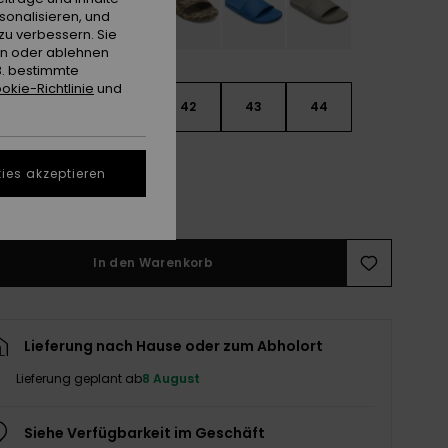
sonalisieren, und
zu verbessern. Sie
en oder ablehnen
B. bestimmte
okie-Richtlinie
und
9
40
41
42
43
44
5
46
47
ies akzeptieren
ößentabelle ansehen
In den Warenkorb
Lieferung nach Hause oder zum Abholort
Lieferung geplant ab
8 August
Siehe Verfügbarkeit im Geschäft