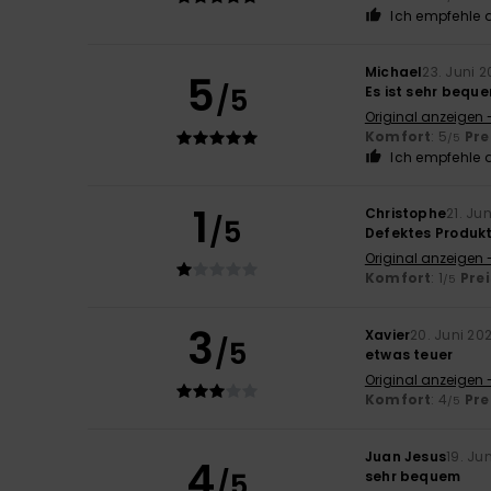
Ich empfehle d
Michael
23. Juni 
5
/5
Es ist sehr beque
Original anzeigen 
Komfort
: 5
Pre
/5
Ich empfehle d
1
Christophe
21. Ju
/5
Defektes Produk
Original anzeigen 
Komfort
: 1
Pre
/5
3
Xavier
20. Juni 20
/5
etwas teuer
Original anzeigen 
Komfort
: 4
Pre
/5
Juan Jesus
19. Ju
4
/5
sehr bequem