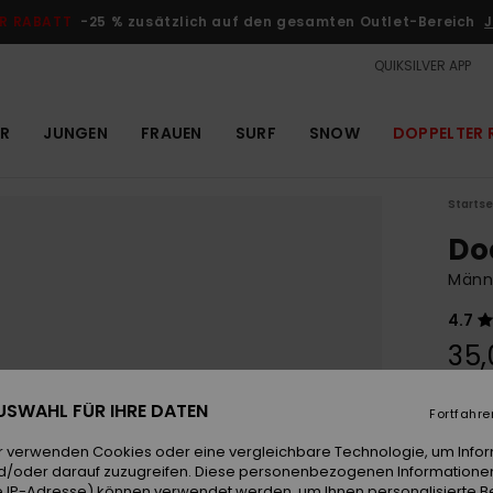
R RABATT
-25 % zusätzlich auf den gesamten Outlet-Bereich
J
QUIKSILVER APP
R
JUNGEN
FRAUEN
SURF
SNOW
DOPPELTER 
Startse
Do
Männ
4.7
35,
 AUSWAHL FÜR IHRE DATEN
Fortfahre
Farb
r verwenden Cookies oder eine vergleichbare Technologie, um Info
d/oder darauf zuzugreifen. Diese personenbezogenen Informationen
 IP-Adresse) können verwendet werden, um Ihnen personalisierte Be