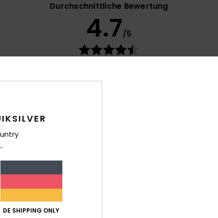
Durchschnittliche Bewertung
4.7
/5
basierend auf
32 verifizierten Bewertungen
seit Oktober 2025
91% unserer Kunden empfehlen dieses Produkt
-Leistungs-Verhältnis
Größe
Mat
4.4
Zu klein
Zu groß
IKSILVER
untry
2026
 angenehm
- Français
is-Leistungs-Verhältnis
: 4
Größe
: Groß
Material
: 5
Farbe
: 4
/5
/5
/5
ieses Produkt
DE SHIPPING ONLY