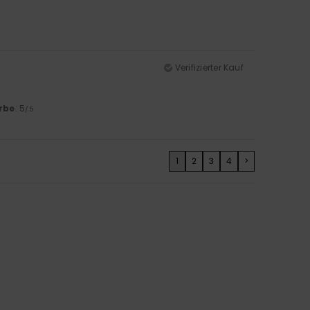
Verifizierter Kauf
rbe
: 5
/5
1
2
3
4
>