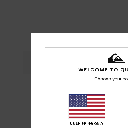
Komfort
Preis
4.7
WELCOME TO QU
Choose your co
Matthieu
11. Juli 
4
/5
Der Komfort ist
Original anzeigen 
Komfort
: 4
Pre
/5
Ich empfehle d
US SHIPPING ONLY
Denis
10. Juli 2026