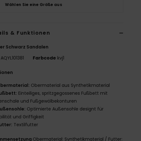
Wählen Sie eine Größe aus
ils & Funktionen
er Schwarz Sandalen
AQYL101381
Farbcode
kvj1
tionen
bermaterial:
Obermaterial aus Synthetikmaterial
ußbett:
Einteiliges, spritzgegossenes Fußbett mit
senschale und Fußgewölbekonturen
ußensohle:
Optimierte Außensohle designt für
bilität und Griffigkeit
utter:
Textilfutter
mmensetzung
Obermaterial: Synthetikmaterial / Futter: