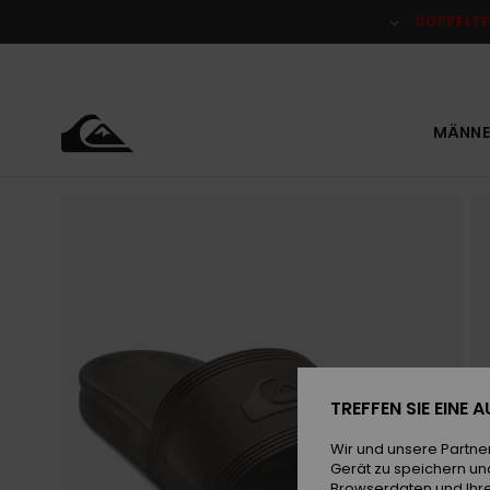
Direkt
zur
DOPPELTE
Produktinformation
springen
MÄNNE
TREFFEN SIE EINE
Wir und unsere Partne
Gerät zu speichern un
Browserdaten und Ihre