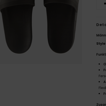
Deta
Männ
Style
Funk
O
F
Fer
A
Flexi
F
Zusa