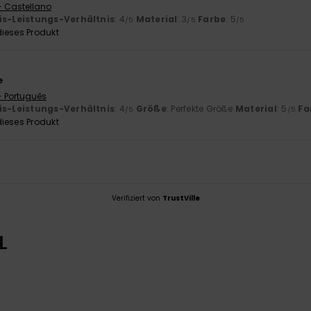
- Castellano
is-Leistungs-Verhältnis
: 4
Material
: 3
Farbe
: 5
/5
/5
/5
ieses Produkt
e
- Português
is-Leistungs-Verhältnis
: 4
Größe
: Perfekte Größe
Material
: 5
Fa
/5
/5
ieses Produkt
Verifiziert von
TrustVille
L