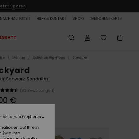
etzt Sparen
NACHHALTIGKEIT
HILFE & KONTAKT
SHOPS
GESCHENKKARTE
RABATT
ite
Männer
Schuhe& Flip-Flops
Sandalen
ckyard
er Schwarz Sandalen
(32 Bewertungen)
00 €
n ohne zu akzeptieren
Black 1
e
rmationen auf Ihrem
 (wie Ihre
iträge und Inhalte