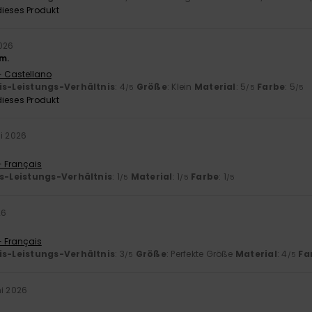
ieses Produkt
2026
m.
- Castellano
is-Leistungs-Verhältnis
: 4
Größe
: Klein
Material
: 5
Farbe
: 5
/5
/5
/5
ieses Produkt
ni 2026
t
- Français
is-Leistungs-Verhältnis
: 1
Material
: 1
Farbe
: 1
/5
/5
/5
26
- Français
is-Leistungs-Verhältnis
: 3
Größe
: Perfekte Größe
Material
: 4
Fa
/5
/5
ni 2026